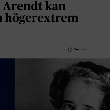
 Arendt kan
om högerextrem
6 min lästid