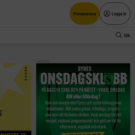
Prenumerera
Logga in
Sök
ANNONS