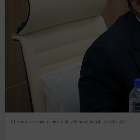
Etiopiens premiärminister Abiy Ahmed. Arkivbild. Foto: AP/TT