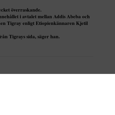
ycket överraskande.
nehållet i avtalet mellan Addis Abeba och
en Tigray enligt Etiopienkännaren Kjetil
från Tigrays sida, säger han.
parterna antogs i Pretoria under formellt
 (AU). Innehållet i uppgörelsen var inte helt
 men Kjetil Tronvoll på Oslo nye høyskole har god
tt Tigray har tvingats backa.
n vapenvila, konstaterar han.