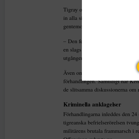
Tigray och därmed Tigreanska fol
in alla sina vapen inom 30 dagar.
gentemot centralmakten i Addis A
– Den federala myndigheten ska t
en slags övergångsregering i Tigr
utgången av samtalen.
Även om AU stod som formell med
förhandlingen. Samtidigt har Keny
de slitsamma diskussionerna om m
Kriminella anklagelser
Förhandlingarna inleddes den 24 o
tigreanska befrielserörelsen tvunge
militärens brutala frammarsch i 
Offensiven avbryts nu.