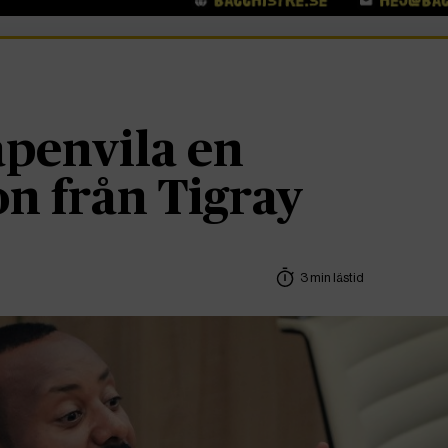
apenvila en
on från Tigray
3 min lästid