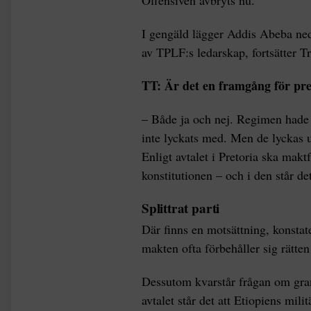
I gengäld lägger Addis Abeba ned
av TPLF:s ledarskap, fortsätter Tr
TT: Är det en framgång för p
– Både ja och nej. Regimen hade 
inte lyckats med. Men de lyckas u
Enligt avtalet i Pretoria ska makt
konstitutionen – och i den står det
Splittrat parti
Där finns en motsättning, konstat
makten ofta förbehåller sig rätten 
Dessutom kvarstår frågan om grann
avtalet står det att Etiopiens mili