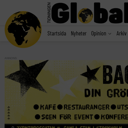
main
content
Startsida
Nyheter
Opinion
Arkiv
ANNONS