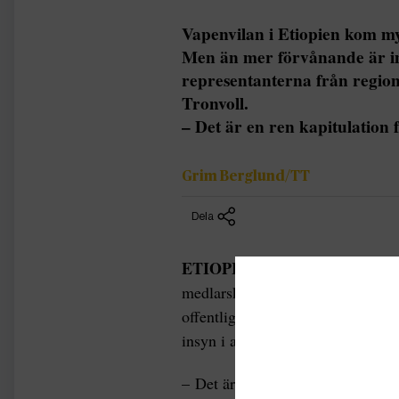
Vapenvilan i Etiopien kom m
Men än mer förvånande är in
representanterna från region
Tronvoll.
– Det är en ren kapitulation 
Grim Berglund/TT
Dela
ETIOPIEN |
Uppgörelsen mellan 
medlarskap av Afrikanska unionen
offentliggjort på onsdagskvällen,
insyn i avtalet. Han konstaterar a
– Det är mer än kapitulation än e