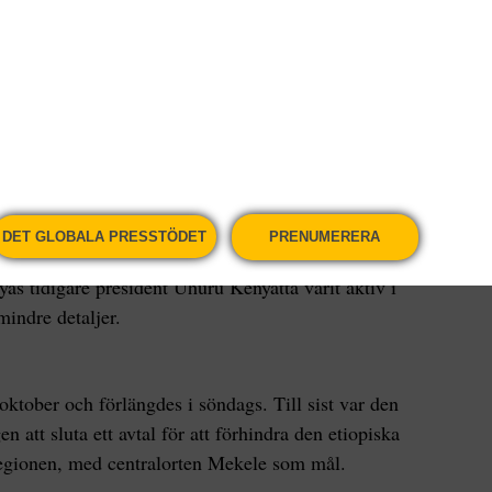
kets befrielsefront (TPLF) går med på att lämna
 Regionen, som haft ett visst mått självständighet
beba, underställs federal makt.
a över kontrollen på marken i Tigray. Det innebär
ay, säger Tronvoll som låter överraskad över
DET GLOBALA PRESSTÖDET
PRENUMERERA
lare, så är det USA som haft musklerna i
as tidigare president Uhuru Kenyatta varit aktiv i
indre detaljer.
ktober och förlängdes i söndags. Till sist var den
n att sluta ett avtal för att förhindra den etiopiska
regionen, med centralorten Mekele som mål.