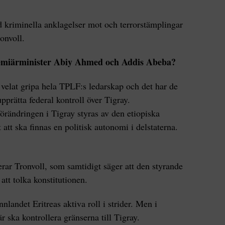
 kriminella anklagelser mot och terrorstämplingar
onvoll.
remiärminister Abiy Ahmed och Addis Abeba?
velat gripa hela TPLF:s ledarskap och det har de
pprätta federal kontroll över Tigray.
förändringen i Tigray styras av den etiopiska
 att ska finnas en politisk autonomi i delstaterna.
erar Tronvoll, som samtidigt säger att den styrande
att tolka konstitutionen.
landet Eritreas aktiva roll i strider. Men i
tär ska kontrollera gränserna till Tigray.