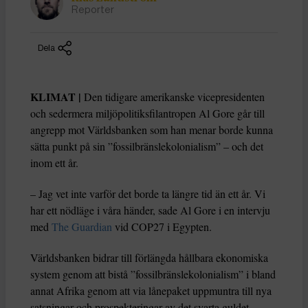
Reporter
Dela
KLIMAT |
Den tidigare amerikanske vicepresidenten
och sedermera miljöpolitiksfilantropen Al Gore går till
angrepp mot Världsbanken som han menar borde kunna
sätta punkt på sin ”fossilbränslekolonialism” – och det
inom ett år.
– Jag vet inte varför det borde ta längre tid än ett år. Vi
har ett nödläge i våra händer, sade Al Gore i en intervju
med
The Guardian
vid COP27 i Egypten.
Världsbanken bidrar till förlängda hållbara ekonomiska
system genom att bistå ”fossilbränslekolonialism” i bland
annat Afrika genom att via lånepaket uppmuntra till nya
satsningar och prospekteringar av det svarta guldet,