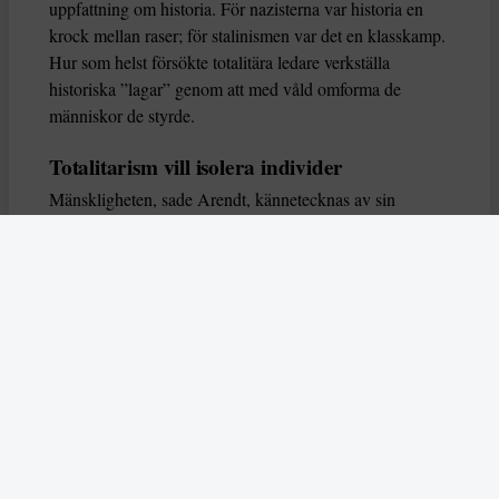
uppfattning om historia. För nazisterna var historia en
krock mellan raser; för stalinismen var det en klasskamp.
Hur som helst försökte totalitära ledare verkställa
historiska ”lagar” genom att med våld omforma de
människor de styrde.
Totalitarism vill isolera individer
Mänskligheten, sade Arendt, kännetecknas av sin
oändliga variation – ingen person kan någonsin helt
ersätta en annan. Totalitarism syftade till att förstöra
detta. Den isolerade individer, upplöste de band genom
vilka de förenar och stärker varandra, och försökte
utplåna den mänskliga personligheten.
Koncentrationslägrens totala dominans gjorde det genom
att reducera varje fånge till ”en bunt reaktioner som kan
likvideras och ersättas” innan de dödas. Med alla i
slutändan utsatta för detta hot, gjorde totalitarismen den
mänskliga personen som sådan överflödig.