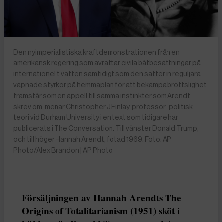
Den nyimperialistiska kraftdemonstrationen från en
amerikansk regering som avrättar civila båtbesättningar på
internationellt vatten samtidigt som den sätter in reguljära
väpnade styrkor på hemmaplan för att bekämpa brottslighet
framstår som en appell till samma instinkter som Arendt
skrev om, menar Christopher J Finlay, professor i politisk
teori vid Durham University i en text som tidigare har
publicerats i The Conversation. Till vänster Donald Trump,
och till höger Hannah Arendt, fotad 1969. Foto: AP
Photo/Alex Brandon | AP Photo
Försäljningen av Hannah Arendts The
Origins of Totalitarianism (1951) sköt i