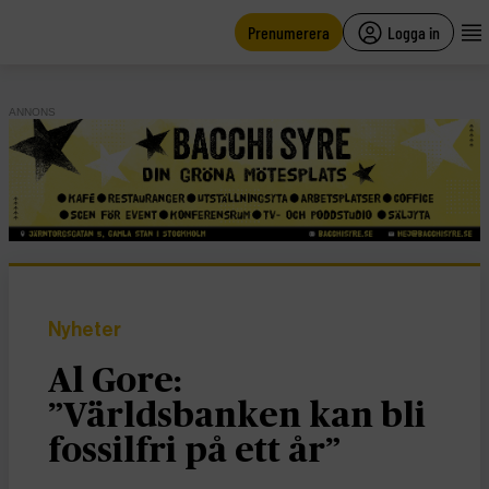
main
content
Prenumerera
Logga in
ANNONS
Nyheter
Al Gore:
”Världsbanken kan bli
fossilfri på ett år”