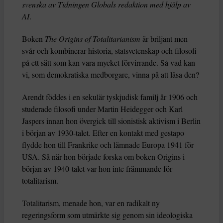
svenska av Tidningen Globals redaktion med hjälp av
AI
.
Boken
The Origins of Totalitarianism
är briljant men
svår och kombinerar historia, statsvetenskap och filosofi
på ett sätt som kan vara mycket förvirrande. Så vad kan
vi, som demokratiska medborgare, vinna på att läsa den?
Arendt föddes i en sekulär tyskjudisk familj år 1906 och
studerade filosofi under Martin Heidegger och Karl
Jaspers innan hon övergick till sionistisk aktivism i Berlin
i början av 1930-talet. Efter en kontakt med gestapo
flydde hon till Frankrike och lämnade Europa 1941 för
USA. Så när hon började forska om boken Origins i
början av 1940-talet var hon inte främmande för
totalitarism.
Totalitarism, menade hon, var en radikalt ny
regeringsform som utmärkte sig genom sin ideologiska