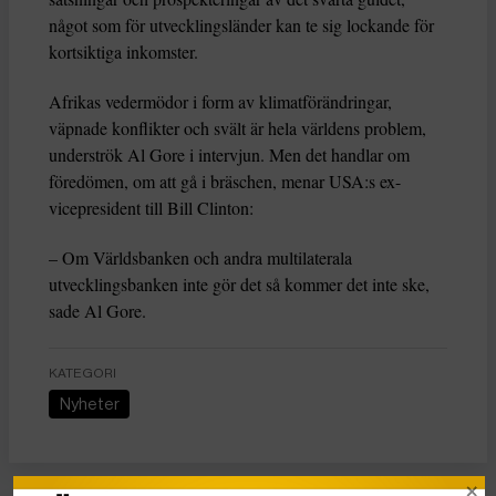
något som för utvecklingsländer kan te sig lockande för
kortsiktiga inkomster.
Afrikas vedermödor i form av klimatförändringar,
väpnade konflikter och svält är hela världens problem,
underströk Al Gore i intervjun. Men det handlar om
föredömen, om att gå i bräschen, menar USA:s ex-
vicepresident till Bill Clinton:
– Om Världsbanken och andra multilaterala
utvecklingsbanken inte gör det så kommer det inte ske,
sade Al Gore.
KATEGORI
Nyheter