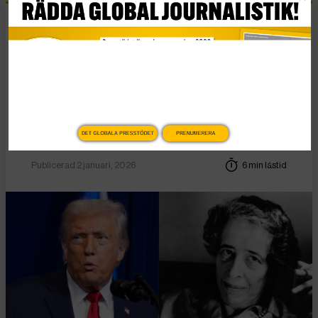
Essä
Vad Hanna Arendt kan
lära oss om
högerextrem populism
DET GLOBALA PRESSTÖDET
PRENUMERERA
Publicerad 2 januari, 2026
6 min lästid