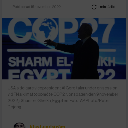
Publicerad 15 november, 2022
1 min lästid
USA:s tidigare vicepresident Al Gore talar under en session
vid FN:s klimattoppmöte COP27, onsdagen den 9 november
2022, i Sharm el-Sheikh, Egypten. Foto: AP Photo/Peter
Dejong
Klas Lundström