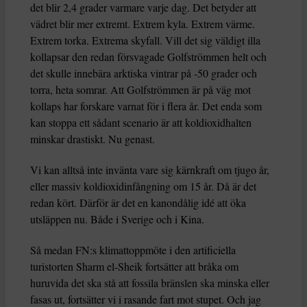
det blir 2,4 grader varmare varje dag. Det betyder att
vädret blir mer extremt. Extrem kyla. Extrem värme.
Extrem torka. Extrema skyfall. Vill det sig väldigt illa
kollapsar den redan försvagade Golfströmmen helt och
det skulle innebära arktiska vintrar på -50 grader och
torra, heta somrar. Att Golfströmmen är på väg mot
kollaps har forskare varnat för i flera år. Det enda som
kan stoppa ett sådant scenario är att koldioxidhalten
minskar drastiskt. Nu genast.
Vi kan alltså inte invänta vare sig kärnkraft om tjugo år,
eller massiv koldioxidinfångning om 15 år. Då är det
redan kört. Därför är det en kanondålig idé att öka
utsläppen nu. Både i Sverige och i Kina.
Så medan FN:s klimattoppmöte i den artificiella
turistorten Sharm el-Sheik fortsätter att bråka om
huruvida det ska stå att fossila bränslen ska minska eller
fasas ut, fortsätter vi i rasande fart mot stupet. Och jag