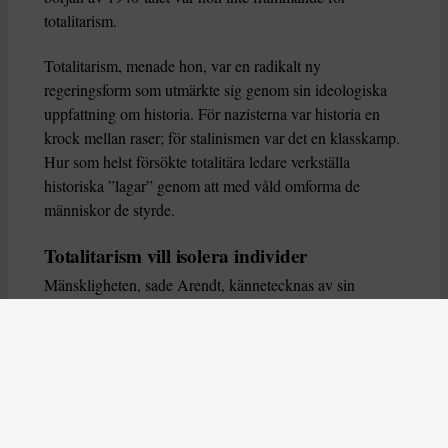
totalitarism.
Totalitarism, menade hon, var en radikalt ny
regeringsform som utmärkte sig genom sin ideologiska
uppfattning om historia. För nazisterna var historia en
krock mellan raser; för stalinismen var det en klasskamp.
Hur som helst försökte totalitära ledare verkställa
historiska ”lagar” genom att med våld omforma de
människor de styrde.
Totalitarism vill isolera individer
Mänskligheten, sade Arendt, kännetecknas av sin
oändliga variation – ingen person kan någonsin helt
ersätta en annan. Totalitarism syftade till att förstöra
detta. Den isolerade individer, upplöste de band genom
vilka de förenar och stärker varandra, och försökte
utplåna den mänskliga personligheten.