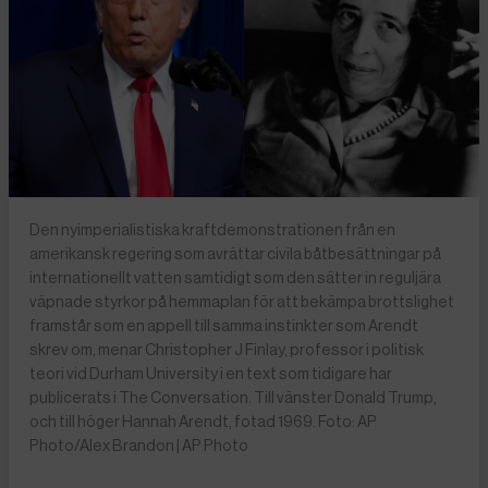
Den nyimperialistiska kraftdemonstrationen från en
amerikansk regering som avrättar civila båtbesättningar på
internationellt vatten samtidigt som den sätter in reguljära
väpnade styrkor på hemmaplan för att bekämpa brottslighet
framstår som en appell till samma instinkter som Arendt
skrev om, menar Christopher J Finlay, professor i politisk
teori vid Durham University i en text som tidigare har
publicerats i The Conversation. Till vänster Donald Trump,
och till höger Hannah Arendt, fotad 1969. Foto: AP
Photo/Alex Brandon | AP Photo