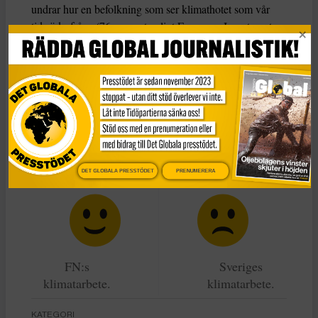
undrar hur en befolkning som ser klimathotet som vår
tids ödesfråga (76 procent enligt European Investment
bank 2021) har kunnat rösta fram en klimatförnekande
regering.
Det är dags
att plocka fram vår inre Greta och kräva att
regering och riksdag gör allt som står i deras makt för att
säkra Sveriges överlevnad. Inte från invandrare med
asocialt beteende. Utan från en framtid i klimatkollapsens
skugga.
DET GLOBALA PRESSTÖDET
PRENUMERERA
FN:s
Sveriges
klimatarbete.
klimatarbete.
KATEGORI