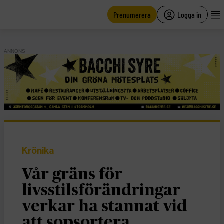
main
content
Prenumerera
Logga in
ANNONS
Krönika
Vår gräns för
livsstilsförändringar
verkar ha stannat vid
att sopsortera