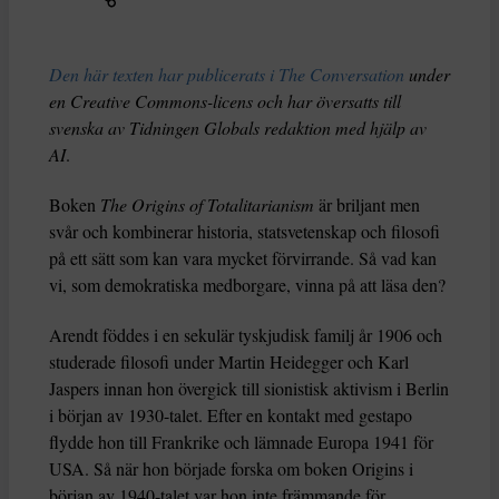
Den här texten har publicerats i The Conversation
under
en Creative Commons-licens och har översatts till
svenska av Tidningen Globals redaktion med hjälp av
AI
.
Boken
The Origins of Totalitarianism
är briljant men
svår och kombinerar historia, statsvetenskap och filosofi
på ett sätt som kan vara mycket förvirrande. Så vad kan
vi, som demokratiska medborgare, vinna på att läsa den?
Arendt föddes i en sekulär tyskjudisk familj år 1906 och
studerade filosofi under Martin Heidegger och Karl
Jaspers innan hon övergick till sionistisk aktivism i Berlin
i början av 1930-talet. Efter en kontakt med gestapo
flydde hon till Frankrike och lämnade Europa 1941 för
USA. Så när hon började forska om boken Origins i
början av 1940-talet var hon inte främmande för