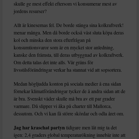
skulle ge mest effekt eftersom vi konsumerar mest av
jordens resurser?
Allt är kinesernas fel. De borde stänga sina kolkraftverk!
menar många. Men då borde också väst sluta köpa deras
kol och minska den stora efterfrågan på
konsumtionsvaror som är en mycket stor anledning,
kanske den främsta, till deras utbyggnad av kolkraftverk.
Om detta talas det inte alls. Vår gräns för
livsstilsförändringar verkar ha stannat vid att sopsortera.
Medan högljudda konton på sociala medier å ena sidan
förnekar klimatförändringar tycker de å andra sidan att de
är bra. Svenskt väder skulle må bra av ett par grader
varmare. Då slipper vi åka på charter till Mallorca,
dessutom. Och vi kan få större skördar och odla året om.
Jag har kraschat partyn
tidigare men låt mig ta det
igen: 2,4 graders global temperaturökning innebär inte att