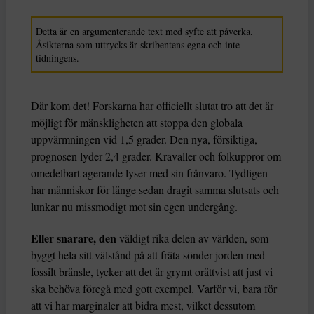
Detta är en argumenterande text med syfte att påverka.
Åsikterna som uttrycks är skribentens egna och inte
tidningens.
Där kom det! Forskarna har officiellt slutat tro att det är
möjligt för mänskligheten att stoppa den globala
uppvärmningen vid 1,5 grader. Den nya, försiktiga,
prognosen lyder 2,4 grader. Kravaller och folkuppror om
omedelbart agerande lyser med sin frånvaro. Tydligen
har människor för länge sedan dragit samma slutsats och
lunkar nu missmodigt mot sin egen undergång.
Eller snarare, den
väldigt rika delen av världen, som
byggt hela sitt välstånd på att fräta sönder jorden med
fossilt bränsle, tycker att det är grymt orättvist att just vi
ska behöva föregå med gott exempel. Varför vi, bara för
att vi har marginaler att bidra mest, vilket dessutom