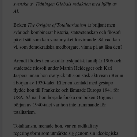
svenska av Tidningen Globals redaktion med hjälp av
AI
.
Boken
The Origins of Totalitarianism
är briljant men
svår och kombinerar historia, statsvetenskap och filosofi
på ett sätt som kan vara mycket förvirrande. Så vad kan
vi, som demokratiska medborgare, vinna på att läsa den?
Arendt föddes i en sekulär tyskjudisk familj år 1906 och
studerade filosofi under Martin Heidegger och Karl
Jaspers innan hon övergick till sionistisk aktivism i Berlin
i början av 1930-talet. Efter en kontakt med gestapo
flydde hon till Frankrike och lämnade Europa 1941 för
USA. Så när hon började forska om boken Origins i
början av 1940-talet var hon inte främmande för
totalitarism.
Totalitarism, menade hon, var en radikalt ny
regeringsform som utmärkte sig genom sin ideologiska