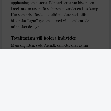
uppfattning om historia. För nazisterna var historia en
krock mellan raser; för stalinismen var det en klasskamp.
Hur som helst försökte totalitära ledare verkställa
historiska ”lagar” genom att med våld omforma de
människor de styrde.
Totalitarism vill isolera individer
Mänskligheten, sade Arendt, kännetecknas av sin
oändliga variation – ingen person kan någonsin helt
ersätta en annan. Totalitarism syftade till att förstöra
detta. Den isolerade individer, upplöste de band genom
vilka de förenar och stärker varandra, och försökte
utplåna den mänskliga personligheten.
Koncentrationslägrens totala dominans gjorde det genom
att reducera varje fånge till ”en bunt reaktioner som kan
likvideras och ersättas” innan de dödas. Med alla i
slutändan utsatta för detta hot, gjorde totalitarismen den
mänskliga personen som sådan överflödig.