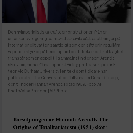
Den nyimperialistiska kraftdemonstrationen från en
amerikansk regering som avrättar civila båtbesättningar på
internationellt vatten samtidigt som den sätter in reguljära
väpnade styrkor på hemmaplan för att bekämpa brottslighet
framstår som en appell till samma instinkter som Arendt
skrev om, menar Christopher J Finlay, professor i politisk
teori vid Durham University i en text som tidigare har
publicerats i The Conversation. Till vänster Donald Trump,
och till höger Hannah Arendt, fotad 1969. Foto: AP
Photo/Alex Brandon | AP Photo
Försäljningen av Hannah Arendts The
Origins of Totalitarianism (1951) sköt i