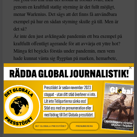
genom en kraftfull statlig styrning är det fullt möjligt,
menar Warlenius. Det sägs att det finns få användbara
exempel på hur en sådan styrning skulle gå till. Men är
det så?
Är inte den just
avklingade pandemin ett bra exempel på
kraftfullt offentligt agerande för att avvärja ett yttre hot?
Många fel begicks förstås under pandemin, men vem
hade kunnat vänta sig flygplan på marken, hemarbete,
vaccin som togs fram i rekordfart och att regering och
riksdagen skulle fatta beslut om över 400 miljarder
kronor i coronainsatser?
Sett i det ljuset är det förstås inte omöjligt att lagstifta bort
fossil energi och drivmedel. Sedan får vissa delar av
ekonomin gärna växa; tjänster, hållbara livsmedel,
förnybar energi, kollektivtrafik och kultur. Andra delar
hamnar på nedväxt; slit- och slängkommers, onödiga
DET GLOBALA PRESSTÖDET
PRENUMERERA
transporter och förstås fossil energi.