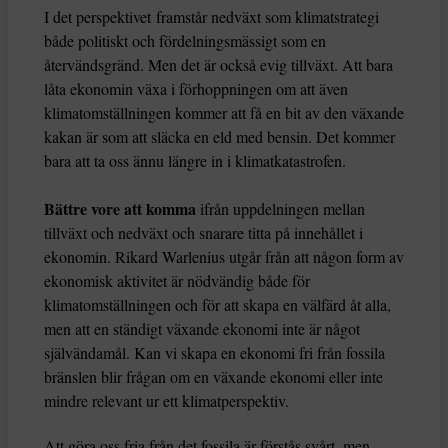
I det perspektivet framstår nedväxt som klimatstrategi
både politiskt och fördelningsmässigt som en
återvändsgränd. Men det är också evig tillväxt. Att bara
låta ekonomin växa i förhoppningen om att även
klimatomställningen kommer att få en bit av den växande
kakan är som att släcka en eld med bensin. Det kommer
bara att ta oss ännu längre in i klimatkatastrofen.
Bättre vore att komma
ifrån uppdelningen mellan
tillväxt och nedväxt och snarare titta på innehållet i
ekonomin. Rikard Warlenius utgår från att någon form av
ekonomisk aktivitet är nödvändig både för
klimatomställningen och för att skapa en välfärd åt alla,
men att en ständigt växande ekonomi inte är något
självändamål. Kan vi skapa en ekonomi fri från fossila
bränslen blir frågan om en växande ekonomi eller inte
mindre relevant ur ett klimatperspektiv.
Att göra oss fria från det fossila är förstås svårt, men