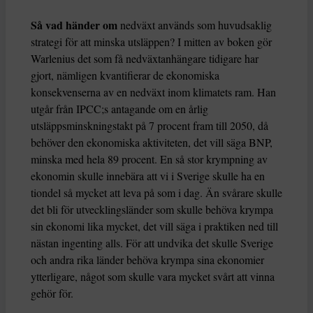
Så vad händer om
nedväxt används som huvudsaklig
strategi för att minska utsläppen? I mitten av boken gör
Warlenius det som få nedväxtanhängare tidigare har
gjort, nämligen kvantifierar de ekonomiska
konsekvenserna av en nedväxt inom klimatets ram. Han
utgår från IPCC;s antagande om en årlig
utsläppsminskningstakt på 7 procent fram till 2050, då
behöver den ekonomiska aktiviteten, det vill säga BNP,
minska med hela 89 procent. En så stor krympning av
ekonomin skulle innebära att vi i Sverige skulle ha en
tiondel så mycket att leva på som i dag. Än svårare skulle
det bli för utvecklingsländer som skulle behöva krympa
sin ekonomi lika mycket, det vill säga i praktiken ned till
nästan ingenting alls. För att undvika det skulle Sverige
och andra rika länder behöva krympa sina ekonomier
ytterligare, något som skulle vara mycket svårt att vinna
gehör för.