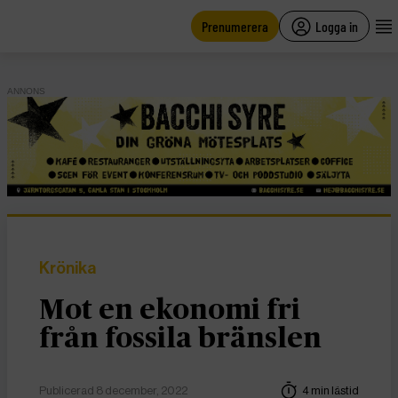
main
content
Prenumerera
Logga in
ANNONS
Krönika
Mot en ekonomi fri
från fossila bränslen
Publicerad 8 december, 2022
4 min lästid