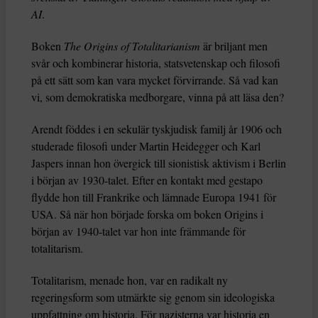
AI
.
Boken
The Origins of Totalitarianism
är briljant men
svår och kombinerar historia, statsvetenskap och filosofi
på ett sätt som kan vara mycket förvirrande. Så vad kan
vi, som demokratiska medborgare, vinna på att läsa den?
Arendt föddes i en sekulär tyskjudisk familj år 1906 och
studerade filosofi under Martin Heidegger och Karl
Jaspers innan hon övergick till sionistisk aktivism i Berlin
i början av 1930-talet. Efter en kontakt med gestapo
flydde hon till Frankrike och lämnade Europa 1941 för
USA. Så när hon började forska om boken Origins i
början av 1940-talet var hon inte främmande för
totalitarism.
Totalitarism, menade hon, var en radikalt ny
regeringsform som utmärkte sig genom sin ideologiska
uppfattning om historia. För nazisterna var historia en