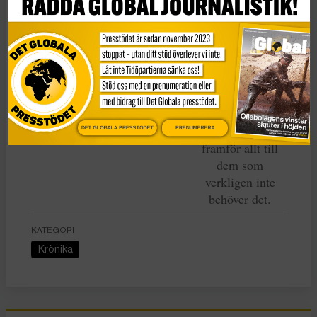
Snö!
Det utlovade
elstödet går
uppenbart
DET GLOBALA PRESSTÖDET
PRENUMERERA
framför allt till
dem som
verkligen inte
behöver det.
KATEGORI
Krönika