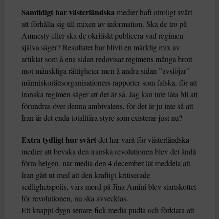
Samtidigt har västerländska
medier haft otroligt svårt
att förhålla sig till mixen av information. Ska de tro på
Amnesty eller ska de okritiskt publicera vad regimen
själva säger? Resultatet har blivit en märklig mix av
artiklar som å ena sidan redovisar regimens många brott
mot mänskliga rättigheter men å andra sidan ”avslöjar”
människorättsorganisationers rapporter som falska, för att
iranska regimen säger att det är så. Jag kan inte låta bli att
förundras över denna ambivalens, för det är ju inte så att
Iran är det enda totalitära styre som existerar just nu?
Extra tydligt hur svårt
det har varit för västerländska
medier att bevaka den iranska revolutionen blev det ändå
förra helgen, när media den 4 december lät meddela att
Iran gått ut med att den kraftigt kritiserade
sedlighetspolis, vars mord på Jîna Amini blev startskottet
för revolutionen, nu ska avvecklas.
Ett knappt dygn senare fick media pudla och förklara att