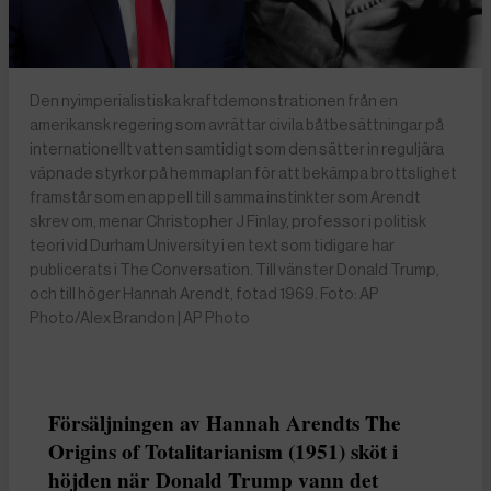
Den nyimperialistiska kraftdemonstrationen från en
amerikansk regering som avrättar civila båtbesättningar på
internationellt vatten samtidigt som den sätter in reguljära
väpnade styrkor på hemmaplan för att bekämpa brottslighet
framstår som en appell till samma instinkter som Arendt
skrev om, menar Christopher J Finlay, professor i politisk
teori vid Durham University i en text som tidigare har
publicerats i The Conversation. Till vänster Donald Trump,
och till höger Hannah Arendt, fotad 1969. Foto: AP
Photo/Alex Brandon | AP Photo
Försäljningen av Hannah Arendts The
Origins of Totalitarianism (1951) sköt i
höjden när Donald Trump vann det