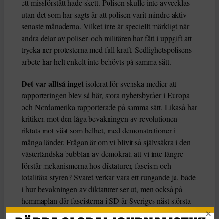
ett missförstått hade skett. Polisen skulle inte avvecklas
utan det som har sagts är att polisen varit mindre aktiv
senaste månaderna. Vilket inte är speciellt märkligt när
andra delar av polisen och militären har fått i uppgift att
trycka ner protesterna med full kraft. Sedlighetspolisens
arbete har helt enkelt inte behövts på samma sätt.
Det var alltså inget
isolerat för svenska medier att
rapporteringen blev så här, stora nyhetsbyråer i Europa
och Nordamerika rapporterade på samma sätt. Likaså har
kritiken mot den låga bevakningen av revolutionen
riktats mot väst som helhet, med demonstrationer i
många länder. Frågan är om vi blivit så självsäkra i den
västerländska bubblan av demokrati att vi inte längre
förstår mekanismerna hos diktaturer, fascism och
totalitära styren? Svaret verkar vara ett rungande ja, både
i hur bevakningen av diktaturer ser ut, men också på
hemmaplan där fascisterna i SD är Sveriges näst största
parti som …