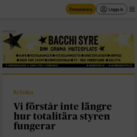
main
content
Prenumerera
Logga in
ANNONS
Krönika
Vi förstår inte längre
hur totalitära styren
fungerar