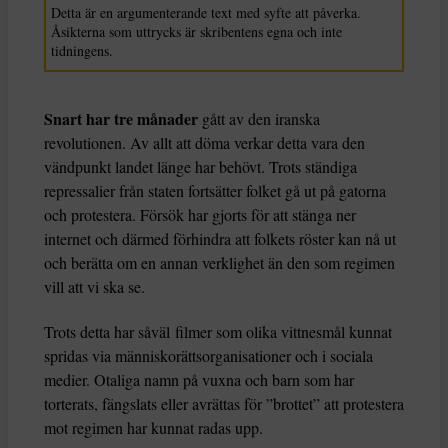
Detta är en argumenterande text med syfte att påverka.
Åsikterna som uttrycks är skribentens egna och inte
tidningens.
Snart har tre månader
gått av den iranska
revolutionen. Av allt att döma verkar detta vara den
vändpunkt landet länge har behövt. Trots ständiga
repressalier från staten fortsätter folket gå ut på gatorna
och protestera. Försök har gjorts för att stänga ner
internet och därmed förhindra att folkets röster kan nå ut
och berätta om en annan verklighet än den som regimen
vill att vi ska se.
Trots detta har såväl
filmer som olika vittnesmål kunnat
spridas via människorättsorganisationer och i sociala
medier. Otaliga namn på vuxna och barn som har
torterats, fängslats eller avrättas för ”brottet” att protestera
mot regimen har kunnat radas upp.