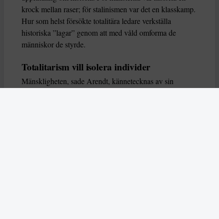
krock mellan raser; för stalinismen var det en klasskamp.
Hur som helst försökte totalitära ledare verkställa
historiska ”lagar” genom att med våld omforma de
människor de styrde.
Totalitarism vill isolera individer
Mänskligheten, sade Arendt, kännetecknas av sin
oändliga variation – ingen person kan någonsin helt
ersätta en annan. Totalitarism syftade till att förstöra
detta. Den isolerade individer, upplöste de band genom
vilka de förenar och stärker varandra, och försökte
utplåna den mänskliga personligheten.
Koncentrationslägrens totala dominans gjorde det genom
att reducera varje fånge till ”en bunt reaktioner som kan
likvideras och ersättas” innan de dödas. Med alla i
slutändan utsatta för detta hot, gjorde totalitarismen den
mänskliga personen som sådan överflödig.