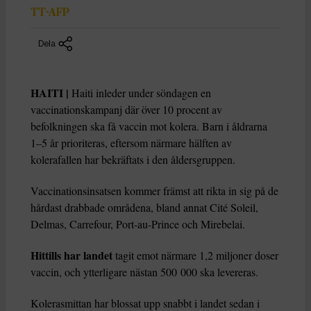
TT-AFP
Dela
HAITI |
Haiti inleder under söndagen en
vaccinationskampanj där över 10 procent av
befolkningen ska få vaccin mot kolera. Barn i åldrarna
1–5 år prioriteras, eftersom närmare hälften av
kolerafallen har bekräftats i den åldersgruppen.
Vaccinationsinsatsen kommer främst att rikta in sig på de
hårdast drabbade områdena, bland annat Cité Soleil,
Delmas, Carrefour, Port-au-Prince och Mirebelai.
Hittills har landet
tagit emot närmare 1,2 miljoner doser
vaccin, och ytterligare nästan 500 000 ska levereras.
Kolerasmittan har blossat upp snabbt i landet sedan i