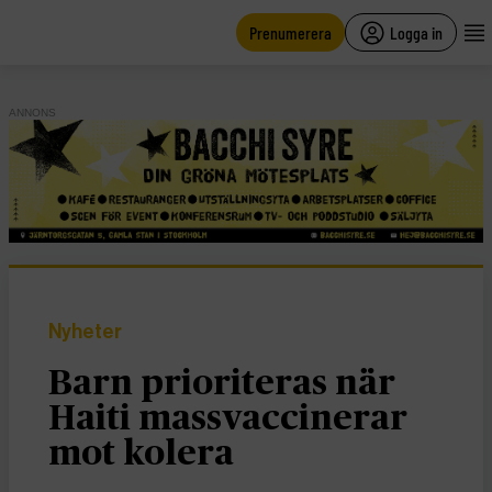
main
content
Prenumerera
Logga in
ANNONS
Nyheter
Barn prioriteras när
Haiti massvaccinerar
mot kolera