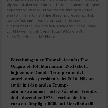
väpnade styrkor på hemmaplan för att bekämpa brottslighet
framstår som en appell till samma instinkter som Arendt
skrev om, menar Christopher J Finlay, professor i politisk
teori vid Durham University i en text som tidigare har
publicerats i The Conversation. Till vänster Donald Trump,
och till höger Hannah Arendt, fotad 1969. Foto: AP
Photo/Alex Brandon | AP Photo
Försäljningen av Hannah Arendts The
Origins of Totalitarianism (1951) sköt i
höjden när Donald Trump vann det
amerikanska presidentvalet 2016. Nästan
ett år in i den andra Trump-
administrationen – och 50 år efter Arendts
död i december 1975 – verkar det här
vara ett lämpligt tillfälle att återvända till