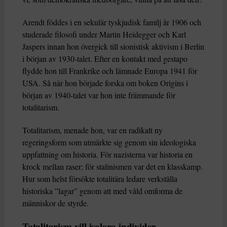
Arendt föddes i en sekulär tyskjudisk familj år 1906 och
studerade filosofi under Martin Heidegger och Karl
Jaspers innan hon övergick till sionistisk aktivism i Berlin
i början av 1930-talet. Efter en kontakt med gestapo
flydde hon till Frankrike och lämnade Europa 1941 för
USA. Så när hon började forska om boken Origins i
början av 1940-talet var hon inte främmande för
totalitarism.
Totalitarism, menade hon, var en radikalt ny
regeringsform som utmärkte sig genom sin ideologiska
uppfattning om historia. För nazisterna var historia en
krock mellan raser; för stalinismen var det en klasskamp.
Hur som helst försökte totalitära ledare verkställa
historiska ”lagar” genom att med våld omforma de
människor de styrde.
Totalitarism vill isolera individer