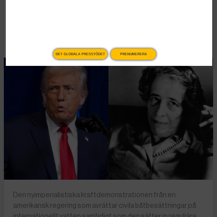
högerextrem populism
Publicerad 2 januari, 2026
6 min lästid
DET GLOBALA PRESSTÖDET
PRENUMERERA
Den nyimperialistiska kraftdemonstrationen från en
amerikansk regering som avrättar civila båtbesättningar på
internationellt vatten samtidigt som den sätter in reguljära