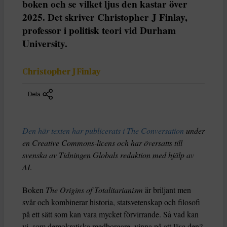
boken och se vilket ljus den kastar över
2025. Det skriver Christopher J Finlay,
professor i politisk teori vid Durham
University.
Christopher J Finlay
Dela
Den här texten har publicerats i The Conversation
under
en Creative Commons-licens och har översatts till
svenska av Tidningen Globals redaktion med hjälp av
AI
.
Boken
The Origins of Totalitarianism
är briljant men
svår och kombinerar historia, statsvetenskap och filosofi
på ett sätt som kan vara mycket förvirrande. Så vad kan
vi, som demokratiska medborgare, vinna på att läsa den?