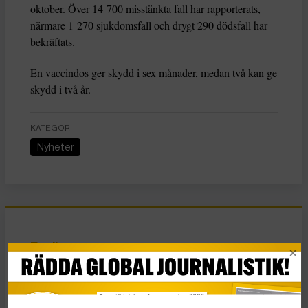
oktober. Över 14 700 misstänkta fall har rapporterats,
närmare 1 270 sjukdomsfall och drygt 290 dödsfall har
bekräftats.
En vaccindos ger skydd i sex månader, medan två kan ge
skydd i två år.
KATEGORI
Nyheter
Essä
Vad Hanna Arendt kan
lära oss om