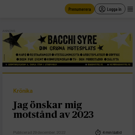
main
content
Prenumerera
Logga in
ANNONS
Krönika
Jag önskar mig
motstånd av 2023
Publicerad 29 december, 2022
4 min lästid