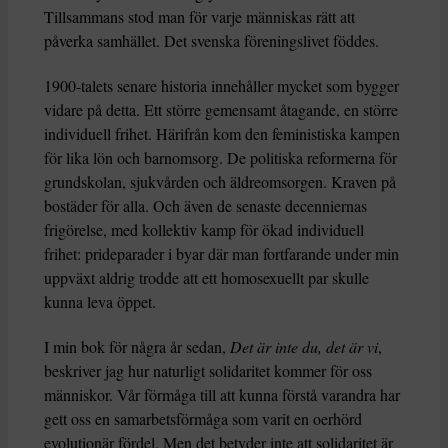
Tillsammans stod man för varje människas rätt att
påverka samhället. Det svenska föreningslivet föddes.
1900-talets senare historia innehåller mycket som bygger
vidare på detta. Ett större gemensamt åtagande, en större
individuell frihet. Härifrån kom den feministiska kampen
för lika lön och barnomsorg. De politiska reformerna för
grundskolan, sjukvården och äldreomsorgen. Kraven på
bostäder för alla. Och även de senaste decenniernas
frigörelse, med kollektiv kamp för ökad individuell
frihet: prideparader i byar där man fortfarande under min
uppväxt aldrig trodde att ett homosexuellt par skulle
kunna leva öppet.
I min bok för några år sedan,
Det är inte du, det är vi
,
beskriver jag hur naturligt solidaritet kommer för oss
människor. Vår förmåga till att kunna förstå varandra har
gett oss en samarbetsförmåga som varit en oerhörd
evolutionär fördel. Men det betyder inte att solidaritet är