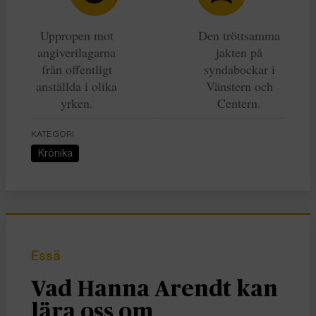
Uppropen mot
Den tröttsamma
angiverilagarna
jakten på
från offentligt
syndabockar i
anställda i olika
Vänstern och
yrken.
Centern.
KATEGORI
Krönika
Essä
Vad Hanna Arendt kan
lära oss om