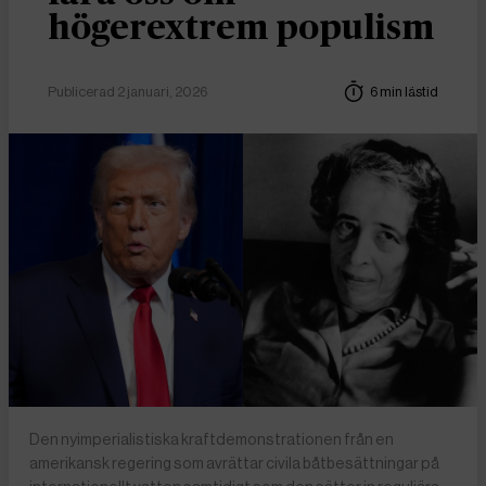
högerextrem populism
Publicerad 2 januari, 2026
6 min lästid
Den nyimperialistiska kraftdemonstrationen från en
amerikansk regering som avrättar civila båtbesättningar på