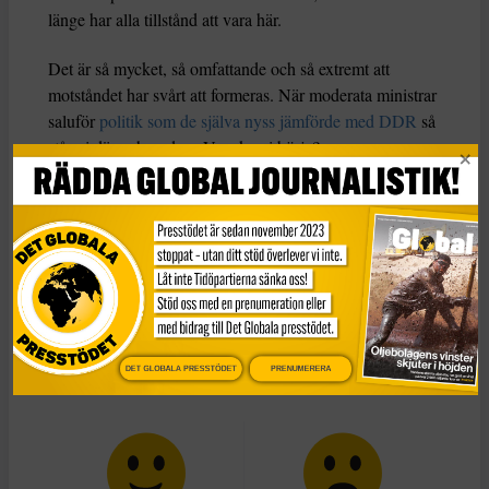
länge har alla tillstånd att vara här.
Det är så mycket, så omfattande och så extremt att
motståndet har svårt att formeras. När moderata ministrar
saluför
politik som de själva nyss jämförde med DDR
så
står vi där och undrar: Var ska vi börja?
Jag säger här.
Vi måste var och en bestämma hur vi
bäst utövar motstånd mot en politik som försöker splittra
oss, och göra Sverige till något helt annat än det vi kan
vara när vi är som bäst. Och så måste vi göra jobbet. Stå
upp och gå framåt: i folkbildningen och föreningarna, i
kampen mot nedskärningar och för starkare välfärd, i
solidariteten med varandra och respekten för individens
DET GLOBALA PRESSTÖDET
PRENUMERERA
frihet.