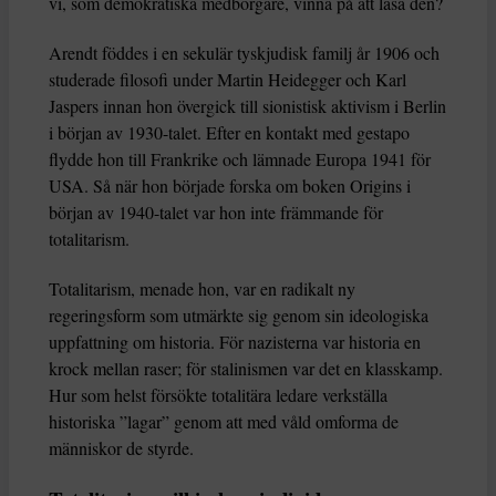
vi, som demokratiska medborgare, vinna på att läsa den?
Arendt föddes i en sekulär tyskjudisk familj år 1906 och
studerade filosofi under Martin Heidegger och Karl
Jaspers innan hon övergick till sionistisk aktivism i Berlin
i början av 1930-talet. Efter en kontakt med gestapo
flydde hon till Frankrike och lämnade Europa 1941 för
USA. Så när hon började forska om boken Origins i
början av 1940-talet var hon inte främmande för
totalitarism.
Totalitarism, menade hon, var en radikalt ny
regeringsform som utmärkte sig genom sin ideologiska
uppfattning om historia. För nazisterna var historia en
krock mellan raser; för stalinismen var det en klasskamp.
Hur som helst försökte totalitära ledare verkställa
historiska ”lagar” genom att med våld omforma de
människor de styrde.