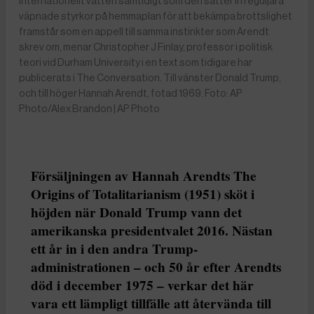
internationellt vatten samtidigt som den sätter in reguljära
väpnade styrkor på hemmaplan för att bekämpa brottslighet
framstår som en appell till samma instinkter som Arendt
skrev om, menar Christopher J Finlay, professor i politisk
teori vid Durham University i en text som tidigare har
publicerats i The Conversation. Till vänster Donald Trump,
och till höger Hannah Arendt, fotad 1969. Foto: AP
Photo/Alex Brandon | AP Photo
Försäljningen av Hannah Arendts The
Origins of Totalitarianism (1951) sköt i
höjden när Donald Trump vann det
amerikanska presidentvalet 2016. Nästan
ett år in i den andra Trump-
administrationen – och 50 år efter Arendts
död i december 1975 – verkar det här
vara ett lämpligt tillfälle att återvända till