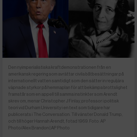
Den nyimperialistiska kraftdemonstrationen från en
amerikansk regering som avrättar civila båtbesättningar på
internationellt vatten samtidigt som den sätter in reguljära
väpnade styrkor på hemmaplan för att bekämpa brottslighet
framstår som en appell till samma instinkter som Arendt
skrev om, menar Christopher J Finlay, professor i politisk
teori vid Durham University i en text som tidigare har
publicerats i The Conversation. Till vänster Donald Trump,
och till höger Hannah Arendt, fotad 1969. Foto: AP
Photo/Alex Brandon | AP Photo