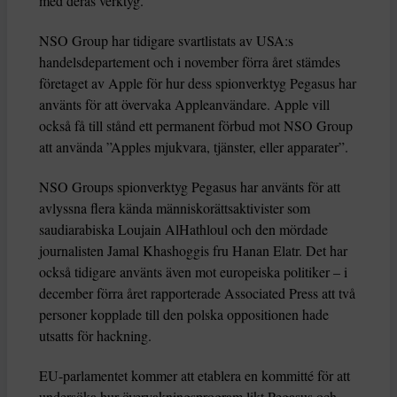
med deras verktyg.
NSO Group har tidigare svartlistats av USA:s
handelsdepartement och i november förra året stämdes
företaget av Apple för hur dess spionverktyg Pegasus har
använts för att övervaka Appleanvändare. Apple vill
också få till stånd ett permanent förbud mot NSO Group
att använda ”Apples mjukvara, tjänster, eller apparater”.
NSO Groups spionverktyg Pegasus har använts för att
avlyssna flera kända människorättsaktivister som
saudiarabiska Loujain AlHathloul och den mördade
journalisten Jamal Khashoggis fru Hanan Elatr. Det har
också tidigare använts även mot europeiska politiker – i
december förra året rapporterade Associated Press att två
personer kopplade till den polska oppositionen hade
utsatts för hackning.
EU-parlamentet kommer att etablera en kommitté för att
undersöka hur övervakningsprogram likt Pegasus och