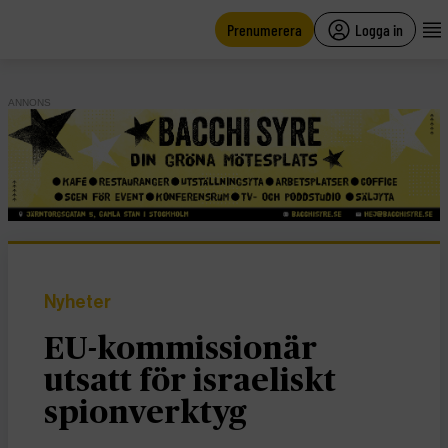
main
content
Prenumerera
Logga in
ANNONS
Nyheter
EU-kommissionär
utsatt för israeliskt
spionverktyg