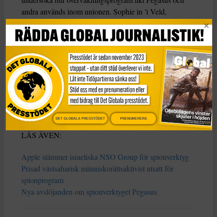
andra används inom unionen. Sophie in ’t Veld,
nederländsk parlamentariker för D66 som ligger bakom
initiativet till kommittén som lanseras på tisdag, kände
inte till de nya uppgifterna om hackerförsöken och kallar
nyheten ”dynamit”.
– Vi måste verkligen gå till botten med det här, säger hon
till Reuters.
***
DET GLOBALA PRESSTÖDET
PRENUMERERA
LÄS ÄVEN:
Apple stämmer israeliska NSO Group för spionverktyg
Prisad västsaharisk människorättsaktivist utsatt för
spionprogram
Nya avslöjanden om spionverktyget Pegasus