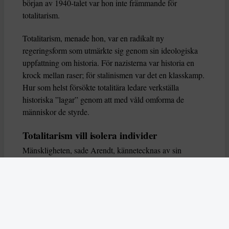
början av 1940-talet var hon inte främmande för
totalitarism.
Totalitarism, menade hon, var en radikalt ny
regeringsform som utmärkte sig genom sin ideologiska
uppfattning om historia. För nazisterna var historia en
krock mellan raser; för stalinismen var det en klasskamp.
Hur som helst försökte totalitära ledare verkställa
historiska ”lagar” genom att med våld omforma de
människor de styrde.
Totalitarism vill isolera individer
Mänskligheten, sade Arendt, kännetecknas av sin
oändliga variation – ingen person kan någonsin helt
ersätta en annan. Totalitarism syftade till att förstöra
detta. Den isolerade individer, upplöste de band genom
vilka de förenar och stärker varandra, och försökte
utplåna den mänskliga personligheten.