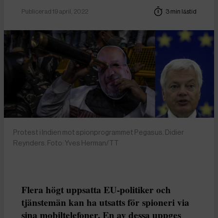
Publicerad 19 april, 2022
3 min lästid
Protest i Indien mot spionprogrammet Pegasus. Didier
Reynders. Foto: Yves Herman/TT
Flera högt uppsatta EU-politiker och
tjänstemän kan ha utsatts för spioneri via
sina mobiltelefoner. En av dessa uppges