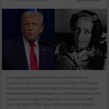
Den nyimperialistiska kraftdemonstrationen från en
amerikansk regering som avrättar civila båtbesättningar på
internationellt vatten samtidigt som den sätter in reguljära
väpnade styrkor på hemmaplan för att bekämpa brottslighet
framstår som en appell till samma instinkter som Arendt
skrev om, menar Christopher J Finlay, professor i politisk