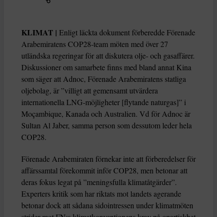
KLIMAT |
Enligt läckta dokument förberedde Förenade
Arabemiratens COP28-team möten med över 27
utländska regeringar för att diskutera olje- och gasaffärer.
Diskussioner om samarbete finns med bland annat Kina
som säger att Adnoc, Förenade Arabemiratens statliga
oljebolag, är ”villigt att gemensamt utvärdera
internationella LNG-möjligheter [flytande naturgas]” i
Moçambique, Kanada och Australien. Vd för Adnoc är
Sultan Al Jaber, samma person som dessutom leder hela
COP28.
Förenade Arabemiraten förnekar inte att förberedelser för
affärssamtal förekommit inför COP28, men betonar att
deras fokus legat på ”meningsfulla klimatåtgärder”.
Experters kritik som har riktats mot landets agerande
betonar dock att sådana sidointressen under klimatmöten
strider mot FN:s klimatkonventionens krav på opartiskhet