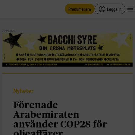
main
content
Prenumerera
Logga in
ANNONS
Nyheter
Förenade
Arabemiraten
använder COP28 för
oljeaffärer