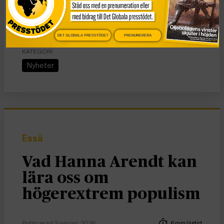
Och på samma möten uppenbarligen försöker göra
sidoaffärer som kommer att öka de globala utsläppen.
DET GLOBALA PRESSTÖDET
PRENUMERERA
KATEGORI
Nyheter
Essä
Vad Hanna Arendt kan
lära oss om
högerextrem populism
Publicerad 2 januari, 2026
6 min lästid