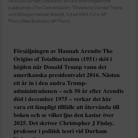
teori vid Durham University i en text som tidigare har
publicerats i The Conversation. Till vänster Donald Trump,
och till höger Hannah Arendt, fotad 1969. Foto: AP
Photo/Alex Brandon | AP Photo
Försäljningen av Hannah Arendts The
Origins of Totalitarianism (1951) sköt i
höjden när Donald Trump vann det
amerikanska presidentvalet 2016. Nästan
ett år in i den andra Trump-
administrationen – och 50 år efter Arendts
död i december 1975 – verkar det här
vara ett lämpligt tillfälle att återvända till
boken och se vilket ljus den kastar över
2025. Det skriver Christopher J Finlay,
professor i politisk teori vid Durham