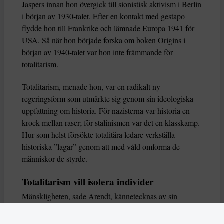
Jaspers innan hon övergick till sionistisk aktivism i Berlin
i början av 1930-talet. Efter en kontakt med gestapo
flydde hon till Frankrike och lämnade Europa 1941 för
USA. Så när hon började forska om boken Origins i
början av 1940-talet var hon inte främmande för
totalitarism.
Totalitarism, menade hon, var en radikalt ny
regeringsform som utmärkte sig genom sin ideologiska
uppfattning om historia. För nazisterna var historia en
krock mellan raser; för stalinismen var det en klasskamp.
Hur som helst försökte totalitära ledare verkställa
historiska ”lagar” genom att med våld omforma de
människor de styrde.
Totalitarism vill isolera individer
Mänskligheten, sade Arendt, kännetecknas av sin
oändliga variation – ingen person kan någonsin helt
ersätta en annan. Totalitarism syftade till att förstöra