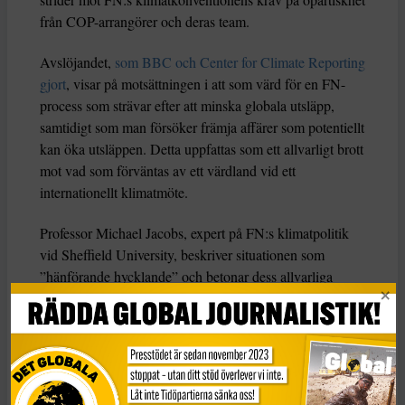
från COP-arrangörer och deras team.
Avslöjandet,
som BBC och Center for Climate Reporting
gjort
, visar på motsättningen i att som värd för en FN-
process som strävar efter att minska globala utsläpp,
samtidigt som man försöker främja affärer som potentiellt
kan öka utsläppen. Detta uppfattas som ett allvarligt brott
mot vad som förväntas av ett värdland vid ett
internationellt klimatmöte.
Professor Michael Jacobs, expert på FN:s klimatpolitik
vid Sheffield University, beskriver situationen som
”hänförande hycklande” och betonar dess allvarliga
konsekvenser för de globala ansträngningarna att minska
utsläppen och hantera klimatkrisen.
– Jag tror faktiskt att det är värre än så, eftersom
Förenade Arabemiraten för närvarande leder en FN-
process som syftar till att minska de globala utsläppen.