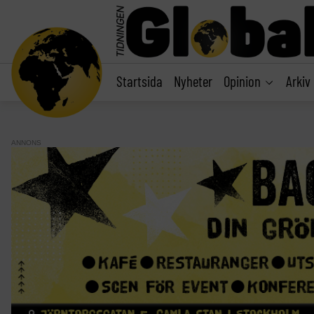
main
content
Startsida
Nyheter
Opinion
Arkiv
ANNONS