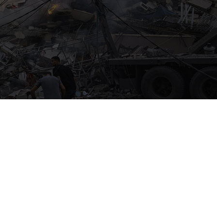
Israel under natten till tisdagen gjort flygräder mot Hamasmål. Foto: 