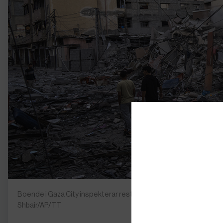
Boende i Gaza City inspekterar resterna av en byggnad efter att 
Shbair/AP/TT