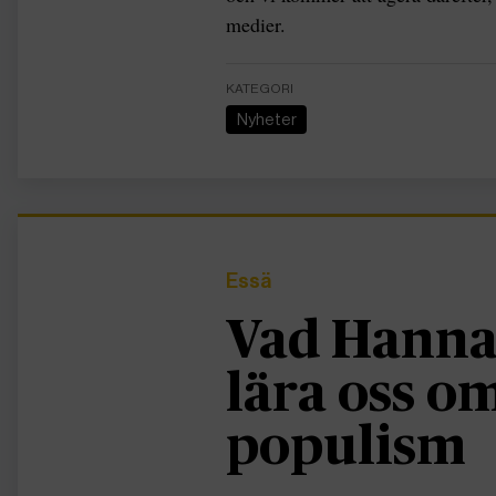
medier.
KATEGORI
Nyheter
Essä
Vad Hanna
lära oss 
populism