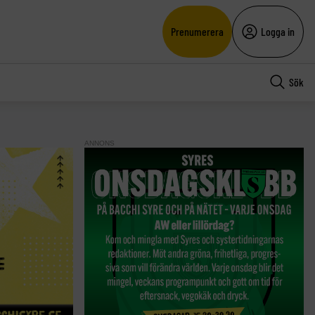
Prenumerera
Logga in
Sök
ANNONS