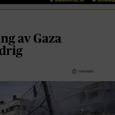
ing av Gaza
drig
1 min lästid