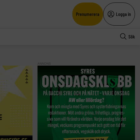
Prenumerera
Logga in
Sök
ANNONS