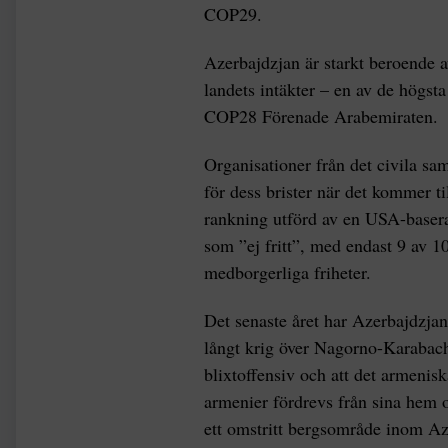
COP29.
Azerbajdzjan är starkt beroende av
landets intäkter – en av de högst
COP28 Förenade Arabemiraten.
Organisationer från det civila sa
för dess brister när det kommer t
rankning utförd av en USA-baserad
som ”ej fritt”, med endast 9 av 10
medborgerliga friheter.
Det senaste året har Azerbajdzjan
långt krig över Nagorno-Karabach, 
blixtoffensiv och att det armenisk
armenier fördrevs från sina hem 
ett omstritt bergsområde inom Az