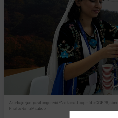
Azerbajdzjan-paviljongen vid FN:s klimattoppmöte COP28, sönd
Photo/Rafiq Maqbool