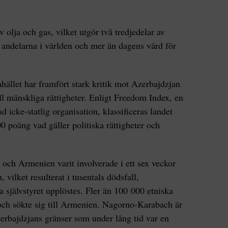
 olja och gas, vilket utgör två tredjedelar av
a andelarna i världen och mer än dagens värd för
mhället har framfört stark kritik mot Azerbajdzjan
ill mänskliga rättigheter. Enligt Freedom Index, en
 icke-statlig organisation, klassificeras landet
0 poäng vad gäller politiska rättigheter och
 och Armenien varit involverade i ett sex veckor
vilket resulterat i tusentals dödsfall,
a självstyret upplöstes. Fler än 100 000 etniska
och sökte sig till Armenien. Nagorno-Karabach är
erbajdzjans gränser som under lång tid var en