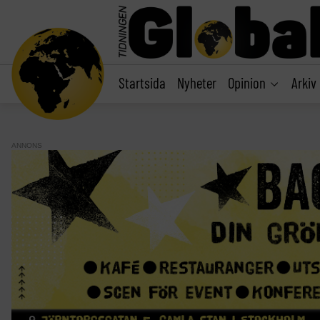
main
content
Startsida
Nyheter
Opinion
Arkiv
ANNONS