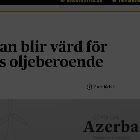
an blir värd för
s oljeberoende
2 min lästid