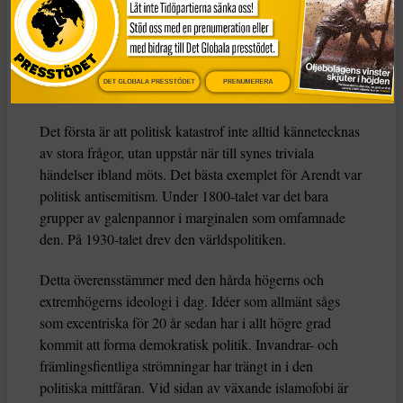
Att jämföra dagens politik med fullfjädrad totalitarism
kan vara upplysande. Men om det är allt vi gör riskerar
vi att förbise Arendts mer subtila lärdomar om
varningstecken som kan hjälpa oss att bedöma hot mot
DET GLOBALA PRESSTÖDET
PRENUMERERA
demokratin.
Det första är att politisk katastrof inte alltid kännetecknas
av stora frågor, utan uppstår när till synes triviala
händelser ibland möts. Det bästa exemplet för Arendt var
politisk antisemitism. Under 1800-talet var det bara
grupper av galenpannor i marginalen som omfamnade
den. På 1930-talet drev den världspolitiken.
Detta överensstämmer med den hårda högerns och
extremhögerns ideologi i dag. Idéer som allmänt sågs
som excentriska för 20 år sedan har i allt högre grad
kommit att forma demokratisk politik. Invandrar- och
främlingsfientliga strömningar har trängt in i den
politiska mittfåran. Vid sidan av växande islamofobi är