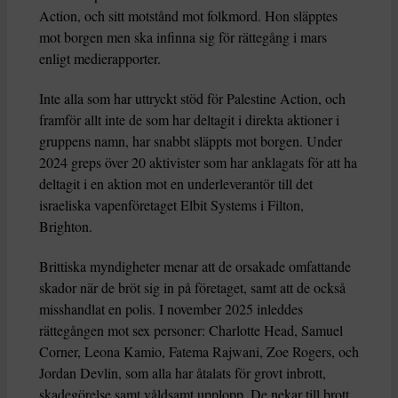
Action, och sitt motstånd mot folkmord. Hon släpptes
mot borgen men ska infinna sig för rättegång i mars
enligt medierapporter.
Inte alla som har uttryckt stöd för Palestine Action, och
framför allt inte de som har deltagit i direkta aktioner i
gruppens namn, har snabbt släppts mot borgen. Under
2024 greps över 20 aktivister som har anklagats för att ha
deltagit i en aktion mot en underleverantör till det
israeliska vapenföretaget Elbit Systems i Filton,
Brighton.
Brittiska myndigheter menar att de orsakade omfattande
skador när de bröt sig in på företaget, samt att de också
misshandlat en polis. I november 2025 inleddes
rättegången mot sex personer: Charlotte Head, Samuel
Corner, Leona Kamio, Fatema Rajwani, Zoe Rogers, och
Jordan Devlin, som alla har åtalats för grovt inbrott,
skadegörelse samt våldsamt upplopp. De nekar till brott.