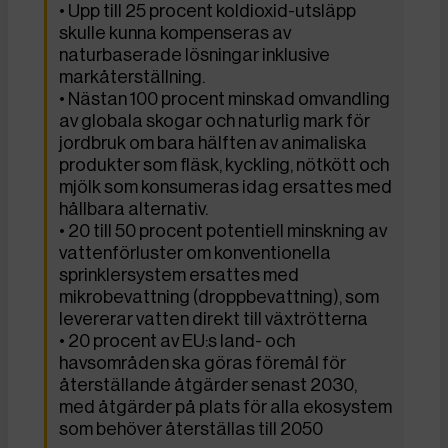
• Upp till 25 procent koldioxid-utsläpp
skulle kunna kompenseras av
naturbaserade lösningar inklusive
markåterställning.
• Nästan 100 procent minskad omvandling
av globala skogar och naturlig mark för
jordbruk om bara hälften av animaliska
produkter som fläsk, kyckling, nötkött och
mjölk som konsumeras idag ersattes med
hållbara alternativ.
• 20 till 50 procent potentiell minskning av
vattenförluster om konventionella
sprinklersystem ersattes med
mikrobevattning (droppbevattning), som
levererar vatten direkt till växtrötterna
• 20 procent av EU:s land- och
havsområden ska göras föremål för
återställande åtgärder senast 2030,
med åtgärder på plats för alla ekosystem
som behöver återställas till 2050