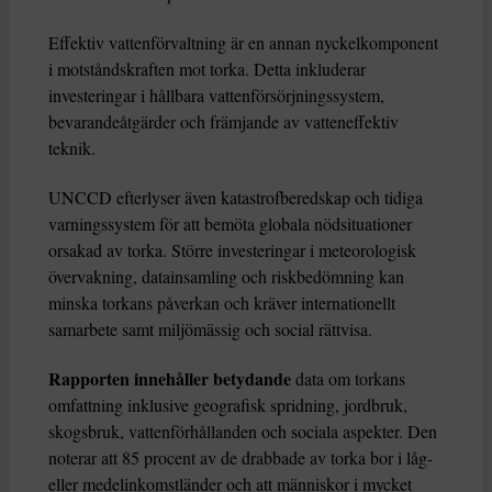
Effektiv vattenförvaltning är en annan nyckelkomponent
i motståndskraften mot torka. Detta inkluderar
investeringar i hållbara vattenförsörjningssystem,
bevarandeåtgärder och främjande av vatteneffektiv
teknik.
UNCCD efterlyser även katastrofberedskap och tidiga
varningssystem för att bemöta globala nödsituationer
orsakad av torka. Större investeringar i meteorologisk
övervakning, datainsamling och riskbedömning kan
minska torkans påverkan och kräver internationellt
samarbete samt miljömässig och social rättvisa.
Rapporten innehåller betydande
data om torkans
omfattning inklusive geografisk spridning, jordbruk,
skogsbruk, vattenförhållanden och sociala aspekter. Den
noterar att 85 procent av de drabbade av torka bor i låg-
eller medelinkomstländer och att människor i mycket