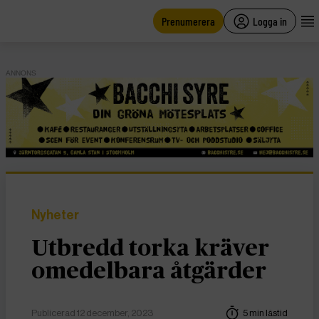
main
content
Prenumerera
Logga in
ANNONS
Nyheter
Utbredd torka kräver
omedelbara åtgärder
Publicerad 12 december, 2023
5 min lästid