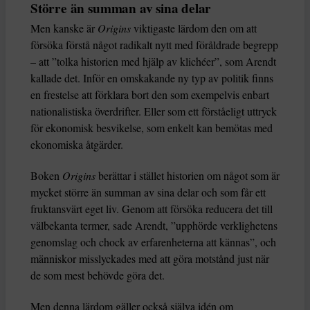
Större än summan av sina delar
Men kanske är
Origins
viktigaste lärdom den om att
försöka förstå något radikalt nytt med föråldrade begrepp
– att ”tolka historien med hjälp av klichéer”, som Arendt
kallade det. Inför en omskakande ny typ av politik finns
en frestelse att förklara bort den som exempelvis enbart
nationalistiska överdrifter. Eller som ett förståeligt uttryck
för ekonomisk besvikelse, som enkelt kan bemötas med
ekonomiska åtgärder.
Boken
Origins
berättar i stället historien om något som är
mycket större än summan av sina delar och som får ett
fruktansvärt eget liv. Genom att försöka reducera det till
välbekanta termer, sade Arendt, ”upphörde verklighetens
genomslag och chock av erfarenheterna att kännas”, och
människor misslyckades med att göra motstånd just när
de som mest behövde göra det.
Men denna lärdom gäller också själva idén om