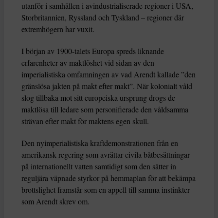
utanför i samhällen i avindustrialiserade regioner i USA,
Storbritannien, Ryssland och Tyskland – regioner där
extremhögern har vuxit.
I början av 1900-talets Europa spreds liknande
erfarenheter av maktlöshet vid sidan av den
imperialistiska omfamningen av vad Arendt kallade ”den
gränslösa jakten på makt efter makt”. När kolonialt våld
slog tillbaka mot sitt europeiska ursprung drogs de
maktlösa till ledare som personifierade den våldsamma
strävan efter makt för maktens egen skull.
Den nyimperialistiska kraftdemonstrationen från en
amerikansk regering som avrättar civila båtbesättningar
på internationellt vatten samtidigt som den sätter in
reguljära väpnade styrkor på hemmaplan för att bekämpa
brottslighet framstår som en appell till samma instinkter
som Arendt skrev om.