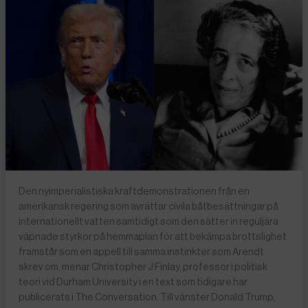
Den nyimperialistiska kraftdemonstrationen från en
amerikansk regering som avrättar civila båtbesättningar på
internationellt vatten samtidigt som den sätter in reguljära
väpnade styrkor på hemmaplan för att bekämpa brottslighet
framstår som en appell till samma instinkter som Arendt
skrev om, menar Christopher J Finlay, professor i politisk
teori vid Durham University i en text som tidigare har
publicerats i The Conversation. Till vänster Donald Trump,