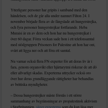
Ytterligare personer har gripits i samband med den
händelsen, och de går alla under namnet Filton 24. I
november började flera av de fängslade att hungerstrejka,
och fyra personer hungerstrejkar fortfarande. Heba
Muraisi är en av dem och hon har nu hungerstrejkat i
över 60 dagar. Förra veckan sade hon i ett telefonsamtal
med stödgruppen Prisoners for Palestine att hon har ont,
svårt att ligga ner och att föra ett samtal.
Nu varnar också flera FN-experter för att deras liv är i
fara, genom organsvikt eller hjärtarytmi riskerar de att dö
eller allvarligt skadas. Experterna uttrycker också oro
över hur deras grundläggande rättigheter har behandlas
av brittiska myndigheter.
– Dessa hungerstrejker måste förstås i ett större
sammanhang av begränsningar av propalestinsk aktivism
i Storbritannien,
säger experterna
som du kan läsa mer