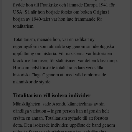
flydde hon till Frankrike och lämnade Europa 1941 för
USA. Så när hon började forska om boken Origins i
början av 1940-talet var hon inte främmande för
totalitarism.
Totalitarism, menade hon, var en radikalt ny
regeringsform som utmärkte sig genom sin ideologiska
uppfattning om historia. För nazisterna var historia en
krock mellan raser; för stalinismen var det en klasskamp.
Hur som helst försökte totalitära ledare verkställa
historiska ”lagar” genom att med våld omforma de
människor de styrde.
Totalitarism vill isolera individer
Mänskligheten, sade Arendt, kännetecknas av sin
oändliga variation – ingen person kan någonsin helt
ersätta en annan. Totalitarism syftade till att förstöra
detta. Den isolerade individer, upplöste de band genom
vilka de förenar och stärker varandra, och försökte