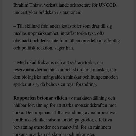
Ibrahim Thiaw, verkställande sekreterare för UNCCD,
understryker brådskan i situationen:
– Till skillnad från andra katastrofer som drar till sig
medias uppmärksamhet, inträffar torka tyst, ofta
obemärkt och leder inte fram till en omedelbart offentlig
och politisk reaktion, säger han.
– Med ökad frekvens och allt svårare torka, när
reservoarnivåerna minskar och skördarna minskar, när
den biologiska mångfalden minskar och hungersnöden
sprider ut sig, då behövs en rejäl förändring.
Rapporten betonar vikten
av markåterställning och
hållbar förvaltning för att stärka motståndskraften mot
torka. Den uppmanar till användning av naturpositiva
jordbrukstekniker såsom torktåliga grödor, effektiva
bevattningsmetoder och markvård, för att minimera
torkans inverkan på skördar och inkomster.