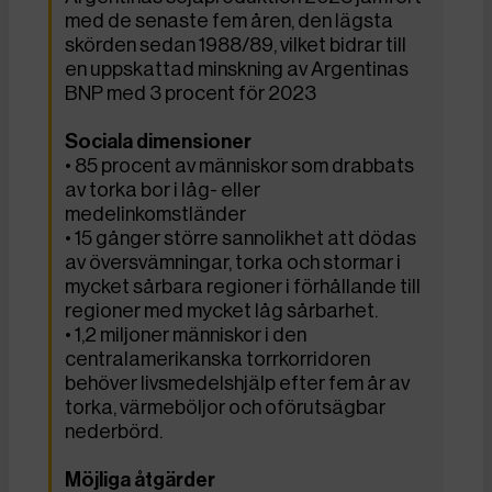
med de senaste fem åren, den lägsta
skörden sedan 1988/89, vilket bidrar till
en uppskattad minskning av Argentinas
BNP med 3 procent för 2023
Sociala dimensioner
• 85 procent av människor som drabbats
av torka bor i låg- eller
medelinkomstländer
• 15 gånger större sannolikhet att dödas
av översvämningar, torka och stormar i
mycket sårbara regioner i förhållande till
regioner med mycket låg sårbarhet.
• 1,2 miljoner människor i den
centralamerikanska torrkorridoren
behöver livsmedelshjälp efter fem år av
torka, värmeböljor och oförutsägbar
nederbörd.
Möjliga åtgärder