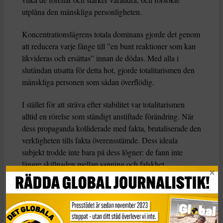
utplåna den mänskliga personligheten.
Koncentrationslägrens totala dominans gjorde det genom
att reducera varje fånge till ”en bunt reaktioner som kan
likvideras och ersättas” innan de dödas. Med alla i
slutändan utsatta för detta hot, gjorde totalitarismen den
mänskliga personen som sådan överflödig.
I stället för att sträva efter stabilitet var totalitarismen
alltid en rörelse som ständigt anstiftade förändring. När
dess propaganda kolliderade med fakta, brutaliserade den
verkligheten tills fakta överensstämde. Dess ideala
subjekt trodde inte bara på dess lögner: de fann inte
längre skillnaden mellan sanning och falskhet
meningsfull. Detta var postfaktisk politik, eller ”post-
sanningspolitik”, i sin mest extrema form.
Sunt förnuft kommer inte att rädda oss