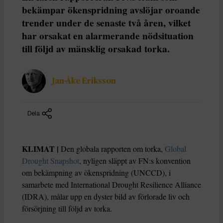
bekämpar ökenspridning avslöjar oroande
trender under de senaste två åren, vilket
har orsakat en alarmerande nödsituation
till följd av mänsklig orsakad torka.
Jan-Åke Eriksson
Dela
KLIMAT |
Den globala rapporten om torka,
Global
Drought Snapshot
, nyligen släppt av FN:s konvention
om bekämpning av ökenspridning (UNCCD), i
samarbete med International Drought Resilience Alliance
(IDRA), målar upp en dyster bild av förlorade liv och
försörjning till följd av torka.