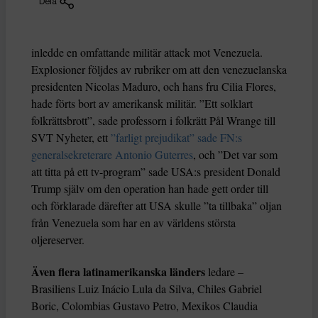
Dela
inledde en omfattande militär attack mot Venezuela.
Explosioner följdes av rubriker om att den venezuelanska
presidenten Nicolas Maduro, och hans fru Cilia Flores,
hade förts bort av amerikansk militär. ”Ett solklart
folkrättsbrott”, sade professorn i folkrätt Pål Wrange till
SVT Nyheter, ett
”farligt prejudikat” sade FN:s
generalsekreterare Antonio Guterres
, och ”Det var som
att titta på ett tv-program” sade USA:s president Donald
Trump själv om den operation han hade gett order till
och förklarade därefter att USA skulle ”ta tillbaka” oljan
från Venezuela som har en av världens största
oljereserver.
Även flera latinamerikanska länders
ledare –
Brasiliens Luiz Inácio Lula da Silva, Chiles Gabriel
Boric, Colombias Gustavo Petro, Mexikos Claudia