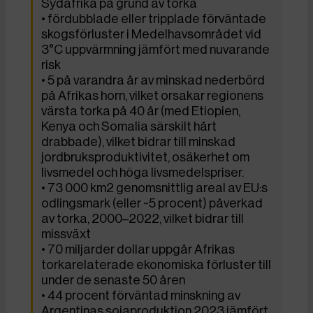
Sydafrika på grund av torka
• fördubblade eller tripplade förväntade
skogsförluster i Medelhavsområdet vid
3°C uppvärmning jämfört med nuvarande
risk
• 5 på varandra år av minskad nederbörd
på Afrikas horn, vilket orsakar regionens
värsta torka på 40 år (med Etiopien,
Kenya och Somalia särskilt hårt
drabbade), vilket bidrar till minskad
jordbruksproduktivitet, osäkerhet om
livsmedel och höga livsmedelspriser.
• 73 000 km2 genomsnittlig areal av EU:s
odlingsmark (eller ~5 procent) påverkad
av torka, 2000–2022, vilket bidrar till
missväxt
• 70 miljarder dollar uppgår Afrikas
torkarelaterade ekonomiska förluster till
under de senaste 50 åren
• 44 procent förväntad minskning av
Argentinas sojaproduktion 2023 jämfört