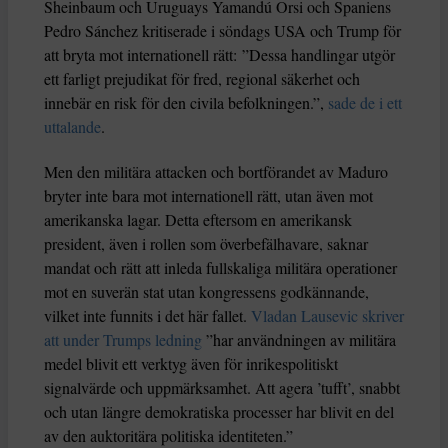
Sheinbaum och Uruguays Yamandú Orsi och Spaniens
Pedro Sánchez kritiserade i söndags USA och Trump för
att bryta mot internationell rätt: ”Dessa handlingar utgör
ett farligt prejudikat för fred, regional säkerhet och
innebär en risk för den civila befolkningen.”,
sade de i ett
uttalande
.
Men den militära attacken och bortförandet av Maduro
bryter inte bara mot internationell rätt, utan även mot
amerikanska lagar. Detta eftersom en amerikansk
president, även i rollen som överbefälhavare, saknar
mandat och rätt att inleda fullskaliga militära operationer
mot en suverän stat utan kongressens godkännande,
vilket inte funnits i det här fallet.
Vladan Lausevic skriver
att under Trumps ledning
”har användningen av militära
medel blivit ett verktyg även för inrikespolitiskt
signalvärde och uppmärksamhet. Att agera ’tufft’, snabbt
och utan längre demokratiska processer har blivit en del
av den auktoritära politiska identiteten.”