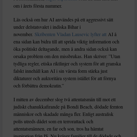
om i årets första nummer.
Läs också om hur AI användes på ett aggressivt sätt
under delstatsvalet i indiska Bihar i
november.
Skribenten Vladan Lausevic lyfter att
AI å
ena sidan kan bidra till att sprida viktig information och
öka politiskt deltagande, men å andra sidan också kan
orsaka problem om den missbrukas. Han skriver: ”Utan
tydliga regler, etiska riktlinjer och system för att granska
falskt innehåll kan AI i sin värsta form stärka just
diktaturer och auktoritära system istället för att förnya
och förbättra demokratin.”
I mitten av december slog två attentatsmän till mot ett
judiskt chanukkafirande på Bondi Beach, dödade femton
människor och skadade många fler. Enligt australisk
polis utreds dådet som en terrorattack och
attentatsmännen, en far och son, tros ha hämtat
inspiration från IS. Nu kräver familjer till de dödade och