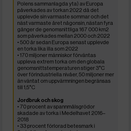
Polens sammanlagda yta) av Europa
påverkades av torkan 2022 då det
upplevde sin varmaste sommar och det
näst varmaste året någonsin, nästan fyra
gånger de genomsnittliga 167 000 km2
som påverkades mellan 2000 och 2022
• 500 år sedan Europa senast upplevde
en torka lika illa som 2022
• 170 miljoner människor förväntas
uppleva extrem torka om den globala
genomsnittstemperaturen stiger 3°C
över förindustriella nivåer, 50 miljoner mer
än väntat om uppvärmningen begränsas
till 1,5°C
Jordbruk och skog
• 70 procent av spannmålsgrödor
skadade av torka i Medelhavet 2016–
2018
• 33 procent förlorad betesmark i