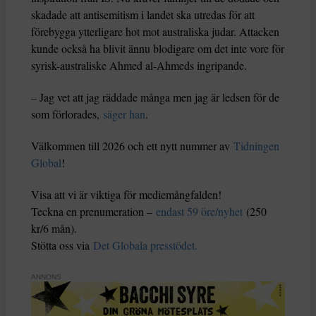
skadade att antisemitism i landet ska utredas för att
förebygga ytterligare hot mot australiska judar. Attacken
kunde också ha blivit ännu blodigare om det inte vore för
syrisk-australiske Ahmed al-Ahmeds ingripande.
– Jag vet att jag räddade många men jag är ledsen för de
som förlorades,
säger han
.
Välkommen till 2026 och ett nytt nummer av
Tidningen
Global
!
Visa att vi är viktiga för mediemångfalden!
Teckna en prenumeration –
endast 59 öre/nyhet
(250
kr/6 mån).
Stötta oss via
Det Globala presstödet.
ANNONS