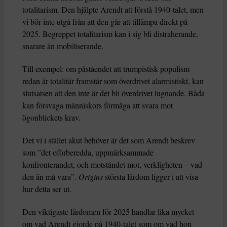
totalitarism. Den hjälpte Arendt att förstå 1940-talet, men
vi bör inte utgå från att den går att tillämpa direkt på
2025. Begreppet totalitarism kan i sig bli distraherande,
snarare än mobiliserande.
Till exempel: om påståendet att trumpistisk populism
redan är totalitär framstår som överdrivet alarmistiskt, kan
slutsatsen att den inte är det bli överdrivet lugnande. Båda
kan försvaga människors förmåga att svara mot
ögonblickets krav.
Det vi i stället akut behöver är det som Arendt beskrev
som ”det oförberedda, uppmärksammade
konfronterandet, och motståndet mot, verkligheten – vad
den än må vara”.
Origins
största lärdom ligger i att visa
hur detta ser ut.
Den viktigaste lärdomen för 2025 handlar lika mycket
om vad Arendt gjorde på 1940-talet som om vad hon