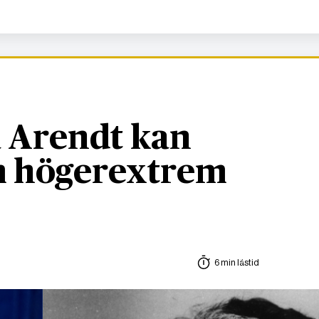
 Arendt kan
om högerextrem
6 min lästid