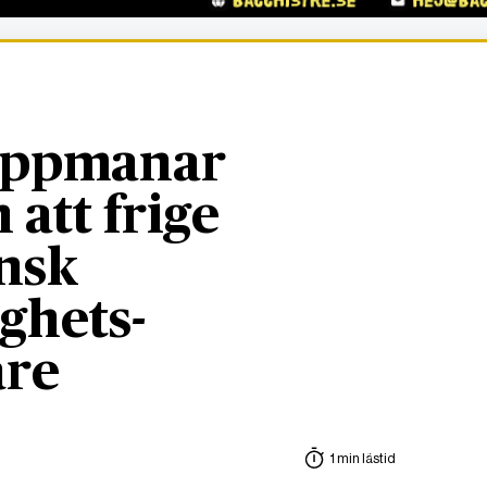
uppmanar
 att frige
nsk
ighets-
are
1 min lästid