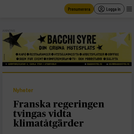
main
content
Prenumerera
Logga in
ANNONS
Nyheter
Franska regeringen
tvingas vidta
klimatåtgärder