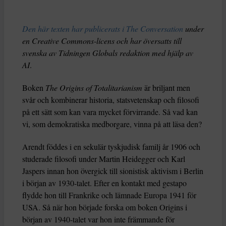
Den här texten har publicerats i The Conversation
under
en Creative Commons-licens och har översatts till
svenska av Tidningen Globals redaktion med hjälp av
AI
.
Boken
The Origins of Totalitarianism
är briljant men
svår och kombinerar historia, statsvetenskap och filosofi
på ett sätt som kan vara mycket förvirrande. Så vad kan
vi, som demokratiska medborgare, vinna på att läsa den?
Arendt föddes i en sekulär tyskjudisk familj år 1906 och
studerade filosofi under Martin Heidegger och Karl
Jaspers innan hon övergick till sionistisk aktivism i Berlin
i början av 1930-talet. Efter en kontakt med gestapo
flydde hon till Frankrike och lämnade Europa 1941 för
USA. Så när hon började forska om boken Origins i
början av 1940-talet var hon inte främmande för