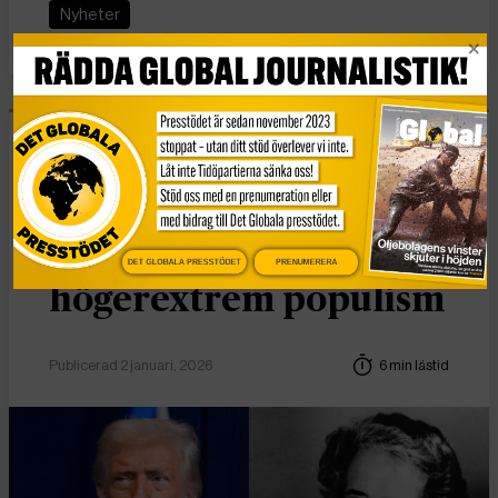
Nyheter
Essä
Vad Hanna Arendt kan
lära oss om
DET GLOBALA PRESSTÖDET
PRENUMERERA
högerextrem populism
Publicerad 2 januari, 2026
6 min lästid