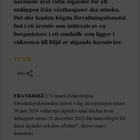
närmaste året vidta åtgärder för att
utsläppen från växthusgaser ska minska.
Det slår landets högsta förvaltningsdomstol
fast i ett ärende som initierats av en
borgmästare i ett samhälle som ligger i
riskzonen till följd av stigande havsnivåer.
TT-AFP
Dela
FRANKRIKE |
”Conseil d’état (högsta
förvaltningsdomstolen) kräver i dag att regeringen senast
30 juni 2024 vidtar nya åtgärder samt skickar in en
delrapport senast 31 december 2023 där man redogör för
dessa åtgärder och dess effekter”, skriver man i
domslutet.