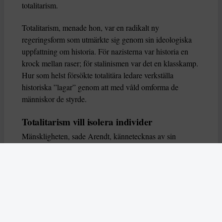
totalitarism.
Totalitarism, menade hon, var en radikalt ny
regeringsform som utmärkte sig genom sin ideologiska
uppfattning om historia. För nazisterna var historia en
krock mellan raser; för stalinismen var det en klasskamp.
Hur som helst försökte totalitära ledare verkställa
historiska ”lagar” genom att med våld omforma de
människor de styrde.
Totalitarism vill isolera individer
Mänskligheten, sade Arendt, kännetecknas av sin
oändliga variation – ingen person kan någonsin helt
ersätta en annan. Totalitarism syftade till att förstöra
detta. Den isolerade individer, upplöste de band genom
vilka de förenar och stärker varandra, och försökte
utplåna den mänskliga personligheten.
Koncentrationslägrens totala dominans gjorde det genom