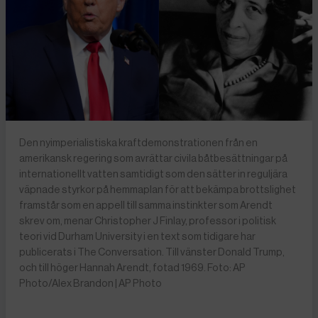
Den nyimperialistiska kraftdemonstrationen från en
amerikansk regering som avrättar civila båtbesättningar på
internationellt vatten samtidigt som den sätter in reguljära
väpnade styrkor på hemmaplan för att bekämpa brottslighet
framstår som en appell till samma instinkter som Arendt
skrev om, menar Christopher J Finlay, professor i politisk
teori vid Durham University i en text som tidigare har
publicerats i The Conversation. Till vänster Donald Trump,
och till höger Hannah Arendt, fotad 1969. Foto: AP
Photo/Alex Brandon | AP Photo