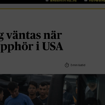
 väntas när
upphör i USA
3 min lästid