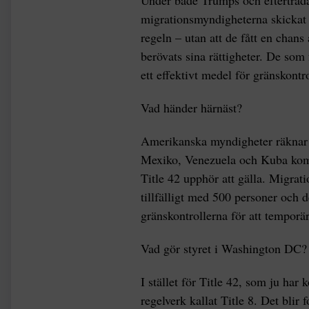
Under både Trumps och efterträda
migrationsmyndigheterna skickat 
regeln – utan att de fått en chans 
berövats sina rättigheter. De som
ett effektivt medel för gränskontro
Vad händer härnäst?
Amerikanska myndigheter räknar m
Mexiko, Venezuela och Kuba komme
Title 42 upphör att gälla. Migrat
tillfälligt med 500 personer och 
gränskontrollerna för att temporä
Vad gör styret i Washington DC?
I stället för Title 42, som ju har 
regelverk kallat Title 8. Det blir