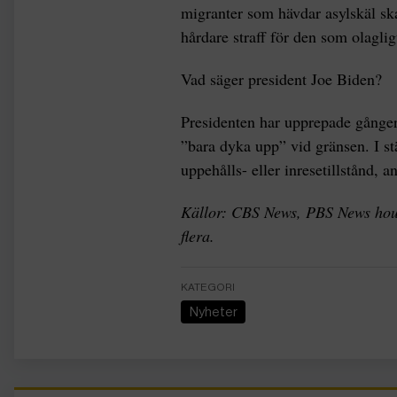
migranter som hävdar asylskäl ska
hårdare straff för den som olaglig
Vad säger president Joe Biden?
Presidenten har upprepade gånger u
”bara dyka upp” vid gränsen. I st
uppehålls- eller inresetillstånd, a
Källor: CBS News, PBS News hour,
flera.
KATEGORI
Nyheter