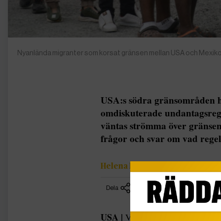
Nyanlända migranter som korsat gränsen mellan USA och Mexiko
USA:s södra gränsområden ha
omdiskuterade undantagsregel
väntas strömma över gränsen
frågor och svar om vad rege
Helena Nordenberg/TT
Dela
USA |
Vad är Title 42?