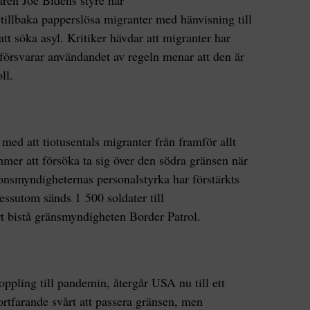
ren Joe Bidens styre har
tillbaka papperslösa migranter med hänvisning till
att söka asyl. Kritiker hävdar att migranter har
 försvarar användandet av regeln menar att den är
ll.
ed att tiotusentals migranter från framför allt
r att försöka ta sig över den södra gränsen när
ionsmyndigheternas personalstyrka har förstärkts
dessutom sänds 1 500 soldater till
rt bistå gränsmyndigheten Border Patrol.
koppling till pandemin, återgår USA nu till ett
 fortfarande svårt att passera gränsen, men