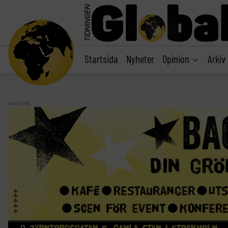
main
content
Startsida
Nyheter
Opinion
Arkiv
ANNONS