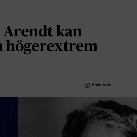
 Arendt kan
om högerextrem
6 min lästid