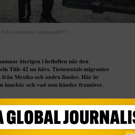
. Foto: Veronica G. Cardenas/AP/TT
mnar återigen i hetluften när den
n Title 42 nu hävs. Tiotusentals migranter
 från Mexiko och andra länder. Här är
ln innebär och vad som händer framöver.