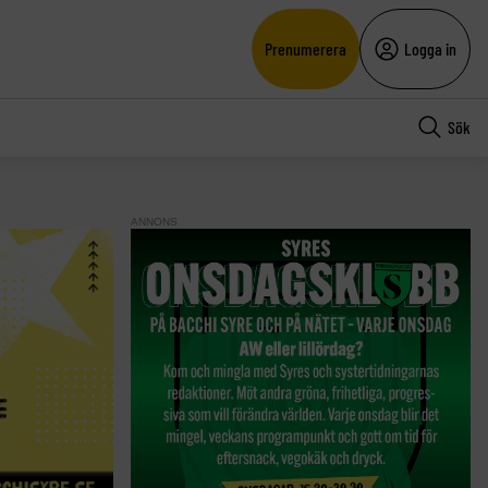
Prenumerera
Logga in
Sök
ANNONS