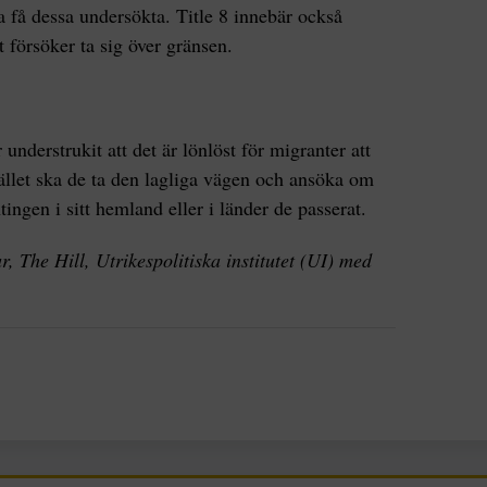
 få dessa undersökta. Title 8 innebär också
t försöker ta sig över gränsen.
nderstrukit att det är lönlöst för migranter att
ället ska de ta den lagliga vägen och ansöka om
ntingen i sitt hemland eller i länder de passerat.
 The Hill, Utrikespolitiska institutet (UI) med