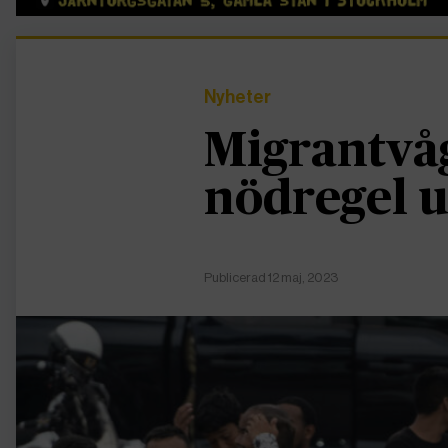
Nyheter
Migrantvåg
nödregel 
Publicerad 12 maj, 2023