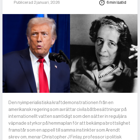
Publicerad 2 januari, 2026
6 min lästid
DET GLOBALA PRESSTÖDET
PRENUMERERA
Den nyimperialistiska kraftdemonstrationen från en
amerikansk regering som avrättar civila båtbesättningar på
internationellt vatten samtidigt som den sätter in reguljära
väpnade styrkor på hemmaplan för att bekämpa brottslighet
framstår som en appell till samma instinkter som Arendt
skrev om, menar Christopher J Finlay, professor i politisk