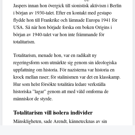
Jaspers innan hon övergick till sionistisk aktivism i Berlin
i början av 1930-talet. Efter en kontakt med gestapo
flydde hon till Frankrike och lämnade Europa 1941 för
USA. Så när hon började forska om boken Origins i
början av 1940-talet var hon inte främmande för
totalitarism.
Totalitarism, menade hon, var en radikalt ny
regeringsform som utmärkte sig genom sin ideologiska
uppfattning om historia. För nazisterna var historia en
krock mellan raser; för stalinismen var det en klasskamp.
Hur som helst försökte totalitära ledare verkställa
historiska ”lagar” genom att med våld omforma de
människor de styrde.
Totalitarism vill isolera individer
Mänskligheten, sade Arendt, kännetecknas av sin
oändliga variation – ingen person kan någonsin helt