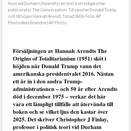
teori vid Durham University i en text som tidigare har
publicerats i The Conversation. Till vänster Donald Trump,
och till höger Hannah Arendt, fotad 1969. Foto: AP
Photo/Alex Brandon | AP Photo
Försäljningen av Hannah Arendts The
Origins of Totalitarianism (1951) sköt i
höjden när Donald Trump vann det
amerikanska presidentvalet 2016. Nästan
ett år in i den andra Trump-
administrationen – och 50 år efter Arendts
död i december 1975 – verkar det här
vara ett lämpligt tillfälle att återvända till
boken och se vilket ljus den kastar över
2025. Det skriver Christopher J Finlay,
professor i politisk teori vid Durham