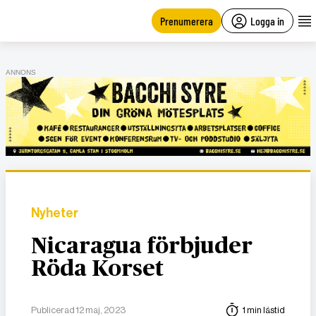
main
content
Prenumerera
Logga in
ANNONS
Nyheter
Nicaragua förbjuder
Röda Korset
Publicerad 12 maj, 2023
1 min lästid