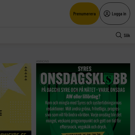
Prenumerera
Logga in
Sök
ANNONS