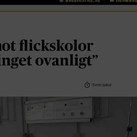
ot flickskolor
inget ovanligt”
3 min lästid