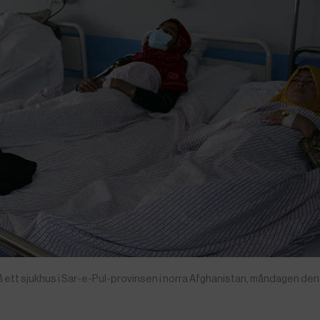
på ett sjukhus i Sar-e-Pul-provinsen i norra Afghanistan, måndagen den 