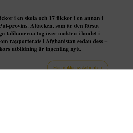
ickor i en skola och 17 flickor i en annan i
Pul-provins. Attacken, som är den första
a talibanerna tog över makten i landet i
 som rapporterats i Afghanistan sedan dess –
kors utbildning är ingenting nytt.
Fler artiklar av skribenten
s grannland Iran – som skakats av stora protester
ld och godtyckliga fängslanden – har
flera
terats sedan i november i fjol.
FN:s kontor för
dessa och menar att det ytterligare bekräftar och