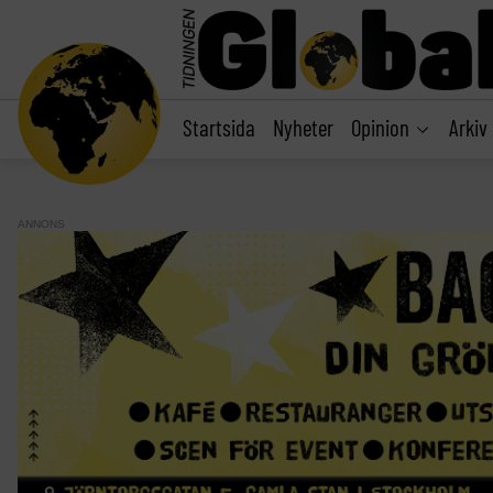
main
content
Startsida
Nyheter
Opinion
Arkiv
ANNONS