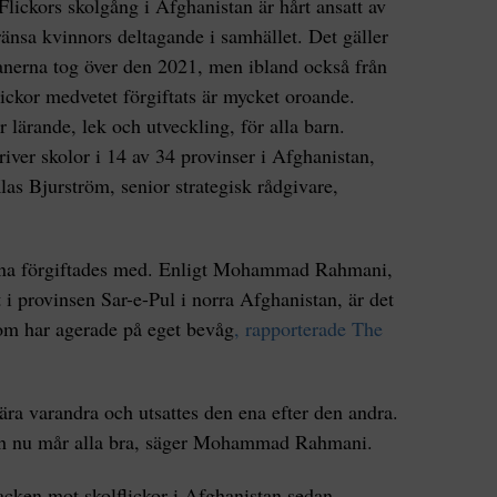
 Flickors skolgång i Afghanistan är hårt ansatt av
ränsa kvinnors deltagande i samhället. Det gäller
banerna tog över den 2021, men ibland också från
lickor medvetet förgiftats är mycket oroande.
r lärande, lek och utveckling, för alla barn.
ver skolor i 14 av 34 provinser i Afghanistan,
Klas Bjurström, senior strategisk rådgivare,
rna förgiftades med. Enligt Mohammad Rahmani,
 i provinsen Sar-e-Pul i norra Afghanistan, är det
som har agerade på eget bevåg
, rapporterade The
ra varandra och utsattes den ena efter den andra.
 och nu mår alla bra, säger Mohammad Rahmani.
tacken mot skolflickor i Afghanistan sedan