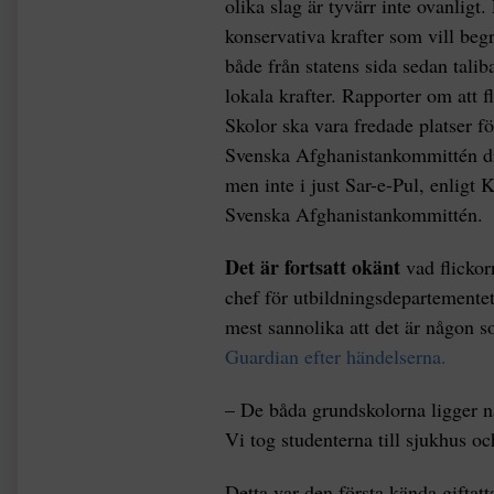
olika slag är tyvärr inte ovanligt.
konservativa krafter som vill beg
både från statens sida sedan tali
lokala krafter. Rapporter om att f
Skolor ska vara fredade platser fö
Svenska Afghanistankommittén dri
men inte i just Sar-e-Pul, enligt 
Svenska Afghanistankommittén.
Det är fortsatt okänt
vad flicko
chef för utbildningsdepartementet
mest sannolika att det är någon 
Guardian efter händelserna.
– De båda grundskolorna ligger nä
Vi tog studenterna till sjukhus
Detta var den första kända giftat