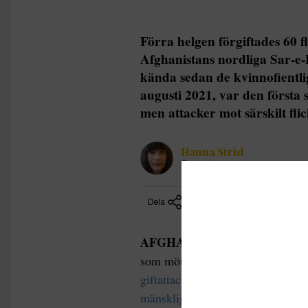
Förra helgen förgiftades 60 fl
Afghanistans nordliga Sar-e-
kända sedan de kvinnofientlig
augusti 2021, var den första
men attacker mot särskilt flic
Hanna Strid
Reporter
Dela
AFGHANISTAN |
I Afghanistan
som mötts av urskillningslöst vå
giftattacker mot skolflickor
rappor
mänskliga rättigheter
har fördömt 