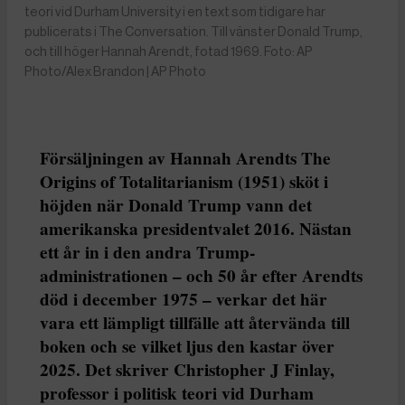
teori vid Durham University i en text som tidigare har
publicerats i The Conversation. Till vänster Donald Trump,
och till höger Hannah Arendt, fotad 1969. Foto: AP
Photo/Alex Brandon | AP Photo
Försäljningen av Hannah Arendts The
Origins of Totalitarianism (1951) sköt i
höjden när Donald Trump vann det
amerikanska presidentvalet 2016. Nästan
ett år in i den andra Trump-
administrationen – och 50 år efter Arendts
död i december 1975 – verkar det här
vara ett lämpligt tillfälle att återvända till
boken och se vilket ljus den kastar över
2025. Det skriver Christopher J Finlay,
professor i politisk teori vid Durham