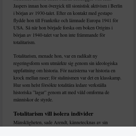
Jaspers innan hon övergick till sionistisk aktivism i Berlin
i början av 1930-talet. Efter en kontakt med gestapo
flydde hon till Frankrike och lämnade Europa 1941 för
USA. Så när hon började forska om boken Origins i
början av 1940-talet var hon inte främmande för
totalitarism.
Totalitarism, menade hon, var en radikalt ny
regeringsform som utmärkte sig genom sin ideologiska
uppfattning om historia. För nazisterna var historia en
krock mellan raser; för stalinismen var det en klasskamp.
Hur som helst försökte totalitära ledare verkställa
historiska ”lagar” genom att med våld omforma de
människor de styrde.
Totalitarism vill isolera individer
Mänskligheten, sade Arendt, kännetecknas av sin
oändliga variation – ingen person kan någonsin helt