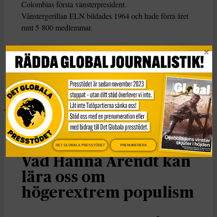
Colombias första vänsterpresident.
Vänstergerillan ELN bildades 1964 och hade förra året
runt 5 800 medlemmar.
KATEGORI
Nyheter
Essä
DET GLOBALA PRESSTÖDET
PRENUMERERA
Vad Hanna Arendt kan
lära oss om
högerextrem populism