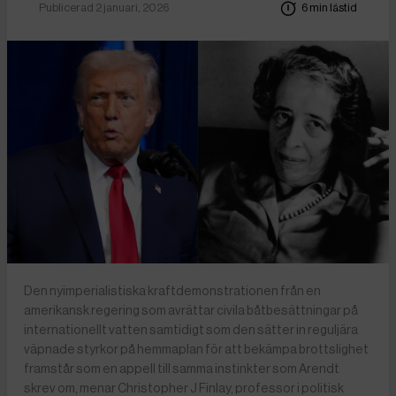
Publicerad 2 januari, 2026
6 min lästid
Den nyimperialistiska kraftdemonstrationen från en
amerikansk regering som avrättar civila båtbesättningar på
internationellt vatten samtidigt som den sätter in reguljära
väpnade styrkor på hemmaplan för att bekämpa brottslighet
framstår som en appell till samma instinkter som Arendt
skrev om, menar Christopher J Finlay, professor i politisk