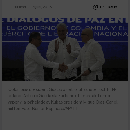
Publicerad 13 juni, 2023
1 min lästid
Colombias president Gustavo Petro, till vänster, och ELN-
ledaren Antonio García skakar hand efter avtalet om en
vapenvila, påhejade av Kubas president Miguel Díaz-Canel, i
mitten. Foto: Ramon Espinosa/AP/TT