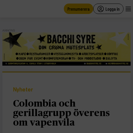
main
content
Prenumerera
Logga in
ANNONS
Nyheter
Colombia och
gerillagrupp överens
om vapenvila