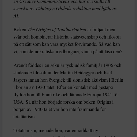
en Creative Commons-licens och har översatts till
svenska av Tidningen Globals redaktion med hjälp av
AI
.
Boken
The Origins of Totalitarianism
är briljant men
svår och kombinerar historia, statsvetenskap och filosofi
på ett sätt som kan vara mycket förvirrande. Så vad kan
vi, som demokratiska medborgare, vinna på att läsa den?
Arendt föddes i en sekulär tyskjudisk familj år 1906 och
studerade filosofi under Martin Heidegger och Karl
Jaspers innan hon övergick till sionistisk aktivism i Berlin
i början av 1930-talet. Efter en kontakt med gestapo
flydde hon till Frankrike och lämnade Europa 1941 för
USA. Så när hon började forska om boken Origins i
början av 1940-talet var hon inte främmande för
totalitarism.
Totalitarism, menade hon, var en radikalt ny