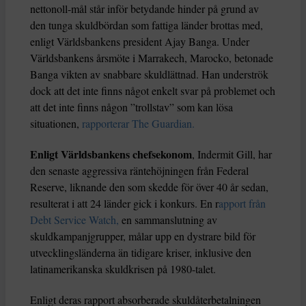
nettonoll-mål står inför betydande hinder på grund av
den tunga skuldbördan som fattiga länder brottas med,
enligt Världsbankens president Ajay Banga. Under
Världsbankens årsmöte i Marrakech, Marocko, betonade
Banga vikten av snabbare skuldlättnad. Han underströk
dock att det inte finns något enkelt svar på problemet och
att det inte finns någon ”trollstav” som kan lösa
situationen,
rapporterar The Guardian.
Enligt Världsbankens chefsekonom
, Indermit Gill, har
den senaste aggressiva räntehöjningen från Federal
Reserve, liknande den som skedde för över 40 år sedan,
resulterat i att 24 länder gick i konkurs. En r
apport från
Debt Service Watch,
en sammanslutning av
skuldkampanjgrupper, målar upp en dystrare bild för
utvecklingsländerna än tidigare kriser, inklusive den
latinamerikanska skuldkrisen på 1980-talet.
Enligt deras rapport absorberade skuldåterbetalningen