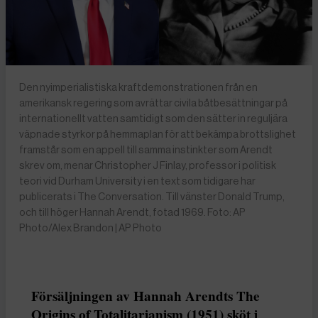
Den nyimperialistiska kraftdemonstrationen från en
amerikansk regering som avrättar civila båtbesättningar på
internationellt vatten samtidigt som den sätter in reguljära
väpnade styrkor på hemmaplan för att bekämpa brottslighet
framstår som en appell till samma instinkter som Arendt
skrev om, menar Christopher J Finlay, professor i politisk
teori vid Durham University i en text som tidigare har
publicerats i The Conversation. Till vänster Donald Trump,
och till höger Hannah Arendt, fotad 1969. Foto: AP
Photo/Alex Brandon | AP Photo
Försäljningen av Hannah Arendts The
Origins of Totalitarianism (1951) sköt i