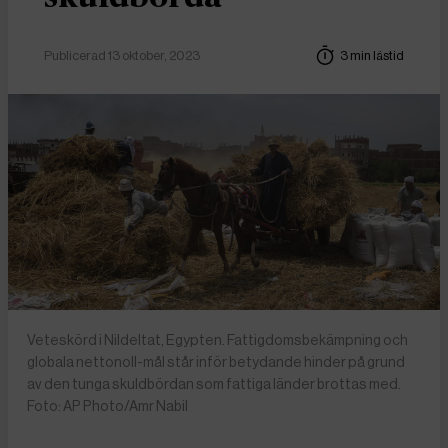
Publicerad 13 oktober, 2023
3 min lästid
Veteskörd i Nildeltat, Egypten. Fattigdomsbekämpning och
globala nettonoll-mål står inför betydande hinder på grund
av den tunga skuldbördan som fattiga länder brottas med.
Foto: AP Photo/Amr Nabil