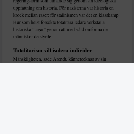
regeringsform som utmärkte sig genom sin ideologiska
uppfattning om historia. För nazisterna var historia en
krock mellan raser; för stalinismen var det en klasskamp.
Hur som helst försökte totalitära ledare verkställa
historiska ”lagar” genom att med våld omforma de
människor de styrde.
Totalitarism vill isolera individer
Mänskligheten, sade Arendt, kännetecknas av sin
oändliga variation – ingen person kan någonsin helt
ersätta en annan. Totalitarism syftade till att förstöra
detta. Den isolerade individer, upplöste de band genom
vilka de förenar och stärker varandra, och försökte
utplåna den mänskliga personligheten.
Koncentrationslägrens totala dominans gjorde det genom
att reducera varje fånge till ”en bunt reaktioner som kan
likvideras och ersättas” innan de dödas. Med alla i
slutändan utsatta för detta hot, gjorde totalitarismen den