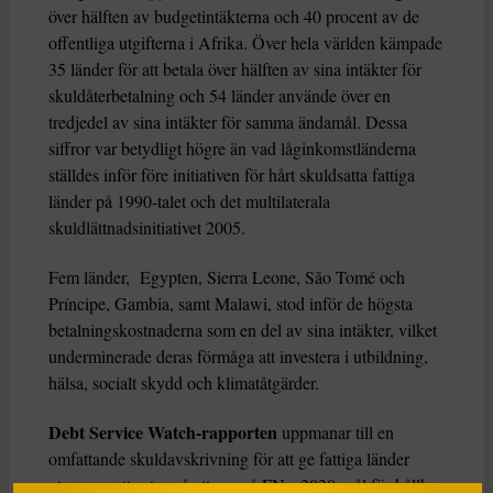
över hälften av budgetintäkterna och 40 procent av de
offentliga utgifterna i Afrika. Över hela världen kämpade
35 länder för att betala över hälften av sina intäkter för
skuldåterbetalning och 54 länder använde över en
tredjedel av sina intäkter för samma ändamål. Dessa
siffror var betydligt högre än vad låginkomstländerna
ställdes inför före initiativen för hårt skuldsatta fattiga
länder på 1990-talet och det multilaterala
skuldlättnadsinitiativet 2005.
Fem länder, Egypten, Sierra Leone, São Tomé och
Príncipe, Gambia, samt Malawi, stod inför de högsta
betalningskostnaderna som en del av sina intäkter, vilket
underminerade deras förmåga att investera i utbildning,
hälsa, socialt skydd och klimatåtgärder.
Debt Service Watch-rapporten
uppmanar till en
omfattande skuldavskrivning för att ge fattiga länder
utrymme att satsa på att uppnå FN:s 2030-mål för hållbar