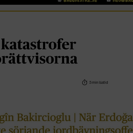
 katastrofer
orättvisorna
3 min lästid