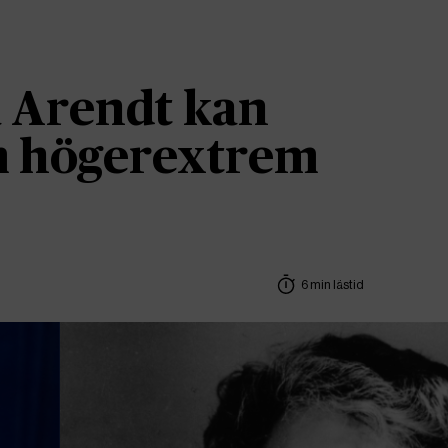
 Arendt kan
om högerextrem
6 min lästid