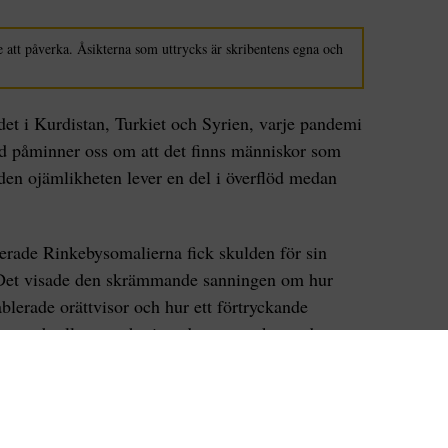
 att påverka. Åsikterna som uttrycks är skribentens egna och
et i Kurdistan, Turkiet och Syrien, varje pandemi
and påminner oss om att det finns människor som
den ojämlikheten lever en del i överflöd medan
serade Rinkebysomalierna fick skulden för sin
 Det visade den skrämmande sanningen om hur
ablerade orättvisor och hur ett förtryckande
r ner brallorna och visar de systemskapande
rkiet. Det yttrar sig vid varje naturkatastrof och
regeringsinsatsen efter jordbävningen i min pappas