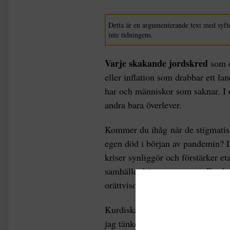
Detta är en argumenterande text med syfte
inte tidningens.
Varje skakande jordskred
som d
eller inflation som drabbar ett l
har och människor som saknar. I 
andra bara överlever.
Kommer du ihåg
när de stigmati
egen död i början av pandemin?
kriser synliggör och förstärker et
samhället hänger samman. De dra
orättvisornas fula arsle.
Kurdiska liv spelar ingen roll i Tu
jag tänker tillbaka på den svaga 