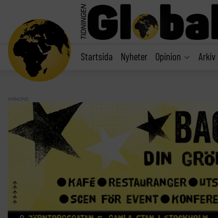
main
content
Startsida
Nyheter
Opinion
Arkiv
ANNONS