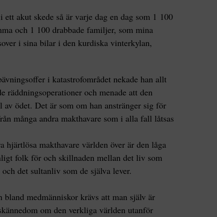
 i ett akut skede så är varje dag en dag som 1 100
omma och 1 100 drabbade familjer, som mina
over i sina bilar i den kurdiska vinterkylan,
ävningsoffer i katastrofområdet nekade han allt
de räddningsoperationer och menade att den
l av ödet. Det är som om han anstränger sig för
 från många andra makthavare som i alla fall låtsas
hjärtlösa makthavare världen över är den låga
nligt folk för och skillnaden mellan det liv som
och det sultanliv som de själva lever.
h bland medmänniskor krävs att man själv är
skännedom om den verkliga världen utanför