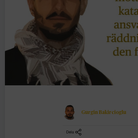
Gurgin Bakircioglu
Dela