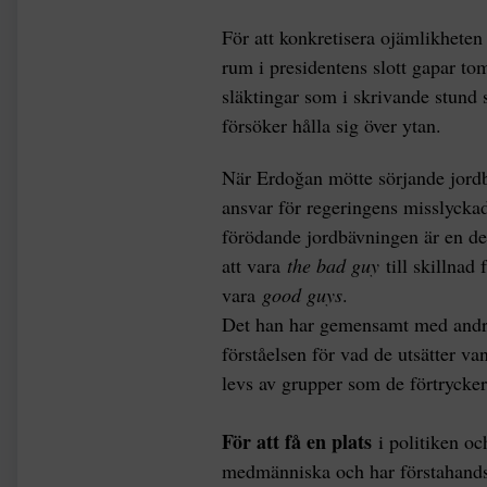
För att konkretisera ojämlikheten
rum i presidentens slott gapar t
släktingar som i skrivande stund s
försöker hålla sig över ytan.
När Erdoğan mötte sörjande jordb
ansvar för regeringens misslycka
förödande jordbävningen är en de
att vara
the bad guy
till skillnad
vara
good guys
.
Det han har gemensamt med andra 
förståelsen för vad de utsätter va
levs av grupper som de förtrycker 
För att få en plats
i politiken oc
medmänniska och har förstahand