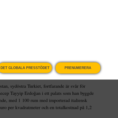
tt etablera containerstäder, fram till dess hade
iga nylontält som skydd, som orsakade bränder som
de 160 människor.
tisdag för gubbregeringen i Ankara och något alla
Wan uteblev, och med historiskt facit i handen är
flera kurdiska städer, som redan var gravt
DET GLOBALA PRESSTÖDET
PRENUMERERA
tan, sydöstra Turkiet, fortfarande är svår för
ecep Tayyip Erdoğan i ett palats som han byggde
erande, med 1 100 rum med importerad italiensk
euro per kvadratmeter och en totalkostnad på 1,2