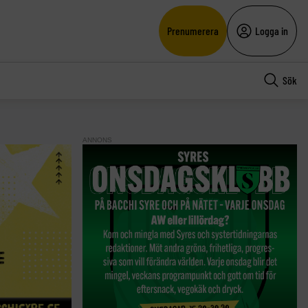
Prenumerera
Logga in
Sök
ANNONS