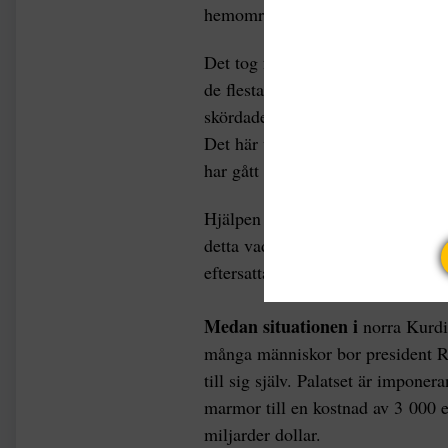
hemområde Wan år 2011.
Det tog fyra månader för regimen a
de flesta offer satt upp egna dål
skördade totalt 12 liv och skada
Det här var förmodligen bara en 
har gått vidare ifrån.
Hjälpen och återuppbyggnaden av 
detta vad vi har att vänta nu när 
eftersatta, ser ut som stridszoner.
Medan situationen i
norra Kurdis
många människor bor president R
till sig själv. Palatset är impon
marmor till en kostnad av 3 000 
miljarder dollar.