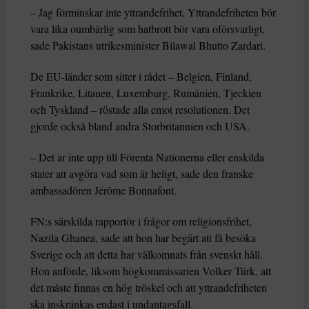
– Jag förminskar inte yttrandefrihet. Yttrandefriheten bör
vara lika oumbärlig som hatbrott bör vara oförsvarligt,
sade Pakistans utrikesminister Bilawal Bhutto Zardari.
De EU-länder som sitter i rådet – Belgien, Finland,
Frankrike, Litauen, Luxemburg, Rumänien, Tjeckien
och Tyskland – röstade alla emot resolutionen. Det
gjorde också bland andra Storbritannien och USA.
– Det är inte upp till Förenta Nationerna eller enskilda
stater att avgöra vad som är heligt, sade den franske
ambassadören Jérôme Bonnafont.
FN:s särskilda rapportör i frågor om religionsfrihet,
Nazila Ghanea, sade att hon har begärt att få besöka
Sverige och att detta har välkomnats från svenskt håll.
Hon anförde, liksom högkommissarien Volker Türk, att
det måste finnas en hög tröskel och att yttrandefriheten
ska inskränkas endast i undantagsfall.