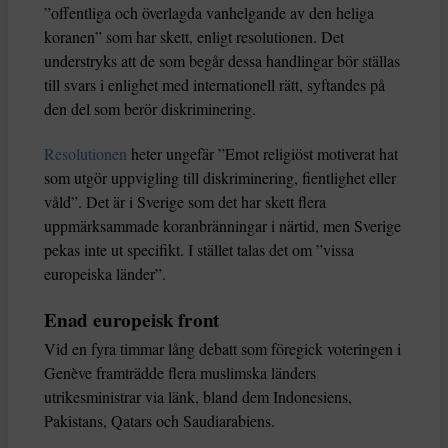
”offentliga och överlagda vanhelgande av den heliga
koranen” som har skett, enligt resolutionen. Det
understryks att de som begår dessa handlingar bör ställas
till svars i enlighet med internationell rätt, syftandes på
den del som berör diskriminering.
Resolutionen
heter ungefär ”Emot religiöst motiverat hat
som utgör uppvigling till diskriminering, fientlighet eller
våld”. Det är i Sverige som det har skett flera
uppmärksammade koranbränningar i närtid, men Sverige
pekas inte ut specifikt. I stället talas det om ”vissa
europeiska länder”.
Enad europeisk front
Vid en fyra timmar lång debatt som föregick voteringen i
Genève framträdde flera muslimska länders
utrikesministrar via länk, bland dem Indonesiens,
Pakistans, Qatars och Saudiarabiens.