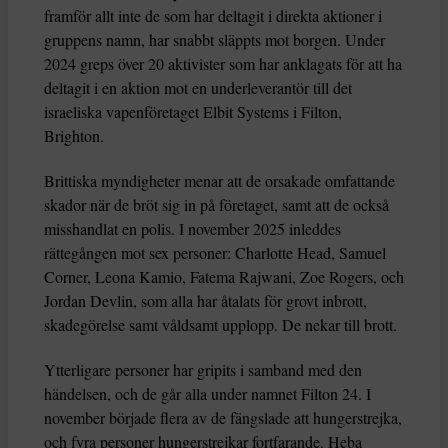
framför allt inte de som har deltagit i direkta aktioner i
gruppens namn, har snabbt släppts mot borgen. Under
2024 greps över 20 aktivister som har anklagats för att ha
deltagit i en aktion mot en underleverantör till det
israeliska vapenföretaget Elbit Systems i Filton,
Brighton.
Brittiska myndigheter menar att de orsakade omfattande
skador när de bröt sig in på företaget, samt att de också
misshandlat en polis. I november 2025 inleddes
rättegången mot sex personer: Charlotte Head, Samuel
Corner, Leona Kamio, Fatema Rajwani, Zoe Rogers, och
Jordan Devlin, som alla har åtalats för grovt inbrott,
skadegörelse samt våldsamt upplopp. De nekar till brott.
Ytterligare personer har gripits i samband med den
händelsen, och de går alla under namnet Filton 24. I
november började flera av de fängslade att hungerstrejka,
och fyra personer hungerstrejkar fortfarande. Heba