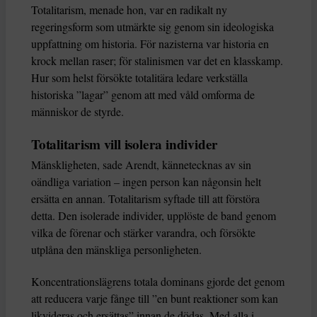
Totalitarism, menade hon, var en radikalt ny
regeringsform som utmärkte sig genom sin ideologiska
uppfattning om historia. För nazisterna var historia en
krock mellan raser; för stalinismen var det en klasskamp.
Hur som helst försökte totalitära ledare verkställa
historiska ”lagar” genom att med våld omforma de
människor de styrde.
Totalitarism vill isolera individer
Mänskligheten, sade Arendt, kännetecknas av sin
oändliga variation – ingen person kan någonsin helt
ersätta en annan. Totalitarism syftade till att förstöra
detta. Den isolerade individer, upplöste de band genom
vilka de förenar och stärker varandra, och försökte
utplåna den mänskliga personligheten.
Koncentrationslägrens totala dominans gjorde det genom
att reducera varje fånge till ”en bunt reaktioner som kan
likvideras och ersättas” innan de dödas. Med alla i