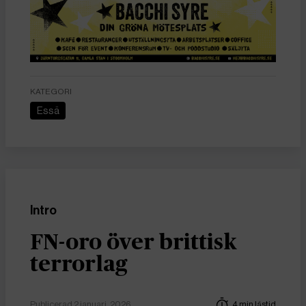
KATEGORI
Essä
Intro
FN-oro över brittisk
terrorlag
Publicerad 2 januari, 2026
4 min lästid