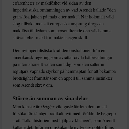
erfarenheter av maktlöshet vid sidan av den
imperialistiska omfamningen av vad Arendt kallade ”den
gränslösa jakten på makt efter makt”. När kolonialt våld
slog tillbaka mot sitt europeiska ursprung drogs de
maktlösa till ledare som personifierade den våldsamma
strävan efter makt för maktens egen skull.
Den nyimperialistiska kraftdemonstrationen från en
amerikansk regering som avrättar civila båtbesättningar
på internationellt vatten samtidigt som den sätter in
reguljära väpnade styrkor på hemmaplan för att bekämpa
brottslighet framstår som en appell till samma instinkter
som Arendt skrev om.
Större än summan av sina delar
Men kanske är
Origins
viktigaste lärdom den om att
försöka förstå något radikalt nytt med föråldrade begrepp
– att ”tolka historien med hjälp av klichéer”, som Arendt
kallade det. Inför en omskakande ny typ av politik finns