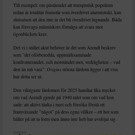
Till exempel: om påståendet att trumpistisk populism
redan är totalitär framstår som överdrivet alarmistiskt, kan
slutsatsen att den inte är det bli överdrivet lugnande. Båda
kan försvaga människors förmåga att svara mot
ögonblickets krav.
Det vi i stället akut behöver är det som Arendt beskrev
som ”det oförberedda, uppmärksammade
konfronterandet, och motståndet mot, verkligheten – vad
den än må vara”.
Origins
största lärdom ligger i att visa
hur detta ser ut.
Den viktigaste lärdomen för 2025 handlar lika mycket
om vad Arendt gjorde på 1940-talet som om vad hon
sade: att aktivt tänka i nuet och försöka förstå ett
framväxande ”något” på dess egna villkor – ett hot som
håller på att ta form men ännu inte helt har avslöjat sig.
ANNONS