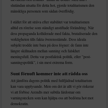
slutändan utsatta för detta hot, gjorde totalitarismen den
mänskliga personen som sådan överflödig.
I stället för att sträva efter stabilitet var totalitarismen
alltid en rörelse som ständigt anstiftade förändring. När
dess propaganda kolliderade med fakta, brutaliserade den
verkligheten tills fakta överensstämde. Dess ideala
subjekt trodde inte bara på dess lögner: de fann inte
längre skillnaden mellan sanning och falskhet
meningsfull. Detta var postfaktisk politik, eller ”post-
sanningspolitik”, i sin mest extrema form.
Sunt förnuft kommer inte att rädda oss
Att jämföra dagens politik med fullfjädrad totalitarism
kan vara upplysande. Men om det är allt vi gör riskerar
vi att förbise Arendts mer subtila lärdomar om
varningstecken som kan hjälpa oss att bedöma hot mot
demokratin.