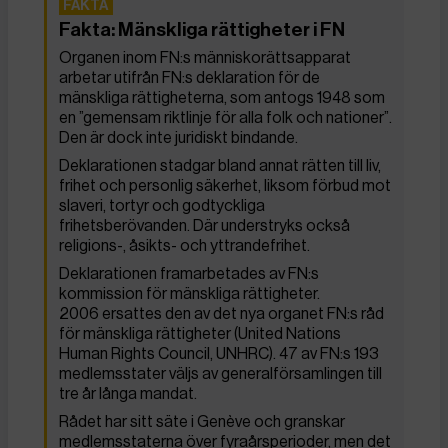
Fakta: Mänskliga rättigheter i FN
Organen inom FN:s människorättsapparat
arbetar utifrån FN:s deklaration för de
mänskliga rättigheterna, som antogs 1948 som
en ”gemensam riktlinje för alla folk och nationer”.
Den är dock inte juridiskt bindande.
Deklarationen stadgar bland annat rätten till liv,
frihet och personlig säkerhet, liksom förbud mot
slaveri, tortyr och godtyckliga
frihetsberövanden. Där understryks också
religions-, åsikts- och yttrandefrihet.
Deklarationen framarbetades av FN:s
kommission för mänskliga rättigheter.
2006 ersattes den av det nya organet FN:s råd
för mänskliga rättigheter (United Nations
Human Rights Council, UNHRC). 47 av FN:s 193
medlemsstater väljs av generalförsamlingen till
tre år långa mandat.
Rådet har sitt säte i Genève och granskar
medlemsstaterna över fyraårsperioder, men det