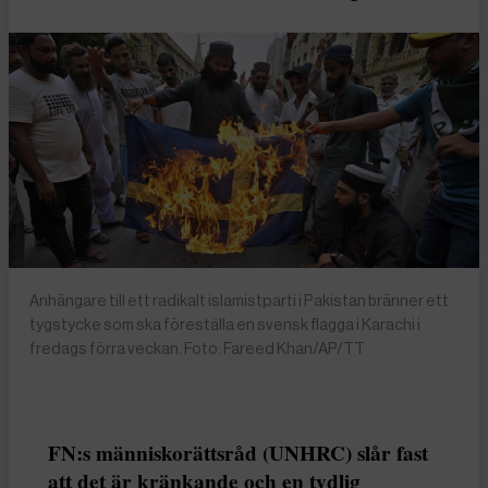
Anhängare till ett radikalt islamistparti i Pakistan bränner ett
tygstycke som ska föreställa en svensk flagga i Karachi i
fredags förra veckan. Foto: Fareed Khan/AP/TT
FN:s människorättsråd (UNHRC) slår fast
att det är kränkande och en tydlig