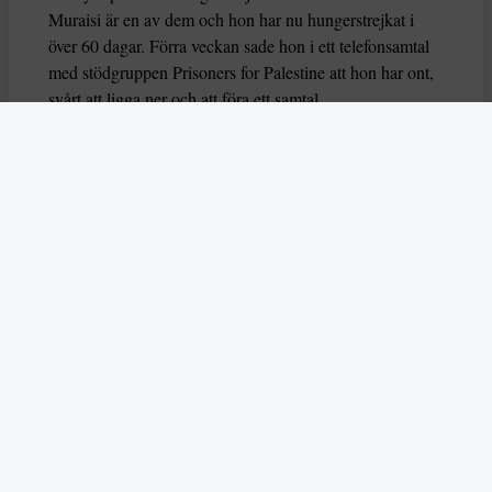
Muraisi är en av dem och hon har nu hungerstrejkat i
över 60 dagar. Förra veckan sade hon i ett telefonsamtal
med stödgruppen Prisoners for Palestine att hon har ont,
svårt att ligga ner och att föra ett samtal.
Nu varnar också flera FN-experter för att deras liv är i
fara, genom organsvikt eller hjärtarytmi riskerar de att dö
eller allvarligt skadas. Experterna uttrycker också oro
över hur deras grundläggande rättigheter har behandlas
av brittiska myndigheter.
– Dessa hungerstrejker måste förstås i ett större
sammanhang av begränsningar av propalestinsk aktivism
i Storbritannien,
säger experterna
som du kan läsa mer
om i årets första nummer.
Läs också om hur AI användes på ett aggressivt sätt
under delstatsvalet i indiska Bihar i
november.
Skribenten Vladan Lausevic lyfter att
AI å