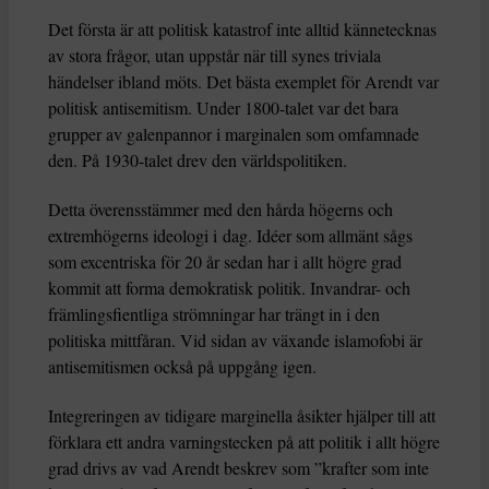
Det första är att politisk katastrof inte alltid kännetecknas
av stora frågor, utan uppstår när till synes triviala
händelser ibland möts. Det bästa exemplet för Arendt var
politisk antisemitism. Under 1800-talet var det bara
grupper av galenpannor i marginalen som omfamnade
den. På 1930-talet drev den världspolitiken.
Detta överensstämmer med den hårda högerns och
extremhögerns ideologi i dag. Idéer som allmänt sågs
som excentriska för 20 år sedan har i allt högre grad
kommit att forma demokratisk politik. Invandrar- och
främlingsfientliga strömningar har trängt in i den
politiska mittfåran. Vid sidan av växande islamofobi är
antisemitismen också på uppgång igen.
Integreringen av tidigare marginella åsikter hjälper till att
förklara ett andra varningstecken på att politik i allt högre
grad drivs av vad Arendt beskrev som ”krafter som inte