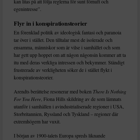
kan litas på att följa reglerna för sunt förnuft och
egenintresse”.
Flyr in i konspirationsteorier
En förenklad politik av ideologisk fantasi och paranoia
tar över i stället. Den tilltalar mest de isolerade och
ensamma, människor som är vilse i samhället och som
har gett upp hoppet om att någon någonsin kommer att ta
itu med deras verkliga intressen och bekymmer. Ständigt
frustrerade av verkligheten söker de i stället flykt i
konspirationsteorier.
Arendts berättelse resonerar med boken
There Is Nothing
For You Here
, Fiona Hills skildring av de som lämnats
utanför i samhällen i avindustrialiserade regioner i USA,
Storbritannien, Ryssland och Tyskland – regioner där
extremhögern har vuxit.
I början av 1900-talets Europa spreds liknande