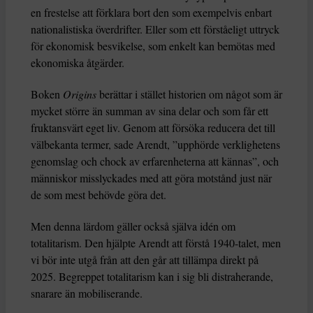
en frestelse att förklara bort den som exempelvis enbart
nationalistiska överdrifter. Eller som ett förståeligt uttryck
för ekonomisk besvikelse, som enkelt kan bemötas med
ekonomiska åtgärder.
Boken
Origins
berättar i stället historien om något som är
mycket större än summan av sina delar och som får ett
fruktansvärt eget liv. Genom att försöka reducera det till
välbekanta termer, sade Arendt, ”upphörde verklighetens
genomslag och chock av erfarenheterna att kännas”, och
människor misslyckades med att göra motstånd just när
de som mest behövde göra det.
Men denna lärdom gäller också själva idén om
totalitarism. Den hjälpte Arendt att förstå 1940-talet, men
vi bör inte utgå från att den går att tillämpa direkt på
2025. Begreppet totalitarism kan i sig bli distraherande,
snarare än mobiliserande.