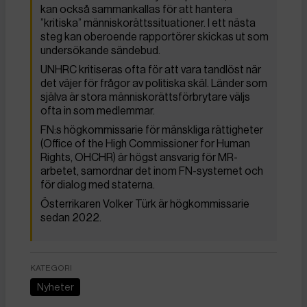
kan också sammankallas för att hantera
”kritiska” människorättssituationer. I ett nästa
steg kan oberoende rapportörer skickas ut som
undersökande sändebud.
UNHRC kritiseras ofta för att vara tandlöst när
det väjer för frågor av politiska skäl. Länder som
själva är stora människorättsförbrytare väljs
ofta in som medlemmar.
FN:s högkommissarie för mänskliga rättigheter
(Office of the High Commissioner for Human
Rights, OHCHR) är högst ansvarig för MR-
arbetet, samordnar det inom FN-systemet och
för dialog med staterna.
Österrikaren Volker Türk är högkommissarie
sedan 2022.
KATEGORI
Nyheter