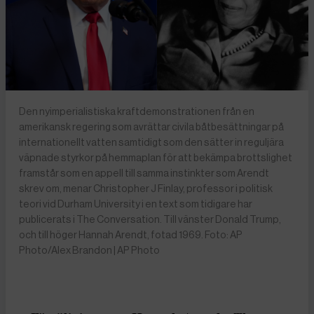
Den nyimperialistiska kraftdemonstrationen från en
amerikansk regering som avrättar civila båtbesättningar på
internationellt vatten samtidigt som den sätter in reguljära
väpnade styrkor på hemmaplan för att bekämpa brottslighet
framstår som en appell till samma instinkter som Arendt
skrev om, menar Christopher J Finlay, professor i politisk
teori vid Durham University i en text som tidigare har
publicerats i The Conversation. Till vänster Donald Trump,
och till höger Hannah Arendt, fotad 1969. Foto: AP
Photo/Alex Brandon | AP Photo