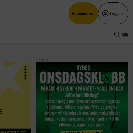
Prenumerera
Logga in
Sök
ANNONS