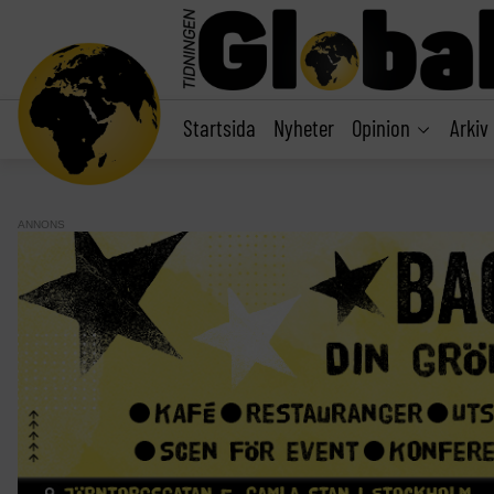
main
content
Startsida
Nyheter
Opinion
Arkiv
ANNONS