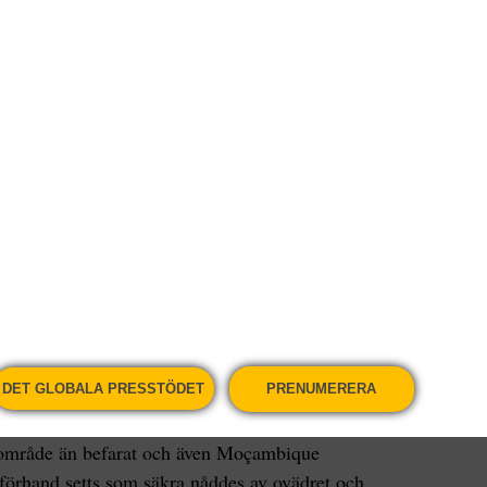
padar eller bara händer i lermassorna för att
lawi
r natten till måndagen och många fastnade inne i
gda av lera.
lyst ett nödläge i södra delen av landet men de
att hjälpen kom sent och att de själva måste
rustrerande arbete, folk dör, säger en av de
DET GLOBALA PRESSTÖDET
PRENUMERERA
re område än befarat och även Moçambique
förhand setts som säkra nåddes av ovädret och