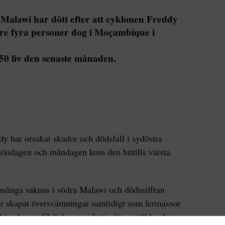
Malawi har dött efter att cyklonen Freddy
gare fyra personer dog i Moçambique i
50 liv den senaste månaden.
y har orsakat skador och dödsfall i sydöstra
 söndagen och måndagen kom den hittills värsta
 många saknas i södra Malawi och dödssiffran
ar skapat översvämningar samtidigt som lermassor
 i och runt Chilobwe, en fattig förort till landets