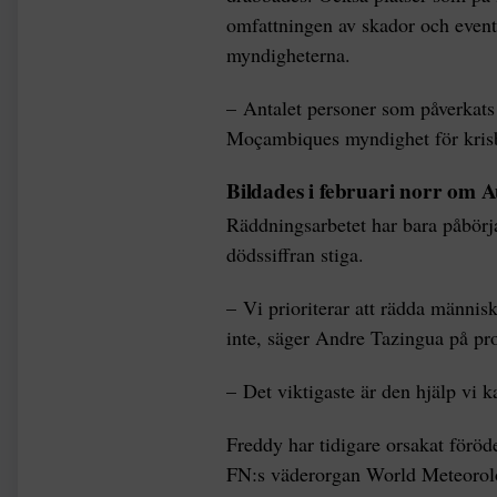
omfattningen av skador och event
myndigheterna.
– Antalet personer som påverkats
Moçambiques myndighet för kris
Bildades i februari norr om A
Räddningsarbetet har bara påbörj
dödssiffran stiga.
– Vi prioriterar att rädda människ
inte, säger Andre Tazingua på pr
– Det viktigaste är den hjälp vi ka
Freddy har tidigare orsakat förö
FN:s väderorgan World Meteorolo