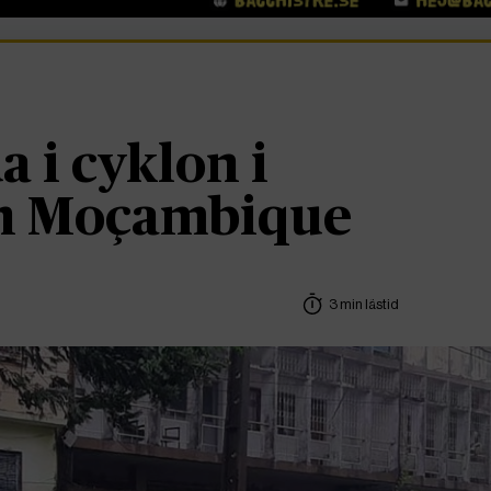
 i cyklon i
h Moçambique
3 min lästid