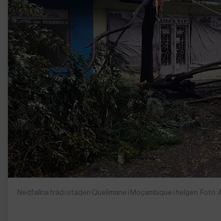
Nedfallna träd i staden Quelimane i Moçambique i helgen. Foto: