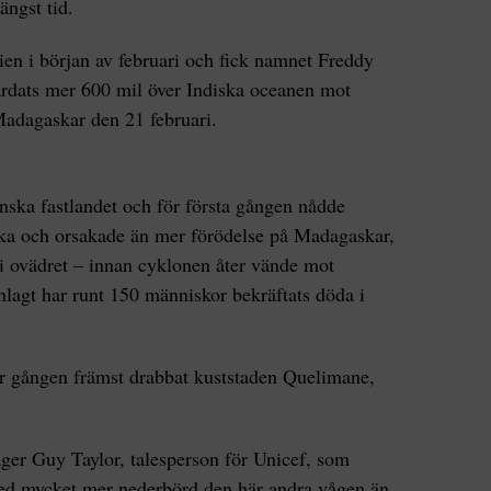
ängst tid.
ien i början av februari och fick namnet Freddy
färdats mer 600 mil över Indiska oceanen mot
Madagaskar den 21 februari.
kanska fastlandet och för första gången nådde
a och orsakade än mer förödelse på Madagaskar,
t i ovädret – innan cyklonen åter vände mot
lagt har runt 150 människor bekräftats döda i
 gången främst drabbat kuststaden Quelimane,
äger Guy Taylor, talesperson för Unicef, som
ed mycket mer nederbörd den här andra vågen än