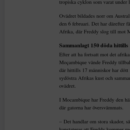
tropiska cyklon som varat under l
Ovädret bildades norr om Austral
den 6 februari. Det har därefter 
Afrika, där Freddy slog till mot 
Sammanlagt 150 döda hittills
Efter att ha fortsatt mot det afri
Moçambique vände Freddy tillbak
där hittills 17 människor har döt
sydöstra Afrikas kust och samman
ovädret.
I Mocambique har Freddy den här
där gatorna har översvämmats.
– Det handlar om stora skador, s
konstaterar att Freddy kommer m