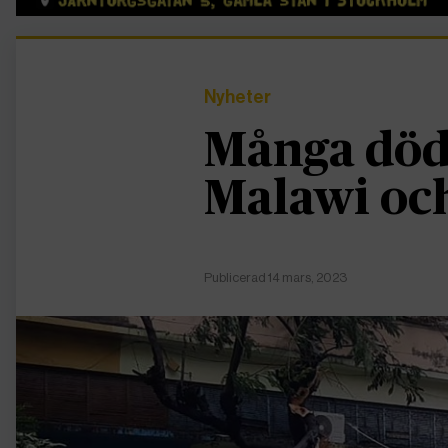
Nyheter
Många döda
Malawi oc
Publicerad 14 mars, 2023