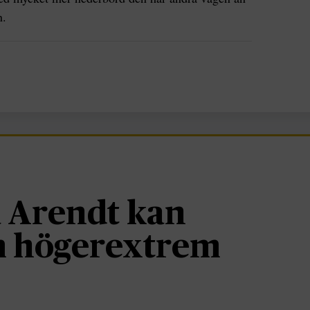
n.
 Arendt kan
om högerextrem