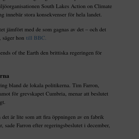
ljöorganisationen South Lakes Action on Climate
g innebär stora konsekvenser för hela landet.
slutet jämfört med de som gagnas av det – och det
n, säger hon
till BBC.
ends of the Earth den brittiska regeringen för
erna
ring bland de lokala politikerna. Tim Farron,
amot för grevskapet Cumbria, menar att beslutet
gt.
n det är lite som att fira öppningen av en fabrik
, sade Farron efter regeringsbeslutet i december,