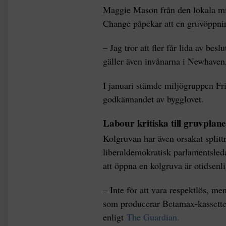
Maggie Mason från den lokala mi
Change påpekar att en gruvöppnin
– Jag tror att fler får lida av be
gäller även invånarna i Newhave
I januari stämde miljögruppen Fri
godkännandet av bygglovet.
Labour kritiska till gruvplan
Kolgruvan har även orsakat splitt
liberaldemokratisk parlamentsled
att öppna en kolgruva är otidsenli
– Inte för att vara respektlös, me
som producerar Betamax-kassetter
enligt
The Guardian.