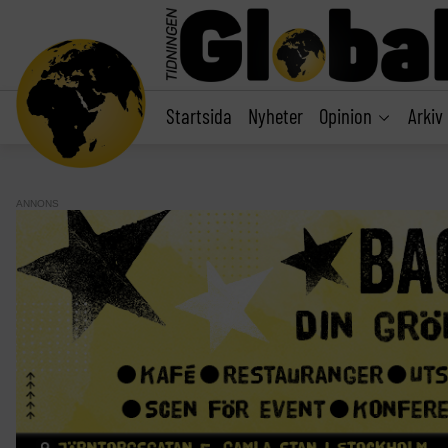
main
content
Startsida
Nyheter
Opinion
Arkiv
ANNONS