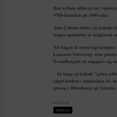
Han syftade alltså på det videosy
VHS-kassetten på 1980-talet.
Även Labour ställer sig kritiska t
stoppa öppnandet av kolgruvan o
Att frågan är minst sagt komple
Lancaster University, som genom 
få medborgare att engagera sig me
– Så länge så kallade ”gröna jobb” 
något konkret i människors liv, ko
gruvan i Whitehaven att fortsätta,
KATEGORI
Nyheter