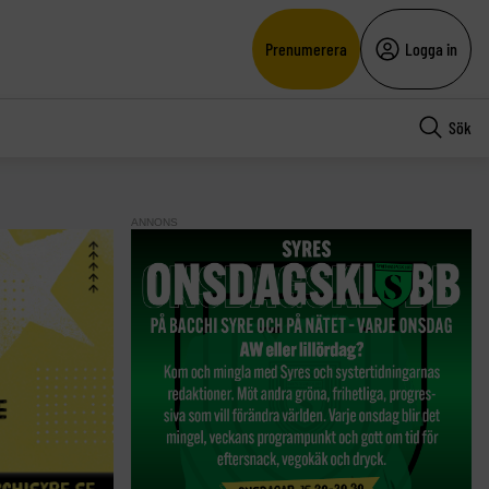
Prenumerera
Logga in
Sök
ANNONS