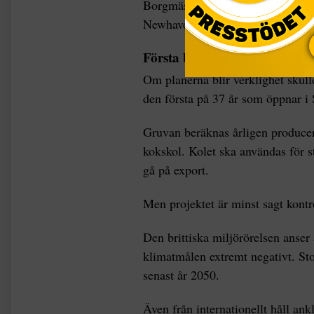
Borgmästaren anser att gruvdrift, 
Newhaven.
Första brittiska kolgruvan på
Om planerna blir verklighet skull
den första på 37 år som öppnar i 
Gruvan beräknas årligen producera
kokskol. Kolet ska användas för st
gå på export.
Men projektet är minst sagt kontro
Den brittiska miljörörelsen anse
klimatmålen extremt negativt. Stor
senast år 2050.
Även från internationellt håll ank