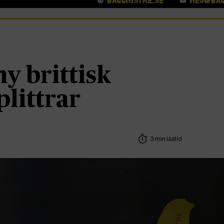
ny brittisk
plittrar
3 min lästid