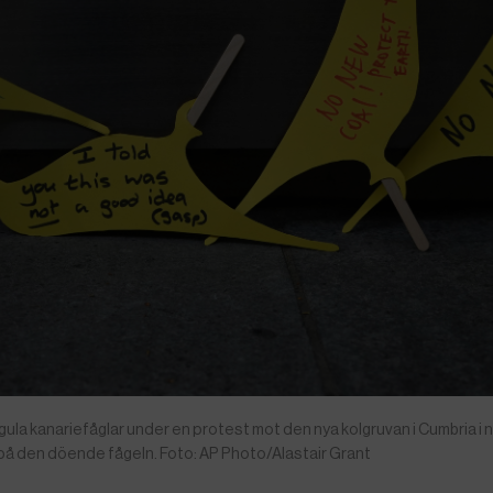
ula kanariefåglar under en protest mot den nya kolgruvan i Cumbria i 
det på den döende fågeln. Foto: AP Photo/Alastair Grant