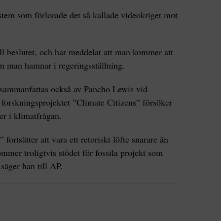
stem som förlorade det så kallade videokriget mot
ill beslutet, och har meddelat att man kommer att
m man hamnar i regeringsställning.
x sammanfattas också av Pancho Lewis vid
forskningsprojektet ”Climate Citizens” försöker
r i klimatfrågan.
fortsätter att vara ett retoriskt löfte snarare än
mmer troligtvis stödet för fossila projekt som
 säger han till AP.