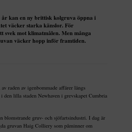
 år kan en ny brittisk kolgruva öppna i
et väcker starka känslor. För
ett svek mot klimatmålen. Men många
gruvan väcker hopp inför framtiden.
av raden av igenbommade affärer längs
 i den lilla staden Newhaven i grevskapet Cumbria
n blomstrande gruv- och sjöfartsindustri. I dag är
ngda gruvan Haig Colliery som påminner om