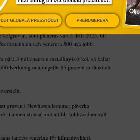
precis som rugby, är en del av kulturen i
DET GLOBALA PRESSTÖDET
PRENUMERERA
 37 år
e kolgruvan, som planeras vara i drift 2025, bli
Storbritannien och generera 500 nya jobb.
 nära 3 miljoner ton metallurgiskt kol, så kallat
åltillverkning och ungefär 85 procent är tänkt att
versiellt.
r att gruvan i Newhaven kommer påverka
britannien strävar mot att bli koldioxidneutralt
lagas landets regering för klimathyckleri.