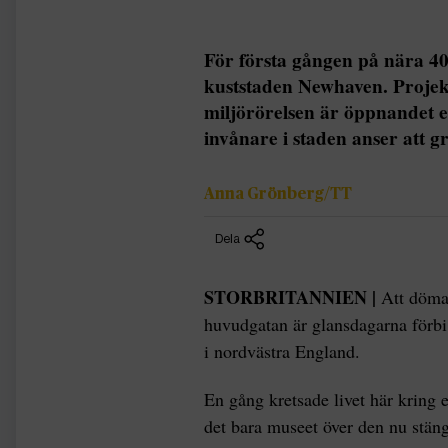
För första gången på nära 40
kuststaden Newhaven. Projekt
miljörörelsen är öppnandet 
invånare i staden anser att 
Anna Grönberg/TT
Dela
STORBRITANNIEN |
Att döma 
huvudgatan är glansdagarna förbi
i nordvästra England.
En gång kretsade livet här kring e
det bara museet över den nu stä