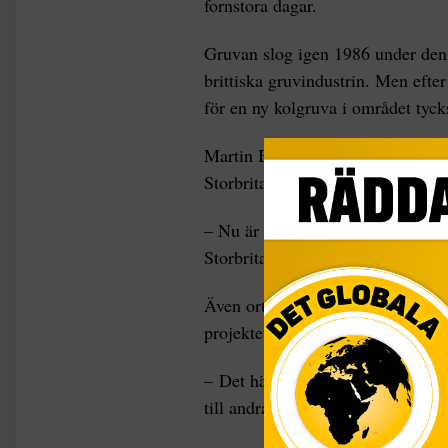
fornstora dagar.
Gruvan slog igen 1986 under den
brittiska gruvindustrin. Men efter
för en ny kolgruva i området tycks
Martin Branney, som bor i Newhav
Storbritannien.
– Nu är vi för beroende av andra l
Storbritannien är för känsligt, säg
Även ortens borgmästare Mike Star
projektet.
– Det här kommer att innebära et
till andra affärsmöjligheter, säger