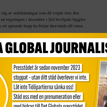
 våg av nedskärningar som då svepte över den
 att regeringen i december i fjol beviljade bygglov
 ett spirande hopp ha börjat återvända till orten.
en, tror att gruvan kan vara bra för hela
änder – det räcker med att titta på energifrågan.
er han till AP.
kie från konservativa partiet Tories stöttar
t enormt uppsving för ekonomin och tända gnistan
 han.