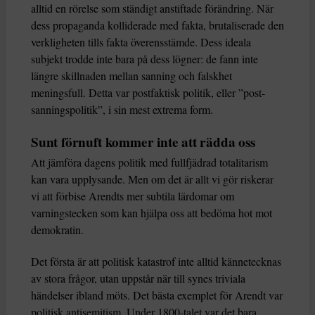
alltid en rörelse som ständigt anstiftade förändring. När
dess propaganda kolliderade med fakta, brutaliserade den
verkligheten tills fakta överensstämde. Dess ideala
subjekt trodde inte bara på dess lögner: de fann inte
längre skillnaden mellan sanning och falskhet
meningsfull. Detta var postfaktisk politik, eller ”post-
sanningspolitik”, i sin mest extrema form.
Sunt förnuft kommer inte att rädda oss
Att jämföra dagens politik med fullfjädrad totalitarism
kan vara upplysande. Men om det är allt vi gör riskerar
vi att förbise Arendts mer subtila lärdomar om
varningstecken som kan hjälpa oss att bedöma hot mot
demokratin.
Det första är att politisk katastrof inte alltid kännetecknas
av stora frågor, utan uppstår när till synes triviala
händelser ibland möts. Det bästa exemplet för Arendt var
politisk antisemitism. Under 1800-talet var det bara