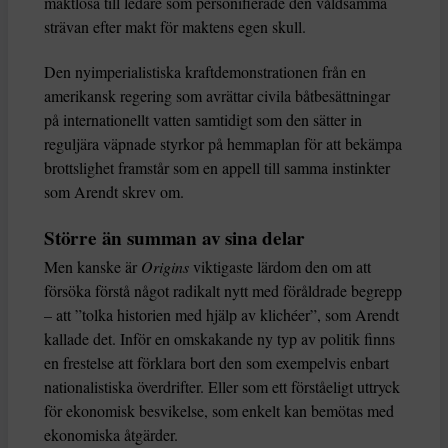
maktlösa till ledare som personifierade den våldsamma
strävan efter makt för maktens egen skull.
Den nyimperialistiska kraftdemonstrationen från en
amerikansk regering som avrättar civila båtbesättningar
på internationellt vatten samtidigt som den sätter in
reguljära väpnade styrkor på hemmaplan för att bekämpa
brottslighet framstår som en appell till samma instinkter
som Arendt skrev om.
Större än summan av sina delar
Men kanske är
Origins
viktigaste lärdom den om att
försöka förstå något radikalt nytt med föråldrade begrepp
– att ”tolka historien med hjälp av klichéer”, som Arendt
kallade det. Inför en omskakande ny typ av politik finns
en frestelse att förklara bort den som exempelvis enbart
nationalistiska överdrifter. Eller som ett förståeligt uttryck
för ekonomisk besvikelse, som enkelt kan bemötas med
ekonomiska åtgärder.