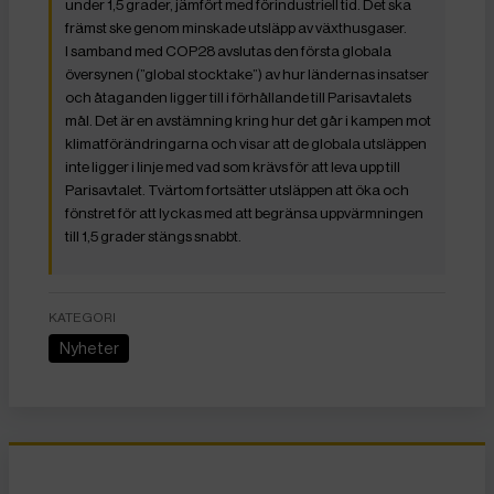
under 1,5 grader, jämfört med förindustriell tid. Det ska
främst ske genom minskade utsläpp av växthusgaser.
I samband med COP28 avslutas den första globala
översynen (”global stocktake”) av hur ländernas insatser
och åtaganden ligger till i förhållande till Parisavtalets
mål. Det är en avstämning kring hur det går i kampen mot
klimatförändringarna och visar att de globala utsläppen
inte ligger i linje med vad som krävs för att leva upp till
Parisavtalet. Tvärtom fortsätter utsläppen att öka och
fönstret för att lyckas med att begränsa uppvärmningen
till 1,5 grader stängs snabbt.
KATEGORI
Nyheter