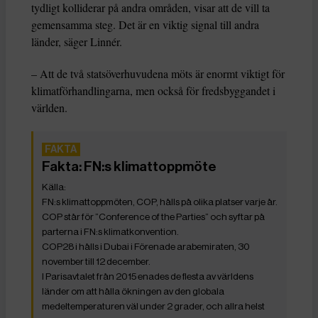
tydligt kolliderar på andra områden, visar att de vill ta
gemensamma steg. Det är en viktig signal till andra
länder, säger Linnér.
– Att de två statsöverhuvudena möts är enormt viktigt för
klimatförhandlingarna, men också för fredsbyggandet i
världen.
Fakta: FN:s klimattoppmöte
FN:s klimattoppmöten, COP, hålls på olika platser varje år.
COP står för ”Conference of the Parties” och syftar på
parterna i FN:s klimatkonvention.
COP28 i hålls i Dubai i Förenade arabemiraten, 30
november till 12 december.
I Parisavtalet från 2015 enades de flesta av världens
länder om att hålla ökningen av den globala
medeltemperaturen väl under 2 grader, och allra helst