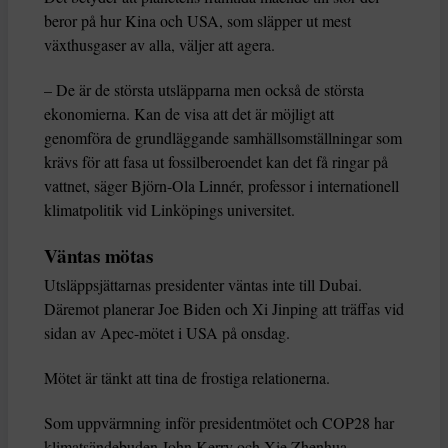
beror på hur Kina och USA, som släpper ut mest
växthusgaser av alla, väljer att agera.
– De är de största utsläpparna men också de största
ekonomierna. Kan de visa att det är möjligt att
genomföra de grundläggande samhällsomställningar som
krävs för att fasa ut fossilberoendet kan det få ringar på
vattnet, säger Björn-Ola Linnér, professor i internationell
klimatpolitik vid Linköpings universitet.
Väntas mötas
Utsläppsjättarnas presidenter väntas inte till Dubai.
Däremot planerar Joe Biden och Xi Jinping att träffas vid
sidan av Apec-mötet i USA på onsdag.
Mötet är tänkt att tina de frostiga relationerna.
Som uppvärmning inför presidentmötet och COP28 har
klimatsändebuden John Kerry och Xie Zhenhua