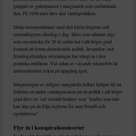
grupper av galenpannor i marginalen som omfamnade
den. På 1930-talet drev den världspolitiken.
Detta överensstämmer med den hårda högerns och
extremhögerns ideologi i dag. Idéer som allmänt sågs
som excentriska för 20 år sedan har i allt högre grad
kommit att forma demokratisk politik. Invandrar- och
främlingsfientliga strömningar har trängt in i den
politiska mittfåran. Vid sidan av växande islamofobi är
antisemitismen också på uppgång igen.
Integreringen av tidigare marginella åsikter hjälper till att
förklara ett andra varningstecken på att politik i allt högre
grad drivs av vad Arendt beskrev som ”krafter som inte
kan litas på att följa reglerna för sunt förnuft och
egenintresse”.
Flyr in i konspirationsteorier