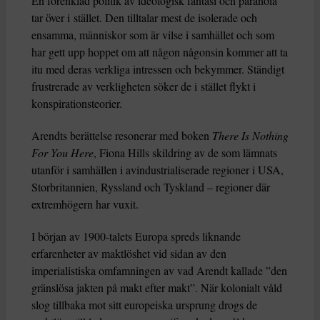
En förenklad politik av ideologisk fantasi och paranoia
tar över i stället. Den tilltalar mest de isolerade och
ensamma, människor som är vilse i samhället och som
har gett upp hoppet om att någon någonsin kommer att ta
itu med deras verkliga intressen och bekymmer. Ständigt
frustrerade av verkligheten söker de i stället flykt i
konspirationsteorier.
Arendts berättelse resonerar med boken
There Is Nothing
For You Here
, Fiona Hills skildring av de som lämnats
utanför i samhällen i avindustrialiserade regioner i USA,
Storbritannien, Ryssland och Tyskland – regioner där
extremhögern har vuxit.
I början av 1900-talets Europa spreds liknande
erfarenheter av maktlöshet vid sidan av den
imperialistiska omfamningen av vad Arendt kallade ”den
gränslösa jakten på makt efter makt”. När kolonialt våld
slog tillbaka mot sitt europeiska ursprung drogs de