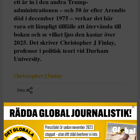
ett år in i den andra Trump-
administrationen – och 50 år efter Arendts
död i december 1975 – verkar det här
vara ett lämpligt tillfälle att återvända till
boken och se vilket ljus den kastar över
2025. Det skriver Christopher J Finlay,
professor i politisk teori vid Durham
University.
Christopher J Finlay
Dela
Den här texten har publicerats i The Conversation
under
en Creative Commons-licens och har översatts till
svenska av Tidningen Globals redaktion med hjälp av
AI
.