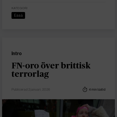
KATEGORI
Essä
Intro
FN-oro över brittisk
terrorlag
Publicerad 2 januari, 2026
4 min lästid