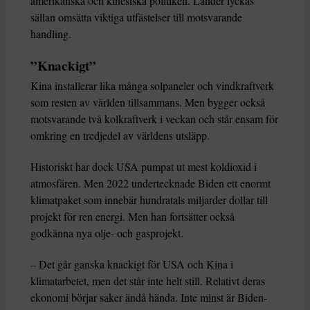
amerikanska och kinesiska politiken. Länder lyckas
sällan omsätta viktiga utfästelser till motsvarande
handling.
”Knackigt”
Kina installerar lika många solpaneler och vindkraftverk
som resten av världen tillsammans. Men bygger också
motsvarande två kolkraftverk i veckan och står ensam för
omkring en tredjedel av världens utsläpp.
Historiskt har dock USA pumpat ut mest koldioxid i
atmosfären. Men 2022 undertecknade Biden ett enormt
klimatpaket som innebär hundratals miljarder dollar till
projekt för ren energi. Men han fortsätter också
godkänna nya olje- och gasprojekt.
– Det går ganska knackigt för USA och Kina i
klimatarbetet, men det står inte helt still. Relativt deras
ekonomi börjar saker ändå hända. Inte minst är Biden-