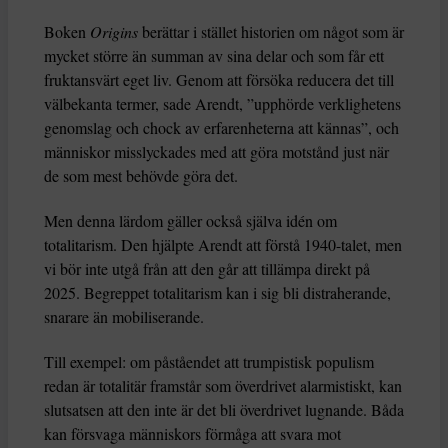
Boken
Origins
berättar i stället historien om något som är
mycket större än summan av sina delar och som får ett
fruktansvärt eget liv. Genom att försöka reducera det till
välbekanta termer, sade Arendt, ”upphörde verklighetens
genomslag och chock av erfarenheterna att kännas”, och
människor misslyckades med att göra motstånd just när
de som mest behövde göra det.
Men denna lärdom gäller också själva idén om
totalitarism. Den hjälpte Arendt att förstå 1940-talet, men
vi bör inte utgå från att den går att tillämpa direkt på
2025. Begreppet totalitarism kan i sig bli distraherande,
snarare än mobiliserande.
Till exempel: om påståendet att trumpistisk populism
redan är totalitär framstår som överdrivet alarmistiskt, kan
slutsatsen att den inte är det bli överdrivet lugnande. Båda
kan försvaga människors förmåga att svara mot