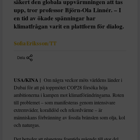
säkert den globala uppvärmningen att tas
upp, tror professor Björn-Ola Linnér. – I
en tid av ökade spänningar har
klimatfrågan varit en plattform för dialog.
Sofia Eriksson/TT
Dela
USA/KINA |
Om några veckor möts världens länder i
Dubai för att på toppmötet COP28 försöka höja
ambitionerna i kampen mot klimatförändringarna. Roten
till problemet – som manifesteras genom intensivare
extremväder, koralldöd och rekordvärme – är
människans förbränning av fossila bränslen som olja, kol
och naturgas.
Det betyder att planetens framtida mående till stor del