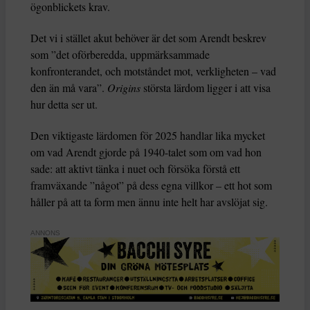
ögonblickets krav.
Det vi i stället akut behöver är det som Arendt beskrev
som ”det oförberedda, uppmärksammade
konfronterandet, och motståndet mot, verkligheten – vad
den än må vara”.
Origins
största lärdom ligger i att visa
hur detta ser ut.
Den viktigaste lärdomen för 2025 handlar lika mycket
om vad Arendt gjorde på 1940-talet som om vad hon
sade: att aktivt tänka i nuet och försöka förstå ett
framväxande ”något” på dess egna villkor – ett hot som
håller på att ta form men ännu inte helt har avslöjat sig.
ANNONS