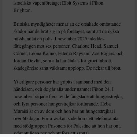
israeliska vapenföretaget Elbit Systems i Filton,
Brighton.
Brittiska myndigheter menar att de orsakade omfattande
skador när de bröt sig in på företaget, samt att de också
misshandlat en polis. I november 2025 inleddes
rättegången mot sex personer: Charlotte Head, Samuel
Corner, Leona Kamio, Fatema Rajwani, Zoe Rogers, och
Jordan Devlin, som alla har åtalats för grovt inbrott,
skadegörelse samt våldsamt upplopp. De nekar till brott.
Ytterligare personer har gripits i samband med den
händelsen, och de går alla under namnet Filton 24. I
november började flera av de fängslade att hungerstrejka,
och fyra personer hungerstrejkar fortfarande. Heba
Muraisi är en av dem och hon har nu hungerstrejkat i
över 60 dagar. Förra veckan sade hon i ett telefonsamtal
med stödgruppen Prisoners for Palestine att hon har ont,
svårt att ligga ner och att föra ett samtal.