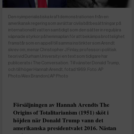
Den nyimperialistiska kraftdemonstrationen från en
amerikansk regering som avrättar civila båtbesättningar på
internationellt vatten samtidigt som den sätter in reguljära
väpnade styrkor på hemmaplan för att bekämpa brottslighet
framstår som en appell till samma instinkter som Arendt
skrev om, menar Christopher J Finlay, professor i politisk
teori vid Durham University i en text som tidigare har
publicerats i The Conversation. Till vänster Donald Trump,
och till höger Hannah Arendt, fotad 1969. Foto: AP
Photo/Alex Brandon | AP Photo
Försäljningen av Hannah Arendts The
Origins of Totalitarianism (1951) sköt i
höjden när Donald Trump vann det
amerikanska presidentvalet 2016. Nästan