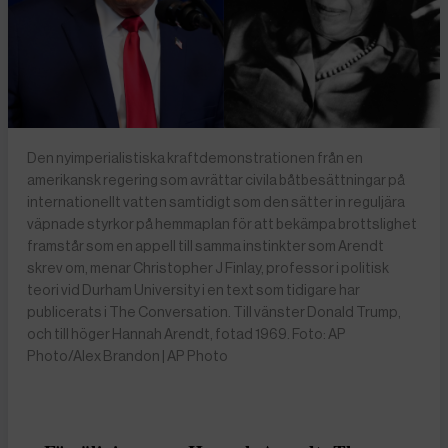
Den nyimperialistiska kraftdemonstrationen från en
amerikansk regering som avrättar civila båtbesättningar på
internationellt vatten samtidigt som den sätter in reguljära
väpnade styrkor på hemmaplan för att bekämpa brottslighet
framstår som en appell till samma instinkter som Arendt
skrev om, menar Christopher J Finlay, professor i politisk
teori vid Durham University i en text som tidigare har
publicerats i The Conversation. Till vänster Donald Trump,
och till höger Hannah Arendt, fotad 1969. Foto: AP
Photo/Alex Brandon | AP Photo