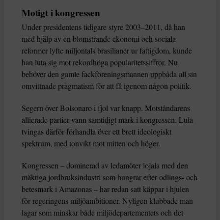
Motigt i kongressen
Under presidentens tidigare styre 2003–2011, då han
med hjälp av en blomstrande ekonomi och sociala
reformer lyfte miljontals brasilianer ur fattigdom, kunde
han luta sig mot rekordhöga popularitetssiffror. Nu
behöver den gamle fackföreningsmannen uppbåda all sin
omvittnade pragmatism för att få igenom någon politik.
Segern över Bolsonaro i fjol var knapp. Motståndarens
allierade partier vann samtidigt mark i kongressen. Lula
tvingas därför förhandla över ett brett ideologiskt
spektrum, med tonvikt mot mitten och höger.
Kongressen – dominerad av ledamöter lojala med den
mäktiga jordbruksindustri som hungrar efter odlings- och
betesmark i Amazonas – har redan satt käppar i hjulen
för regeringens miljöambitioner. Nyligen klubbade man
lagar som minskar både miljödepartementets och det