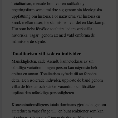
Totalitarism, menade hon, var en radikalt ny
regeringsform som utmärkte sig genom sin ideologiska
uppfattning om historia. För nazisterna var historia en
krock mellan raser; för stalinismen var det en klasskamp.
Hur som helst försökte totalitära ledare verkställa
historiska ”lagar” genom att med våld omforma de
människor de styrde.
Totalitarism vill isolera individer
Mänskligheten, sade Arendt, kännetecknas av sin
oändliga variation – ingen person kan någonsin helt
ersätta en annan. Totalitarism syftade till att förstöra
detta. Den isolerade individer, upplöste de band genom
vilka de förenar och stärker varandra, och försökte
utplåna den mänskliga personligheten.
Koncentrationslägrens totala dominans gjorde det genom
att reducera varje fånge till ”en bunt reaktioner som kan
likvideras och ersättas” innan de dödas. Med alla i