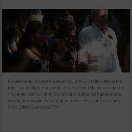
Brasiliens nuvarande president Lula da Silva tillsammans två
kvinnliga urfolksledare under en ceremoni i Manaus i augusti i
fjol, under kampanjen inför det val i oktober där han segrade
med knapp marginal mot högernationalisten Jair Bolsonaro.
Foto: Edmar Barros/AP/TT