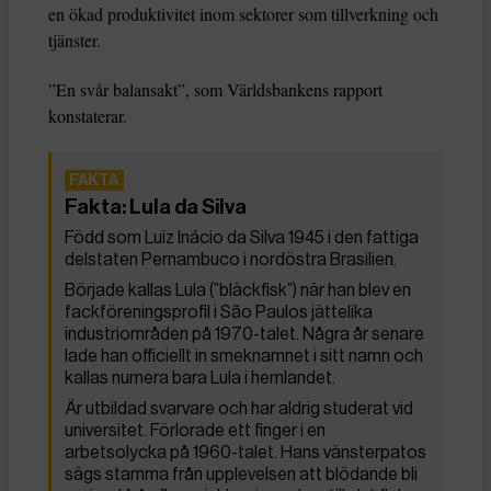
en ökad produktivitet inom sektorer som tillverkning och
tjänster.
”En svår balansakt”, som Världsbankens rapport
konstaterar.
Fakta: Lula da Silva
Född som Luiz Inácio da Silva 1945 i den fattiga
delstaten Pernambuco i nordöstra Brasilien.
Började kallas Lula (”bläckfisk”) när han blev en
fackföreningsprofil i São Paulos jättelika
industriområden på 1970-talet. Några år senare
lade han officiellt in smeknamnet i sitt namn och
kallas numera bara Lula i hemlandet.
Är utbildad svarvare och har aldrig studerat vid
universitet. Förlorade ett finger i en
arbetsolycka på 1960-talet. Hans vänsterpatos
sägs stamma från upplevelsen att blödande bli