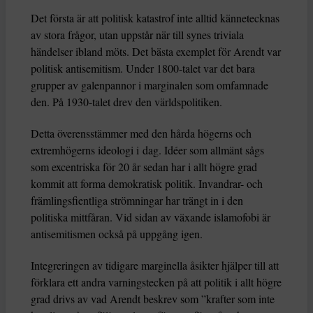
Det första är att politisk katastrof inte alltid kännetecknas
av stora frågor, utan uppstår när till synes triviala
händelser ibland möts. Det bästa exemplet för Arendt var
politisk antisemitism. Under 1800-talet var det bara
grupper av galenpannor i marginalen som omfamnade
den. På 1930-talet drev den världspolitiken.
Detta överensstämmer med den hårda högerns och
extremhögerns ideologi i dag. Idéer som allmänt sågs
som excentriska för 20 år sedan har i allt högre grad
kommit att forma demokratisk politik. Invandrar- och
främlingsfientliga strömningar har trängt in i den
politiska mittfåran. Vid sidan av växande islamofobi är
antisemitismen också på uppgång igen.
Integreringen av tidigare marginella åsikter hjälper till att
förklara ett andra varningstecken på att politik i allt högre
grad drivs av vad Arendt beskrev som ”krafter som inte