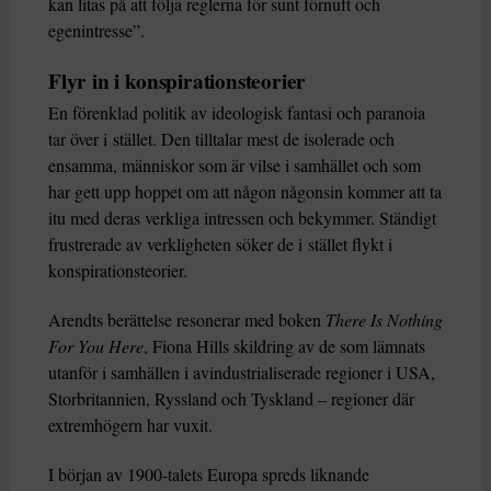
kan litas på att följa reglerna för sunt förnuft och
egenintresse”.
Flyr in i konspirationsteorier
En förenklad politik av ideologisk fantasi och paranoia
tar över i stället. Den tilltalar mest de isolerade och
ensamma, människor som är vilse i samhället och som
har gett upp hoppet om att någon någonsin kommer att ta
itu med deras verkliga intressen och bekymmer. Ständigt
frustrerade av verkligheten söker de i stället flykt i
konspirationsteorier.
Arendts berättelse resonerar med boken
There Is Nothing
For You Here
, Fiona Hills skildring av de som lämnats
utanför i samhällen i avindustrialiserade regioner i USA,
Storbritannien, Ryssland och Tyskland – regioner där
extremhögern har vuxit.
I början av 1900-talets Europa spreds liknande