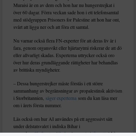
Muraisi är en av dem och hon har nu hungerstrejkat i
över 60 dagar. Förra veckan sade hon i ett telefonsamtal
med stödgruppen Prisoners for Palestine att hon har ont,
svårt att ligga ner och att föra ett samtal.
Nu varnar också flera FN-experter för att deras liv är i
fara, genom organsvikt eller hjärtarytmi riskerar de att dö
eller allvarligt skadas. Experterna uttrycker också oro
över hur deras grundläggande rättigheter har behandlas
av brittiska myndigheter.
– Dessa hungerstrejker måste förstås i ett större
sammanhang av begränsningar av propalestinsk aktivism
i Storbritannien,
säger experterna
som du kan läsa mer
om i årets första nummer.
Läs också om hur AI användes på ett aggressivt sätt
under delstatsvalet i indiska Bihar i
november.
Skribenten Vladan Lausevic lyfter att
AI å