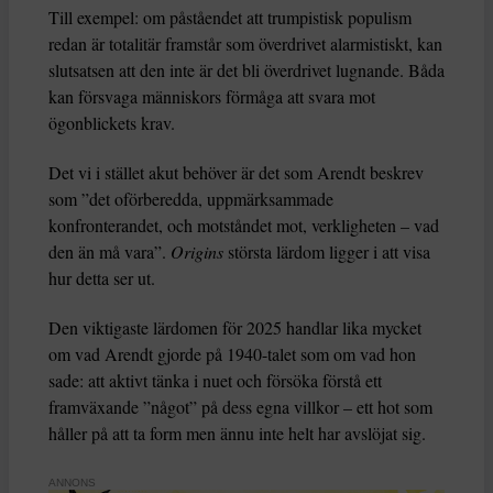
Till exempel: om påståendet att trumpistisk populism
redan är totalitär framstår som överdrivet alarmistiskt, kan
slutsatsen att den inte är det bli överdrivet lugnande. Båda
kan försvaga människors förmåga att svara mot
ögonblickets krav.
Det vi i stället akut behöver är det som Arendt beskrev
som ”det oförberedda, uppmärksammade
konfronterandet, och motståndet mot, verkligheten – vad
den än må vara”.
Origins
största lärdom ligger i att visa
hur detta ser ut.
Den viktigaste lärdomen för 2025 handlar lika mycket
om vad Arendt gjorde på 1940-talet som om vad hon
sade: att aktivt tänka i nuet och försöka förstå ett
framväxande ”något” på dess egna villkor – ett hot som
håller på att ta form men ännu inte helt har avslöjat sig.
ANNONS