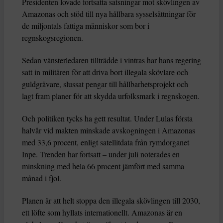
Presidenten lovade fortsatta satsningar mot skövlingen av
Amazonas och stöd till nya hållbara sysselsättningar för
de miljontals fattiga människor som bor i
regnskogsregionen.
Sedan vänsterledaren tillträdde i vintras har hans regering
satt in militären för att driva bort illegala skövlare och
guldgrävare, slussat pengar till hållbarhetsprojekt och
lagt fram planer för att skydda urfolksmark i regnskogen.
Och politiken tycks ha gett resultat. Under Lulas första
halvår vid makten minskade avskogningen i Amazonas
med 33,6 procent, enligt satellitdata från rymdorganet
Inpe. Trenden har fortsatt – under juli noterades en
minskning med hela 66 procent jämfört med samma
månad i fjol.
Planen är att helt stoppa den illegala skövlingen till 2030,
ett löfte som hyllats internationellt. Amazonas är en