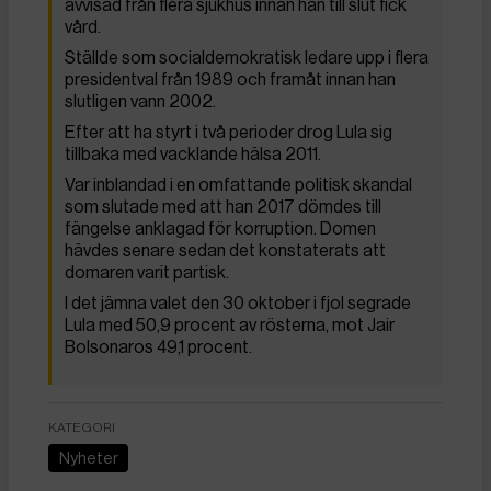
avvisad från flera sjukhus innan han till slut fick
vård.
Ställde som socialdemokratisk ledare upp i flera
presidentval från 1989 och framåt innan han
slutligen vann 2002.
Efter att ha styrt i två perioder drog Lula sig
tillbaka med vacklande hälsa 2011.
Var inblandad i en omfattande politisk skandal
som slutade med att han 2017 dömdes till
fängelse anklagad för korruption. Domen
hävdes senare sedan det konstaterats att
domaren varit partisk.
I det jämna valet den 30 oktober i fjol segrade
Lula med 50,9 procent av rösterna, mot Jair
Bolsonaros 49,1 procent.
KATEGORI
Nyheter