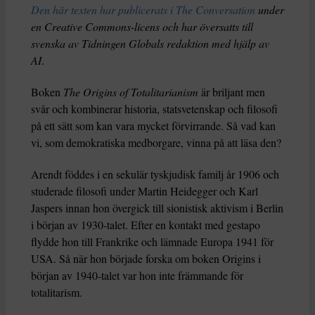
Den här texten har publicerats i The Conversation
under
en Creative Commons-licens och har översatts till
svenska av Tidningen Globals redaktion med hjälp av
AI
.
Boken
The Origins of Totalitarianism
är briljant men
svår och kombinerar historia, statsvetenskap och filosofi
på ett sätt som kan vara mycket förvirrande. Så vad kan
vi, som demokratiska medborgare, vinna på att läsa den?
Arendt föddes i en sekulär tyskjudisk familj år 1906 och
studerade filosofi under Martin Heidegger och Karl
Jaspers innan hon övergick till sionistisk aktivism i Berlin
i början av 1930-talet. Efter en kontakt med gestapo
flydde hon till Frankrike och lämnade Europa 1941 för
USA. Så när hon började forska om boken Origins i
början av 1940-talet var hon inte främmande för
totalitarism.