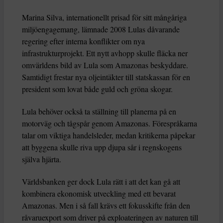
Marina Silva, internationellt prisad för sitt mångåriga
miljöengagemang, lämnade 2008 Lulas dåvarande
regering efter interna konflikter om nya
infrastrukturprojekt. Ett nytt avhopp skulle fläcka ner
omvärldens bild av Lula som Amazonas beskyddare.
Samtidigt frestar nya oljeintäkter till statskassan för en
president som lovat både guld och gröna skogar.
Lula behöver också ta ställning till planerna på en
motorväg och tågspår genom Amazonas. Förespråkarna
talar om viktiga handelsleder, medan kritikerna påpekar
att byggena skulle riva upp djupa sår i regnskogens
själva hjärta.
Världsbanken ger dock Lula rätt i att det kan gå att
kombinera ekonomisk utveckling med ett bevarat
Amazonas. Men i så fall krävs ett fokusskifte från den
råvaruexport som driver på exploateringen av naturen till