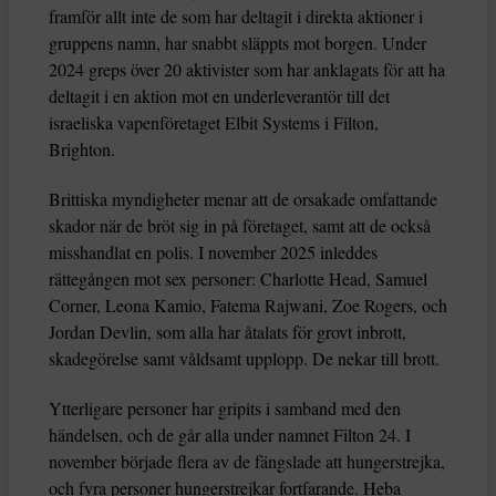
framför allt inte de som har deltagit i direkta aktioner i
gruppens namn, har snabbt släppts mot borgen. Under
2024 greps över 20 aktivister som har anklagats för att ha
deltagit i en aktion mot en underleverantör till det
israeliska vapenföretaget Elbit Systems i Filton,
Brighton.
Brittiska myndigheter menar att de orsakade omfattande
skador när de bröt sig in på företaget, samt att de också
misshandlat en polis. I november 2025 inleddes
rättegången mot sex personer: Charlotte Head, Samuel
Corner, Leona Kamio, Fatema Rajwani, Zoe Rogers, och
Jordan Devlin, som alla har åtalats för grovt inbrott,
skadegörelse samt våldsamt upplopp. De nekar till brott.
Ytterligare personer har gripits i samband med den
händelsen, och de går alla under namnet Filton 24. I
november började flera av de fängslade att hungerstrejka,
och fyra personer hungerstrejkar fortfarande. Heba