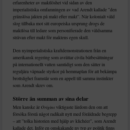
erfarenheter av maktlöshet vid sidan av den
imperialistiska omfamningen av vad Arendt kallade ”den
gränslösa jakten på makt efter makt”. När kolonialt våld
slog tillbaka mot sitt europeiska ursprung drogs de
maktlösa till ledare som personifierade den våldsamma
strävan efter makt för maktens egen skull.
Den nyimperialistiska kraftdemonstrationen från en
amerikansk regering som avrättar civila båtbesättningar
på internationellt vatten samtidigt som den sätter in
reguljära väpnade styrkor på hemmaplan för att bekämpa
brottslighet framstår som en appell till samma instinkter
som Arendt skrev om.
Större än summan av sina delar
Men kanske är
Origins
viktigaste lärdom den om att
försöka förstå något radikalt nytt med föråldrade begrepp
– att ”tolka historien med hjälp av klichéer”, som Arendt
kallade det. Inför en omskakande ny typ av politik finns