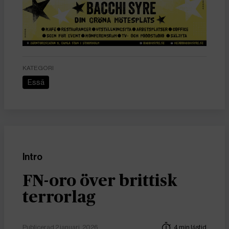
KATEGORI
Essä
Intro
FN-oro över brittisk
terrorlag
Publicerad 2 januari, 2026
4 min lästid