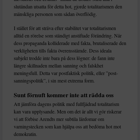
slutändan utsatta för detta hot, gjorde totalitarismen den
mänskliga personen som sådan överflödig.
I stället för att sträva efter stabilitet var totalitarismen
alltid en rörelse som ständigt anstiftade förändring. När
dess propaganda kolliderade med fakta, brutaliserade den
verkligheten tills fakta överensstämde. Dess ideala
subjekt trodde inte bara på dess lögner: de fann inte
längre skillnaden mellan sanning och falskhet
meningsfull. Detta var postfaktisk politik, eller ”post-
sanningspolitik”, i sin mest extrema form.
Sunt förnuft kommer inte att rädda oss
Att jämföra dagens politik med fullfjädrad totalitarism
kan vara upplysande. Men om det är allt vi gör riskerar
vi att förbise Arendts mer subtila lärdomar om
varningstecken som kan hjälpa oss att bedöma hot mot
demokratin.