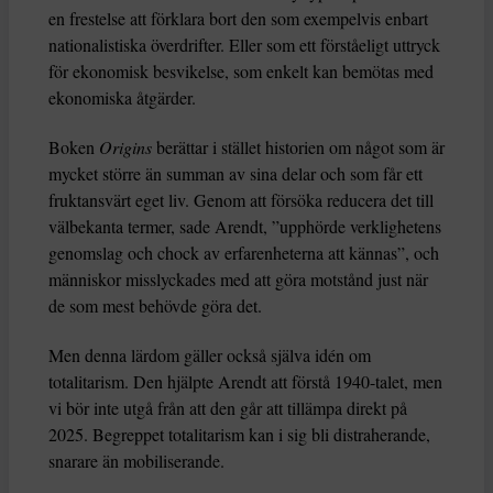
en frestelse att förklara bort den som exempelvis enbart
nationalistiska överdrifter. Eller som ett förståeligt uttryck
för ekonomisk besvikelse, som enkelt kan bemötas med
ekonomiska åtgärder.
Boken
Origins
berättar i stället historien om något som är
mycket större än summan av sina delar och som får ett
fruktansvärt eget liv. Genom att försöka reducera det till
välbekanta termer, sade Arendt, ”upphörde verklighetens
genomslag och chock av erfarenheterna att kännas”, och
människor misslyckades med att göra motstånd just när
de som mest behövde göra det.
Men denna lärdom gäller också själva idén om
totalitarism. Den hjälpte Arendt att förstå 1940-talet, men
vi bör inte utgå från att den går att tillämpa direkt på
2025. Begreppet totalitarism kan i sig bli distraherande,
snarare än mobiliserande.