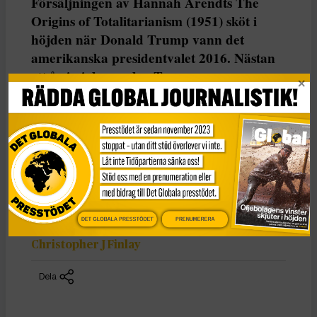
Försäljningen av Hannah Arendts The
Origins of Totalitarianism (1951) sköt i
höjden när Donald Trump vann det
amerikanska presidentvalet 2016. Nästan
ett år in i den andra Trump-
administrationen – och 50 år efter Arendts
död i december 1975 – verkar det här
vara ett lämpligt tillfälle att återvända till
boken och se vilket ljus den kastar över
2025. Det skriver Christopher J Finlay,
professor i politisk teori vid Durham
University.
DET GLOBALA PRESSTÖDET
PRENUMERERA
Christopher J Finlay
Dela