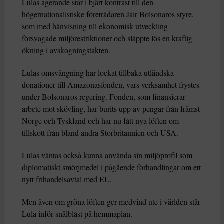
Lulas agerande står i bjärt kontrast till den
högernationalistiske företrädaren Jair Bolsonaros styre,
som med hänvisning till ekonomisk utveckling
försvagade miljörestriktioner och släppte lös en kraftig
ökning i avskogningstakten.
Lulas omsvängning har lockat tillbaka utländska
donationer till Amazonasfonden, vars verksamhet frystes
under Bolsonaros regering. Fonden, som finansierar
arbete mot skövling, har burits upp av pengar från främst
Norge och Tyskland och har nu fått nya löften om
tillskott från bland andra Storbritannien och USA.
Lulas väntas också kunna använda sin miljöprofil som
diplomatiskt smörjmedel i pågående förhandlingar om ett
nytt frihandelsavtal med EU.
Men även om gröna löften ger medvind ute i världen står
Lula inför snålblåst på hemmaplan.