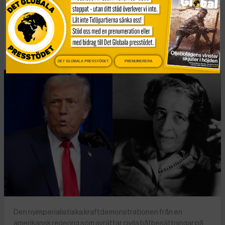
lära oss om
högerextrem populism
Publicerad 2 januari, 2026
6 min lästid
DET GLOBALA PRESSTÖDET
PRENUMERERA
Den nyimperialistiska kraftdemonstrationen från en
amerikansk regering som avrättar civila båtbesättningar på