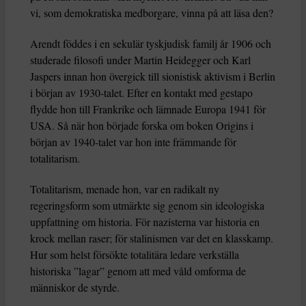
vi, som demokratiska medborgare, vinna på att läsa den?
Arendt föddes i en sekulär tyskjudisk familj år 1906 och
studerade filosofi under Martin Heidegger och Karl
Jaspers innan hon övergick till sionistisk aktivism i Berlin
i början av 1930-talet. Efter en kontakt med gestapo
flydde hon till Frankrike och lämnade Europa 1941 för
USA. Så när hon började forska om boken Origins i
början av 1940-talet var hon inte främmande för
totalitarism.
Totalitarism, menade hon, var en radikalt ny
regeringsform som utmärkte sig genom sin ideologiska
uppfattning om historia. För nazisterna var historia en
krock mellan raser; för stalinismen var det en klasskamp.
Hur som helst försökte totalitära ledare verkställa
historiska ”lagar” genom att med våld omforma de
människor de styrde.