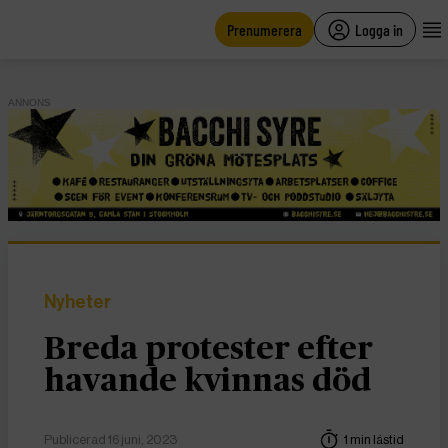
main
content
Prenumerera
Logga in
ANNONS
Nyheter
Breda protester efter
havande kvinnas död
Publicerad 16 juni, 2023
1 min lästid