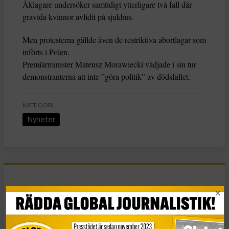
Åklagare undersöker samtidigt ytterligare två fall där
gravida kvinnor avlidit på sjukhus.
Men protesterna gällde även de restriktiva abortlagar som
införts i Polen.
Premiärminister Mateusz Morawiecki vädjade i sin tur
demonstranterna att inte ”göra politik” av dödsfallet.
KATEGORI
Nyheter
Essä
Vad Hanna Arendt kan