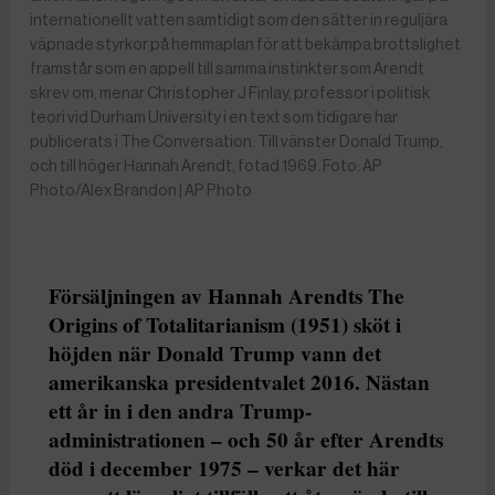
internationellt vatten samtidigt som den sätter in reguljära
väpnade styrkor på hemmaplan för att bekämpa brottslighet
framstår som en appell till samma instinkter som Arendt
skrev om, menar Christopher J Finlay, professor i politisk
teori vid Durham University i en text som tidigare har
publicerats i The Conversation. Till vänster Donald Trump,
och till höger Hannah Arendt, fotad 1969. Foto: AP
Photo/Alex Brandon | AP Photo
Försäljningen av Hannah Arendts The
Origins of Totalitarianism (1951) sköt i
höjden när Donald Trump vann det
amerikanska presidentvalet 2016. Nästan
ett år in i den andra Trump-
administrationen – och 50 år efter Arendts
död i december 1975 – verkar det här