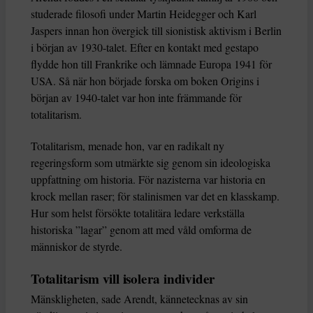
studerade filosofi under Martin Heidegger och Karl
Jaspers innan hon övergick till sionistisk aktivism i Berlin
i början av 1930-talet. Efter en kontakt med gestapo
flydde hon till Frankrike och lämnade Europa 1941 för
USA. Så när hon började forska om boken Origins i
början av 1940-talet var hon inte främmande för
totalitarism.
Totalitarism, menade hon, var en radikalt ny
regeringsform som utmärkte sig genom sin ideologiska
uppfattning om historia. För nazisterna var historia en
krock mellan raser; för stalinismen var det en klasskamp.
Hur som helst försökte totalitära ledare verkställa
historiska ”lagar” genom att med våld omforma de
människor de styrde.
Totalitarism vill isolera individer
Mänskligheten, sade Arendt, kännetecknas av sin