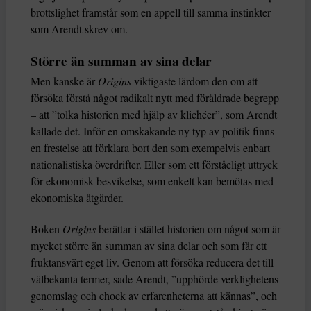
brottslighet framstår som en appell till samma instinkter
som Arendt skrev om.
Större än summan av sina delar
Men kanske är
Origins
viktigaste lärdom den om att
försöka förstå något radikalt nytt med föråldrade begrepp
– att ”tolka historien med hjälp av klichéer”, som Arendt
kallade det. Inför en omskakande ny typ av politik finns
en frestelse att förklara bort den som exempelvis enbart
nationalistiska överdrifter. Eller som ett förståeligt uttryck
för ekonomisk besvikelse, som enkelt kan bemötas med
ekonomiska åtgärder.
Boken
Origins
berättar i stället historien om något som är
mycket större än summan av sina delar och som får ett
fruktansvärt eget liv. Genom att försöka reducera det till
välbekanta termer, sade Arendt, ”upphörde verklighetens
genomslag och chock av erfarenheterna att kännas”, och