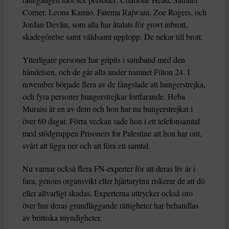
Corner, Leona Kamio, Fatema Rajwani, Zoe Rogers, och
Jordan Devlin, som alla har åtalats för grovt inbrott,
skadegörelse samt våldsamt upplopp. De nekar till brott.
Ytterligare personer har gripits i samband med den
händelsen, och de går alla under namnet Filton 24. I
november började flera av de fängslade att hungerstrejka,
och fyra personer hungerstrejkar fortfarande. Heba
Muraisi är en av dem och hon har nu hungerstrejkat i
över 60 dagar. Förra veckan sade hon i ett telefonsamtal
med stödgruppen Prisoners for Palestine att hon har ont,
svårt att ligga ner och att föra ett samtal.
Nu varnar också flera FN-experter för att deras liv är i
fara, genom organsvikt eller hjärtarytmi riskerar de att dö
eller allvarligt skadas. Experterna uttrycker också oro
över hur deras grundläggande rättigheter har behandlas
av brittiska myndigheter.