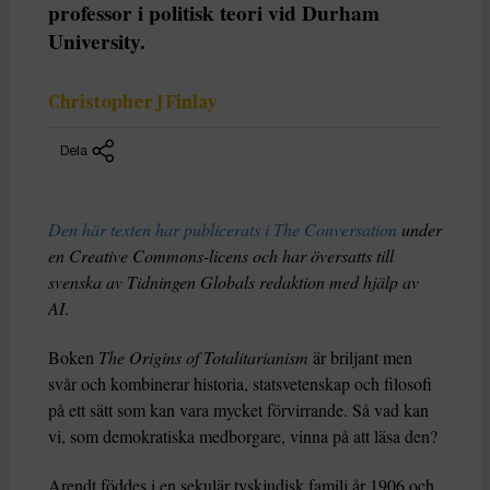
professor i politisk teori vid Durham
University.
Christopher J Finlay
Dela
Den här texten har publicerats i The Conversation
under
en Creative Commons-licens och har översatts till
svenska av Tidningen Globals redaktion med hjälp av
AI
.
Boken
The Origins of Totalitarianism
är briljant men
svår och kombinerar historia, statsvetenskap och filosofi
på ett sätt som kan vara mycket förvirrande. Så vad kan
vi, som demokratiska medborgare, vinna på att läsa den?
Arendt föddes i en sekulär tyskjudisk familj år 1906 och