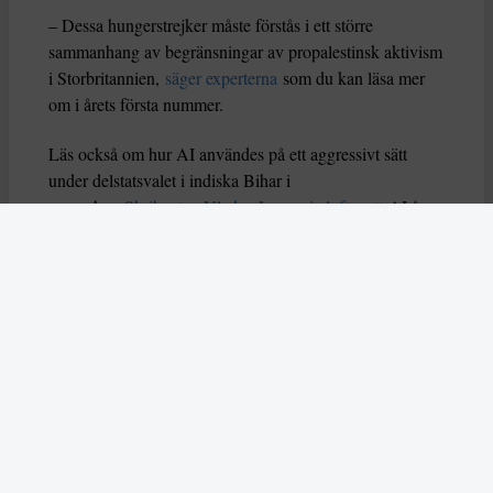
– Dessa hungerstrejker måste förstås i ett större
sammanhang av begränsningar av propalestinsk aktivism
i Storbritannien,
säger experterna
som du kan läsa mer
om i årets första nummer.
Läs också om hur AI användes på ett aggressivt sätt
under delstatsvalet i indiska Bihar i
november.
Skribenten Vladan Lausevic lyfter att
AI å
ena sidan kan bidra till att sprida viktig information och
öka politiskt deltagande, men å andra sidan också kan
orsaka problem om den missbrukas. Han skriver: ”Utan
tydliga regler, etiska riktlinjer och system för att granska
falskt innehåll kan AI i sin värsta form stärka just
diktaturer och auktoritära system istället för att förnya
och förbättra demokratin.”
I mitten av december slog två attentatsmän till mot ett
judiskt chanukkafirande på Bondi Beach, dödade femton