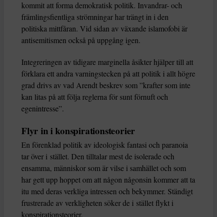
kommit att forma demokratisk politik. Invandrar- och
främlingsfientliga strömningar har trängt in i den
politiska mittfåran. Vid sidan av växande islamofobi är
antisemitismen också på uppgång igen.
Integreringen av tidigare marginella åsikter hjälper till att
förklara ett andra varningstecken på att politik i allt högre
grad drivs av vad Arendt beskrev som ”krafter som inte
kan litas på att följa reglerna för sunt förnuft och
egenintresse”.
Flyr in i konspirationsteorier
En förenklad politik av ideologisk fantasi och paranoia
tar över i stället. Den tilltalar mest de isolerade och
ensamma, människor som är vilse i samhället och som
har gett upp hoppet om att någon någonsin kommer att ta
itu med deras verkliga intressen och bekymmer. Ständigt
frustrerade av verkligheten söker de i stället flykt i
konspirationsteorier.