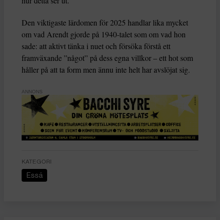
hur detta ser ut.
Den viktigaste lärdomen för 2025 handlar lika mycket
om vad Arendt gjorde på 1940-talet som om vad hon
sade: att aktivt tänka i nuet och försöka förstå ett
framväxande ”något” på dess egna villkor – ett hot som
håller på att ta form men ännu inte helt har avslöjat sig.
ANNONS
KATEGORI
Essä