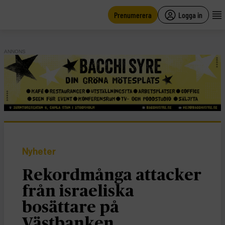
main
content
Prenumerera
Logga in
ANNONS
Nyheter
Rekordmånga attacker
från israeliska
bosättare på
Västbanken