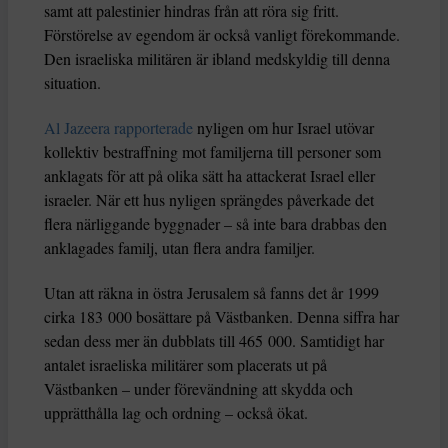
samt att palestinier hindras från att röra sig fritt.
Förstörelse av egendom är också vanligt förekommande.
Den israeliska militären är ibland medskyldig till denna
situation.
Al Jazeera rapporterade
nyligen om hur Israel utövar
kollektiv bestraffning mot familjerna till personer som
anklagats för att på olika sätt ha attackerat Israel eller
israeler. När ett hus nyligen sprängdes påverkade det
flera närliggande byggnader – så inte bara drabbas den
anklagades familj, utan flera andra familjer.
Utan att räkna in östra Jerusalem så fanns det år 1999
cirka 183 000 bosättare på Västbanken. Denna siffra har
sedan dess mer än dubblats till 465 000. Samtidigt har
antalet israeliska militärer som placerats ut på
Västbanken – under förevändning att skydda och
upprätthålla lag och ordning – också ökat.