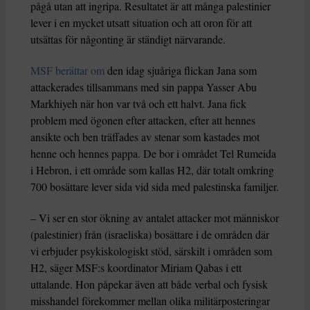
pågå utan att ingripa. Resultatet är att många palestinier
lever i en mycket utsatt situation och att oron för att
utsättas för någonting är ständigt närvarande.
MSF berättar om
den idag sjuåriga flickan Jana som
attackerades tillsammans med sin pappa Yasser Abu
Markhiyeh när hon var två och ett halvt. Jana fick
problem med ögonen efter attacken, efter att hennes
ansikte och ben träffades av stenar som kastades mot
henne och hennes pappa. De bor i området Tel Rumeida
i Hebron, i ett område som kallas H2, där totalt omkring
700 bosättare lever sida vid sida med palestinska familjer.
– Vi ser en stor ökning av antalet attacker mot människor
(palestinier) från (israeliska) bosättare i de områden där
vi erbjuder psykiskologiskt stöd, särskilt i områden som
H2, säger MSF:s koordinator Miriam Qabas i ett
uttalande. Hon påpekar även att både verbal och fysisk
misshandel förekommer mellan olika militärposteringar