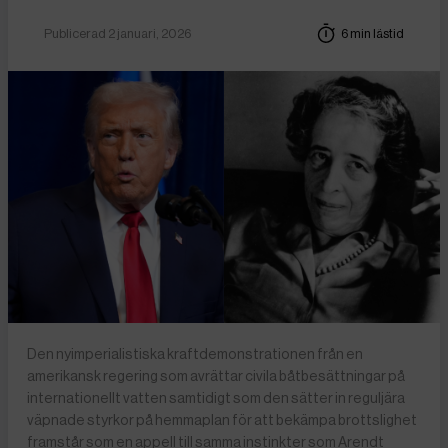
Publicerad 2 januari, 2026
6 min lästid
Den nyimperialistiska kraftdemonstrationen från en
amerikansk regering som avrättar civila båtbesättningar på
internationellt vatten samtidigt som den sätter in reguljära
väpnade styrkor på hemmaplan för att bekämpa brottslighet
framstår som en appell till samma instinkter som Arendt