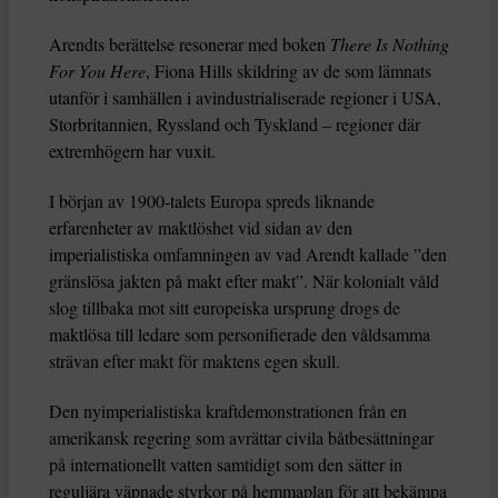
Arendts berättelse resonerar med boken
There Is Nothing
For You Here
, Fiona Hills skildring av de som lämnats
utanför i samhällen i avindustrialiserade regioner i USA,
Storbritannien, Ryssland och Tyskland – regioner där
extremhögern har vuxit.
I början av 1900-talets Europa spreds liknande
erfarenheter av maktlöshet vid sidan av den
imperialistiska omfamningen av vad Arendt kallade ”den
gränslösa jakten på makt efter makt”. När kolonialt våld
slog tillbaka mot sitt europeiska ursprung drogs de
maktlösa till ledare som personifierade den våldsamma
strävan efter makt för maktens egen skull.
Den nyimperialistiska kraftdemonstrationen från en
amerikansk regering som avrättar civila båtbesättningar
på internationellt vatten samtidigt som den sätter in
reguljära väpnade styrkor på hemmaplan för att bekämpa