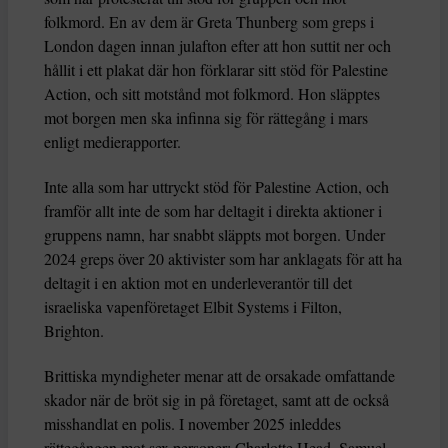
folkmord. En av dem är Greta Thunberg som greps i
London dagen innan julafton efter att hon suttit ner och
hållit i ett plakat där hon förklarar sitt stöd för Palestine
Action, och sitt motstånd mot folkmord. Hon släpptes
mot borgen men ska infinna sig för rättegång i mars
enligt medierapporter.
Inte alla som har uttryckt stöd för Palestine Action, och
framför allt inte de som har deltagit i direkta aktioner i
gruppens namn, har snabbt släppts mot borgen. Under
2024 greps över 20 aktivister som har anklagats för att ha
deltagit i en aktion mot en underleverantör till det
israeliska vapenföretaget Elbit Systems i Filton,
Brighton.
Brittiska myndigheter menar att de orsakade omfattande
skador när de bröt sig in på företaget, samt att de också
misshandlat en polis. I november 2025 inleddes
rättegången mot sex personer: Charlotte Head, Samuel