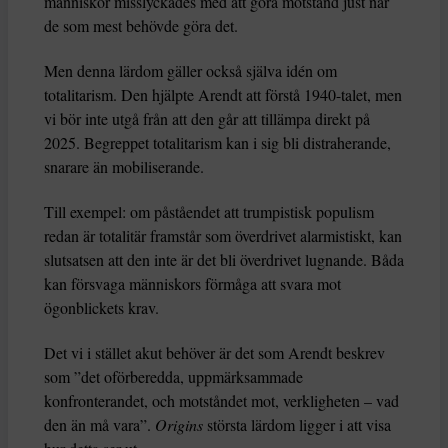
människor misslyckades med att göra motstånd just när
de som mest behövde göra det.
Men denna lärdom gäller också själva idén om
totalitarism. Den hjälpte Arendt att förstå 1940-talet, men
vi bör inte utgå från att den går att tillämpa direkt på
2025. Begreppet totalitarism kan i sig bli distraherande,
snarare än mobiliserande.
Till exempel: om påståendet att trumpistisk populism
redan är totalitär framstår som överdrivet alarmistiskt, kan
slutsatsen att den inte är det bli överdrivet lugnande. Båda
kan försvaga människors förmåga att svara mot
ögonblickets krav.
Det vi i stället akut behöver är det som Arendt beskrev
som ”det oförberedda, uppmärksammade
konfronterandet, och motståndet mot, verkligheten – vad
den än må vara”.
Origins
största lärdom ligger i att visa