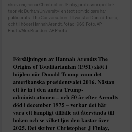
skrev om, menar Christopher J Finlay, professor i politisk
teori vid Durham University i en text som tidigare har
publicerats i The Conversation. Till vänster Donald Trump,
och till höger Hannah Arendt, fotad 1969. Foto: AP
Photo/Alex Brandon | AP Photo
Försäljningen av Hannah Arendts The
Origins of Totalitarianism (1951) sköt i
höjden när Donald Trump vann det
amerikanska presidentvalet 2016. Nästan
ett år in i den andra Trump-
administrationen – och 50 år efter Arendts
död i december 1975 – verkar det här
vara ett lämpligt tillfälle att återvända till
boken och se vilket ljus den kastar över
2025. Det skriver Christopher J Finlay,