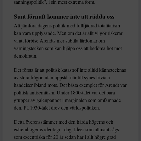
sanningspolitik”, i sin mest extrema form.
Sunt förnuft kommer inte att rädda oss
Att jämföra dagens politik med fullfjädrad totalitarism
kan vara upplysande. Men om det är allt vi gör riskerar
vi att förbise Arendts mer subtila lärdomar om
varningstecken som kan hjälpa oss att bedöma hot mot
demokratin.
Det första är att politisk katastrof inte alltid kännetecknas
av stora frågor, utan uppstår när till synes triviala
händelser ibland möts. Det bästa exemplet för Arendt var
politisk antisemitism. Under 1800-talet var det bara
grupper av galenpannor i marginalen som omfamnade
den. På 1930-talet drev den världspolitiken.
Detta överensstämmer med den hårda högerns och
extremhögerns ideologi i dag. Idéer som allmänt sågs
som excentriska för 20 år sedan har i allt högre grad