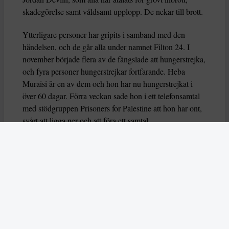
skadegörelse samt våldsamt upplopp. De nekar till brott.
Ytterligare personer har gripits i samband med den
händelsen, och de går alla under namnet Filton 24. I
november började flera av de fängslade att hungerstrejka,
och fyra personer hungerstrejkar fortfarande. Heba
Muraisi är en av dem och hon har nu hungerstrejkat i
över 60 dagar. Förra veckan sade hon i ett telefonsamtal
med stödgruppen Prisoners for Palestine att hon har ont,
svårt att ligga ner och att föra ett samtal.
Nu varnar också flera FN-experter för att deras liv är i
fara, genom organsvikt eller hjärtarytmi riskerar de att dö
eller allvarligt skadas. Experterna uttrycker också oro
över hur deras grundläggande rättigheter har behandlas
av brittiska myndigheter.
– Dessa hungerstrejker måste förstås i ett större
sammanhang av begränsningar av propalestinsk aktivism