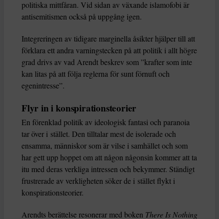
politiska mittfåran. Vid sidan av växande islamofobi är
antisemitismen också på uppgång igen.
Integreringen av tidigare marginella åsikter hjälper till att
förklara ett andra varningstecken på att politik i allt högre
grad drivs av vad Arendt beskrev som ”krafter som inte
kan litas på att följa reglerna för sunt förnuft och
egenintresse”.
Flyr in i konspirationsteorier
En förenklad politik av ideologisk fantasi och paranoia
tar över i stället. Den tilltalar mest de isolerade och
ensamma, människor som är vilse i samhället och som
har gett upp hoppet om att någon någonsin kommer att ta
itu med deras verkliga intressen och bekymmer. Ständigt
frustrerade av verkligheten söker de i stället flykt i
konspirationsteorier.
Arendts berättelse resonerar med boken
There Is Nothing