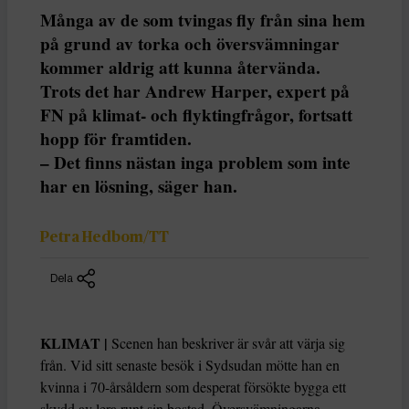
Många av de som tvingas fly från sina hem
på grund av torka och översvämningar
kommer aldrig att kunna återvända.
Trots det har Andrew Harper, expert på
FN på klimat- och flyktingfrågor, fortsatt
hopp för framtiden.
– Det finns nästan inga problem som inte
har en lösning, säger han.
Petra Hedbom/TT
Dela
KLIMAT |
Scenen han beskriver är svår att värja sig
från. Vid sitt senaste besök i Sydsudan mötte han en
kvinna i 70-årsåldern som desperat försökte bygga ett
skydd av lera runt sin bostad. Översvämningarna