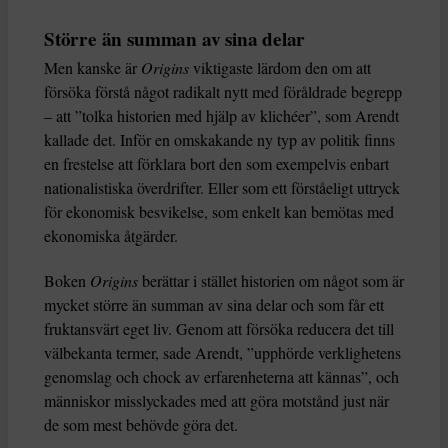
Större än summan av sina delar
Men kanske är
Origins
viktigaste lärdom den om att
försöka förstå något radikalt nytt med föråldrade begrepp
– att ”tolka historien med hjälp av klichéer”, som Arendt
kallade det. Inför en omskakande ny typ av politik finns
en frestelse att förklara bort den som exempelvis enbart
nationalistiska överdrifter. Eller som ett förståeligt uttryck
för ekonomisk besvikelse, som enkelt kan bemötas med
ekonomiska åtgärder.
Boken
Origins
berättar i stället historien om något som är
mycket större än summan av sina delar och som får ett
fruktansvärt eget liv. Genom att försöka reducera det till
välbekanta termer, sade Arendt, ”upphörde verklighetens
genomslag och chock av erfarenheterna att kännas”, och
människor misslyckades med att göra motstånd just när
de som mest behövde göra det.