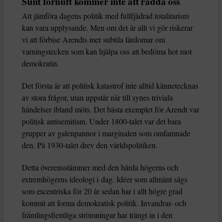
Sunt förnuft kommer inte att rädda oss
Att jämföra dagens politik med fullfjädrad totalitarism
kan vara upplysande. Men om det är allt vi gör riskerar
vi att förbise Arendts mer subtila lärdomar om
varningstecken som kan hjälpa oss att bedöma hot mot
demokratin.
Det första är att politisk katastrof inte alltid kännetecknas
av stora frågor, utan uppstår när till synes triviala
händelser ibland möts. Det bästa exemplet för Arendt var
politisk antisemitism. Under 1800-talet var det bara
grupper av galenpannor i marginalen som omfamnade
den. På 1930-talet drev den världspolitiken.
Detta överensstämmer med den hårda högerns och
extremhögerns ideologi i dag. Idéer som allmänt sågs
som excentriska för 20 år sedan har i allt högre grad
kommit att forma demokratisk politik. Invandrar- och
främlingsfientliga strömningar har trängt in i den