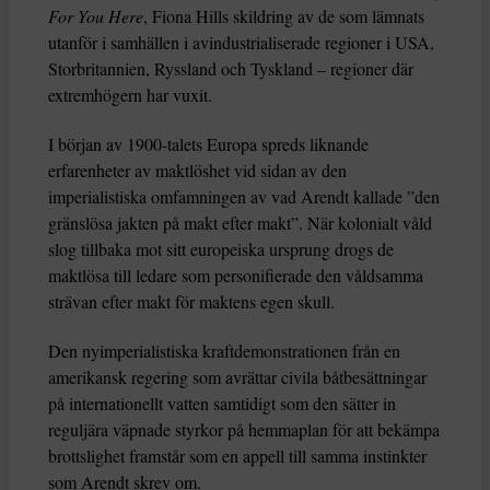
For You Here
, Fiona Hills skildring av de som lämnats
utanför i samhällen i avindustrialiserade regioner i USA,
Storbritannien, Ryssland och Tyskland – regioner där
extremhögern har vuxit.
I början av 1900-talets Europa spreds liknande
erfarenheter av maktlöshet vid sidan av den
imperialistiska omfamningen av vad Arendt kallade ”den
gränslösa jakten på makt efter makt”. När kolonialt våld
slog tillbaka mot sitt europeiska ursprung drogs de
maktlösa till ledare som personifierade den våldsamma
strävan efter makt för maktens egen skull.
Den nyimperialistiska kraftdemonstrationen från en
amerikansk regering som avrättar civila båtbesättningar
på internationellt vatten samtidigt som den sätter in
reguljära väpnade styrkor på hemmaplan för att bekämpa
brottslighet framstår som en appell till samma instinkter
som Arendt skrev om.