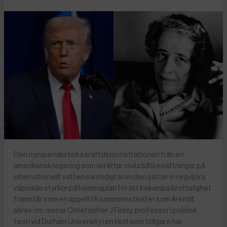
Den nyimperialistiska kraftdemonstrationen från en
amerikansk regering som avrättar civila båtbesättningar på
internationellt vatten samtidigt som den sätter in reguljära
väpnade styrkor på hemmaplan för att bekämpa brottslighet
framstår som en appell till samma instinkter som Arendt
skrev om, menar Christopher J Finlay, professor i politisk
teori vid Durham University i en text som tidigare har