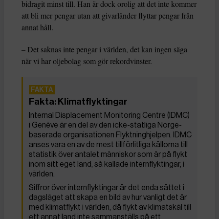
bidragit minst till. Han är dock orolig att det inte kommer
att bli mer pengar utan att givarländer flyttar pengar från
annat håll.
– Det saknas inte pengar i världen, det kan ingen säga
när vi har oljebolag som gör rekordvinster.
Fakta: Klimatflyktingar
Internal Displacement Monitoring Centre (IDMC)
i Genève är en del av den icke-statliga Norge-
baserade organisationen Flyktninghjelpen. IDMC
anses vara en av de mest tillförlitliga källorna till
statistik över antalet människor som är på flykt
inom sitt eget land, så kallade internflyktingar, i
världen.
Siffror över internflyktingar är det enda sättet i
dagsläget att skapa en bild av hur vanligt det är
med klimatflykt i världen, då flykt av klimatskäl till
ett annat land inte sammanställs på ett