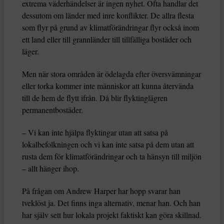
extrema väderhändelser är ingen nyhet. Ofta handlar det
dessutom om länder med inre konflikter. De allra flesta
som flyr på grund av klimatförändringar flyr också inom
ett land eller till grannländer till tillfälliga bostäder och
läger.
Men när stora områden är ödelagda efter översvämningar
eller torka kommer inte människor att kunna återvända
till de hem de flytt ifrån. Då blir flyktinglägren
permanentbostäder.
– Vi kan inte hjälpa flyktingar utan att satsa på
lokalbefolkningen och vi kan inte satsa på dem utan att
rusta dem för klimatförändringar och ta hänsyn till miljön
– allt hänger ihop.
På frågan om Andrew Harper har hopp svarar han
tveklöst ja. Det finns inga alternativ, menar han. Och han
har själv sett hur lokala projekt faktiskt kan göra skillnad.