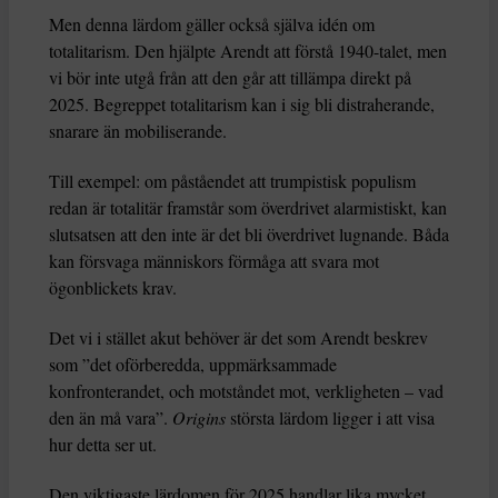
Men denna lärdom gäller också själva idén om
totalitarism. Den hjälpte Arendt att förstå 1940-talet, men
vi bör inte utgå från att den går att tillämpa direkt på
2025. Begreppet totalitarism kan i sig bli distraherande,
snarare än mobiliserande.
Till exempel: om påståendet att trumpistisk populism
redan är totalitär framstår som överdrivet alarmistiskt, kan
slutsatsen att den inte är det bli överdrivet lugnande. Båda
kan försvaga människors förmåga att svara mot
ögonblickets krav.
Det vi i stället akut behöver är det som Arendt beskrev
som ”det oförberedda, uppmärksammade
konfronterandet, och motståndet mot, verkligheten – vad
den än må vara”.
Origins
största lärdom ligger i att visa
hur detta ser ut.
Den viktigaste lärdomen för 2025 handlar lika mycket