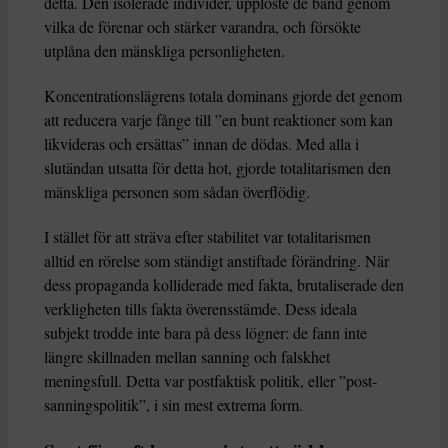
detta. Den isolerade individer, upplöste de band genom
vilka de förenar och stärker varandra, och försökte
utplåna den mänskliga personligheten.
Koncentrationslägrens totala dominans gjorde det genom
att reducera varje fånge till ”en bunt reaktioner som kan
likvideras och ersättas” innan de dödas. Med alla i
slutändan utsatta för detta hot, gjorde totalitarismen den
mänskliga personen som sådan överflödig.
I stället för att sträva efter stabilitet var totalitarismen
alltid en rörelse som ständigt anstiftade förändring. När
dess propaganda kolliderade med fakta, brutaliserade den
verkligheten tills fakta överensstämde. Dess ideala
subjekt trodde inte bara på dess lögner: de fann inte
längre skillnaden mellan sanning och falskhet
meningsfull. Detta var postfaktisk politik, eller ”post-
sanningspolitik”, i sin mest extrema form.