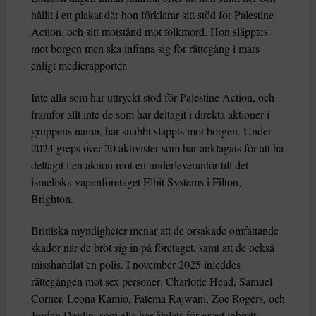
hållit i ett plakat där hon förklarar sitt stöd för Palestine
Action, och sitt motstånd mot folkmord. Hon släpptes
mot borgen men ska infinna sig för rättegång i mars
enligt medierapporter.
Inte alla som har uttryckt stöd för Palestine Action, och
framför allt inte de som har deltagit i direkta aktioner i
gruppens namn, har snabbt släppts mot borgen. Under
2024 greps över 20 aktivister som har anklagats för att ha
deltagit i en aktion mot en underleverantör till det
israeliska vapenföretaget Elbit Systems i Filton,
Brighton.
Brittiska myndigheter menar att de orsakade omfattande
skador när de bröt sig in på företaget, samt att de också
misshandlat en polis. I november 2025 inleddes
rättegången mot sex personer: Charlotte Head, Samuel
Corner, Leona Kamio, Fatema Rajwani, Zoe Rogers, och
Jordan Devlin, som alla har åtalats för grovt inbrott,