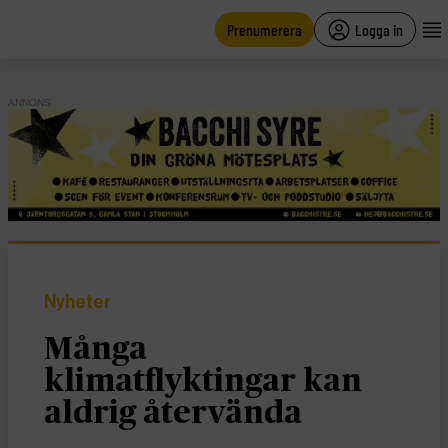
main
content
Prenumerera
Logga in
ANNONS
Nyheter
Många
klimatflyktingar kan
aldrig återvända