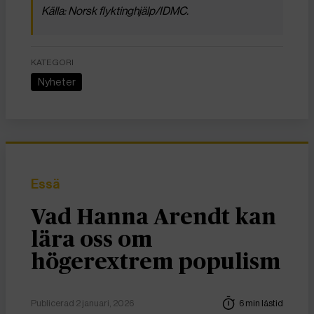
Källa: Norsk flyktinghjälp/IDMC.
KATEGORI
Nyheter
Essä
Vad Hanna Arendt kan
lära oss om
högerextrem populism
Publicerad 2 januari, 2026
6 min lästid