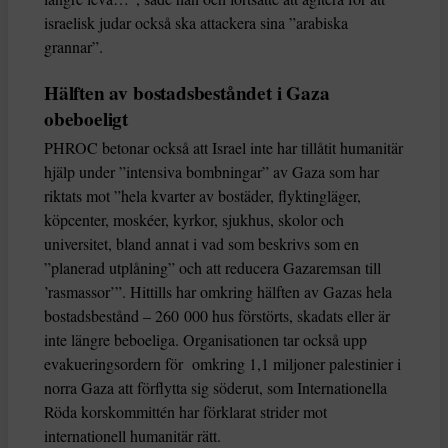
israelisk judar också ska attackera sina ”arabiska
grannar”.
Hälften av bostadsbeståndet i Gaza
obeboeligt
PHROC betonar också att Israel inte har tillåtit humanitär
hjälp under ”intensiva bombningar” av Gaza som har
riktats mot ”hela kvarter av bostäder, flyktingläger,
köpcenter, moskéer, kyrkor, sjukhus, skolor och
universitet, bland annat i vad som beskrivs som en
”planerad utplåning” och att reducera Gazaremsan till
’rasmassor’”. Hittills har omkring hälften av Gazas hela
bostadsbestånd – 260 000 hus förstörts, skadats eller är
inte längre beboeliga. Organisationen tar också upp
evakueringsordern för omkring 1,1 miljoner palestinier i
norra Gaza att förflytta sig söderut, som Internationella
Röda korskommittén har förklarat strider mot
internationell humanitär rätt.