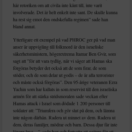
här retoriken om att civila inte känt till, inte varit
involverade. Det är helt enkelt inte sant. De skulle kunna
ha rest sig emot den ondskefulla regimen” sade han
bland annat.
Ytterligare ett exempel på vad PHROC ger på vad man
anser är uppvigling till folkmord är den israeliske
säkerhetsministern, högerextrema Itamar Ben Gvir, som
sagt att ”för att vara tydlig, när vi säger att Hamas ska
förgöras betyder det också att de som firar, de som
stöder, och de som delar ut godis – de är alla terrorister
och måste också förgöras”. Den 95-årige veteranen Ezra
Yachin som har kallats in som reservist till den israeliska
armén för att stärka stridsmoralen sade veckan efter
Hamas attack i Israel som dödade 1 200 personer till
soldater att: ”Triumfera och gör slut på dem, och lämna
inte någon därhän. Radera ut minnet av dem. Radera ut
dem, deras familjer, mödrar och barn. Dessa djur får inte
längre leva…”, sade han och fortsatte att agitera för att