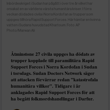
Inbördeskriget i Sudan har pågått i över tre år vilket har
orsakat en av världens värsta humanitära kriser. I förra
veckan dödades civila i Norra Kordofan av trupper som
uppges tillhöra Rapid Support Forces. Här hämtar en kvinna
vatten i Sudans huvudstad Khartoum. Foto: AP
Photo/Marwan Ali
Åtminstone 27 civila uppges ha dödats av
trupper kopplade till paramilitära Rapid
Support Forces i Norra Kordofan i Sudan
i torsdags. Sudan Doctors Network säger
att attacken förvärrar redan ”katastrofala
humanitära villkor”. Tidigare i år
anklagades Rapid Support Forces för att
ha begått folkmordshandlingar i Darfur.