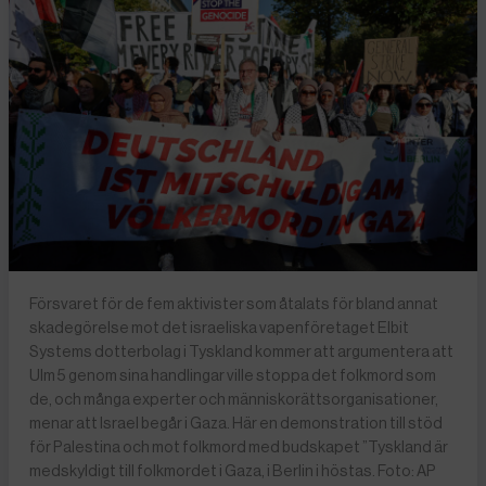
Försvaret för de fem aktivister som åtalats för bland annat
skadegörelse mot det israeliska vapenföretaget Elbit
Systems dotterbolag i Tyskland kommer att argumentera att
Ulm 5 genom sina handlingar ville stoppa det folkmord som
de, och många experter och människorättsorganisationer,
menar att Israel begår i Gaza. Här en demonstration till stöd
för Palestina och mot folkmord med budskapet ”Tyskland är
medskyldigt till folkmordet i Gaza, i Berlin i höstas. Foto: AP