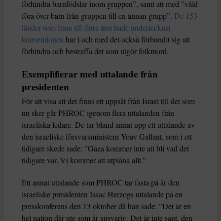
förhindra barnfödslar inom gruppen”, samt att med ”våld
föra över barn från gruppen till en annan grupp”.
De 153
länder som fram till förra året hade undertecknat
konventionen
har i och med det också förbundit sig att
förhindra och bestraffa det som utgör folkmord.
Exemplifierar med uttalande från
presidenten
För att visa att det finns ett uppsåt från Israel till det som
nu sker går PHROC igenom flera uttalanden från
israeliska ledare. De tar bland annat upp ett uttalande av
den israeliske försvarsministern Yoav Gallant, som i ett
tidigare skede sade: ”Gaza kommer inte att bli vad det
tidigare var. Vi kommer att utplåna allt.”
Ett annat uttalande som PHROC tar fasta på är den
israeliske presidenten Isaac Herzogs uttalande på en
presskonferens den 13 oktober då han sade: ”Det är en
hel nation där ute som är ansvarig. Det är inte sant, den