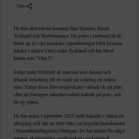
Dela
De fem aktivisterna kommer från Spanien, Irland,
Tyskland och Storbritannien. De greps i samband att de
brutit sig in i det israeliska vapenföretaget Elbit Systems
lokaler i staden Ulm i södra Tyskland och har blivit
kända som ”Ulm 5”.
Enligt åtalet förstörde de material som datorer och
teknisk utrustning till ett värde på omkring en miljon
euro. Enligt deras försvarsadvokater väntade de på plats
efter att företagets säkerhetsvakter kallade på polis, och
lät sig gripas.
De har sedan i september 2025 suttit häktade i väntan på
rättegång och står nu inför rätta i en högsäkerhetsdomstol
i Stammheimfängelset i Stuttgart. De har åtalats för olaga
intrång, skadegörelse, medlemskap i en kriminell