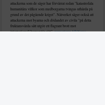
attackerna som de säger har förvärrat redan ”katastrofala
humanitära villkor som medborgarna tvingas uthärda på
grund av det pågående kriget”. Nätverket säger också att
attackerna mot byarna och dödandet av civila ”på detta
fruktansvärda sätt utgör ett flagrant brott mot
internationell humanitär rätt”,
rapporterar AP News
.
Spänd stämning efter attacken
Enligt Sudan Tribune skedde ytterligare attacker på
fredagen. Tidningen rapporterar att stämningen i byarna
är extremt spänd, och att delstatsregeringen i Norra
Kordofan kraftigt fördömer Rapid Support Forces och
attackerna ,som verkar ha riktats mot civila. Enligt
delstatsregeringen utgör attackerna ett brott mot
mänskligheten.
Attackerna ägde rum väster om staden Bara i Norra
Kordofan, en stad som ömsom kontrollerats av Rapid
Support Forces, ömsom av Sudan Armed Forces. De