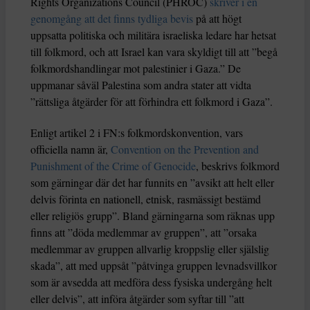
Rights Organizations Council (PHROC)
skriver i en
genomgång att det finns tydliga bevis
på att högt
uppsatta politiska och militära israeliska ledare har hetsat
till folkmord, och att Israel kan vara skyldigt till att ”begå
folkmordshandlingar mot palestinier i Gaza.” De
uppmanar såväl Palestina som andra stater att vidta
”rättsliga åtgärder för att förhindra ett folkmord i Gaza”.
Enligt artikel 2 i FN:s folkmordskonvention, vars
officiella namn är,
Convention on the Prevention and
Punishment of the Crime of Genocide
, beskrivs folkmord
som gärningar där det har funnits en ”avsikt att helt eller
delvis förinta en nationell, etnisk, rasmässigt bestämd
eller religiös grupp”. Bland gärningarna som räknas upp
finns att ”döda medlemmar av gruppen”, att ”orsaka
medlemmar av gruppen allvarlig kroppslig eller själslig
skada”, att med uppsåt ”påtvinga gruppen levnadsvillkor
som är avsedda att medföra dess fysiska undergång helt
eller delvis”, att införa åtgärder som syftar till ”att