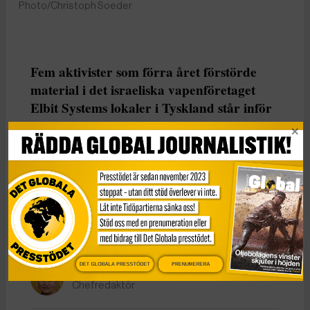
Photo/Christoph Soeder
Fem aktivister som förra året förstörde
material i det israeliska vapenföretaget
Elbit Systems lokaler i Tyskland står inför
rätta. Palestine Action Germany är inte
förbjuden i Tyskland. Trots det har
åklagarsidan åtalat dem för medlemskap i
en kriminell organisation. Kritiker menar
att fallet riskerar att leda till att legitimt
samhällsengagemang hanteras som
organiserad brottslighet.
DET GLOBALA PRESSTÖDET
PRENUMERERA
Bella Frank
Chefredaktör