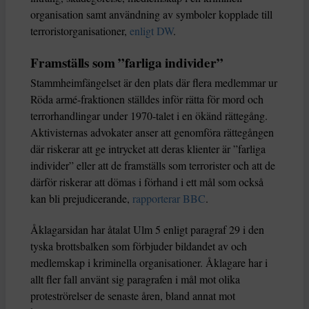
organisation samt användning av symboler kopplade till
terroristorganisationer,
enligt DW
.
Framställs som ”farliga individer”
Stammheimfängelset är den plats där flera medlemmar ur
Röda armé-fraktionen ställdes inför rätta för mord och
terrorhandlingar under 1970-talet i en ökänd rättegång.
Aktivisternas advokater anser att genomföra rättegången
där riskerar att ge intrycket att deras klienter är ”farliga
individer” eller att de framställs som terrorister och att de
därför riskerar att dömas i förhand i ett mål som också
kan bli prejudicerande,
rapporterar BBC
.
Åklagarsidan har åtalat Ulm 5 enligt paragraf 29 i den
tyska brottsbalken som förbjuder bildandet av och
medlemskap i kriminella organisationer. Åklagare har i
allt fler fall använt sig paragrafen i mål mot olika
proteströrelser de senaste åren, bland annat mot