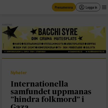
main
content
Prenumerera
Logga in
ANNONS
Nyheter
Internationella
samfundet uppmanas
”hindra folkmord” i
Gaza