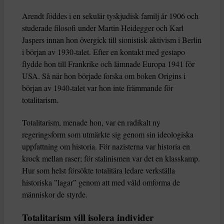
Arendt föddes i en sekulär tyskjudisk familj år 1906 och
studerade filosofi under Martin Heidegger och Karl
Jaspers innan hon övergick till sionistisk aktivism i Berlin
i början av 1930-talet. Efter en kontakt med gestapo
flydde hon till Frankrike och lämnade Europa 1941 för
USA. Så när hon började forska om boken Origins i
början av 1940-talet var hon inte främmande för
totalitarism.
Totalitarism, menade hon, var en radikalt ny
regeringsform som utmärkte sig genom sin ideologiska
uppfattning om historia. För nazisterna var historia en
krock mellan raser; för stalinismen var det en klasskamp.
Hur som helst försökte totalitära ledare verkställa
historiska ”lagar” genom att med våld omforma de
människor de styrde.
Totalitarism vill isolera individer