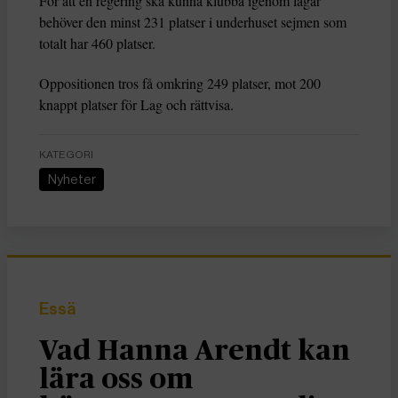
För att en regering ska kunna klubba igenom lagar
behöver den minst 231 platser i underhuset sejmen som
totalt har 460 platser.
Oppositionen tros få omkring 249 platser, mot 200
knappt platser för Lag och rättvisa.
KATEGORI
Nyheter
Essä
Vad Hanna Arendt kan
lära oss om