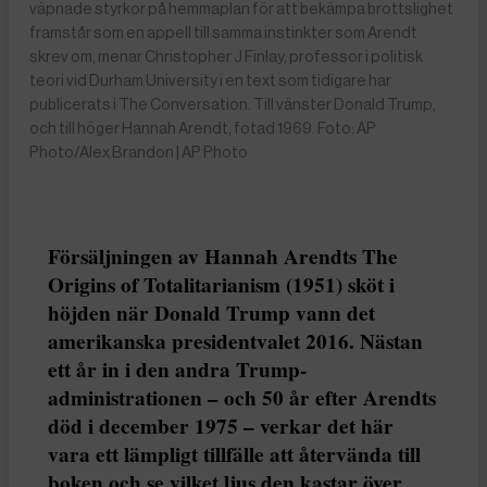
väpnade styrkor på hemmaplan för att bekämpa brottslighet
framstår som en appell till samma instinkter som Arendt
skrev om, menar Christopher J Finlay, professor i politisk
teori vid Durham University i en text som tidigare har
publicerats i The Conversation. Till vänster Donald Trump,
och till höger Hannah Arendt, fotad 1969. Foto: AP
Photo/Alex Brandon | AP Photo
Försäljningen av Hannah Arendts The
Origins of Totalitarianism (1951) sköt i
höjden när Donald Trump vann det
amerikanska presidentvalet 2016. Nästan
ett år in i den andra Trump-
administrationen – och 50 år efter Arendts
död i december 1975 – verkar det här
vara ett lämpligt tillfälle att återvända till
boken och se vilket ljus den kastar över