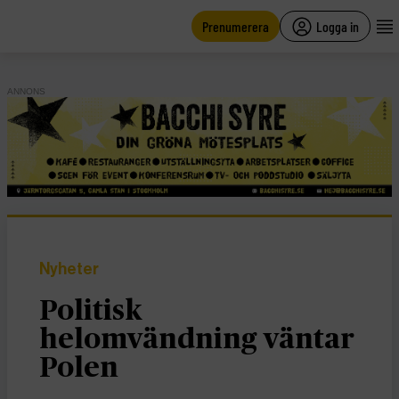
main
content
Prenumerera
Logga in
ANNONS
Nyheter
Politisk
helomvändning väntar
Polen