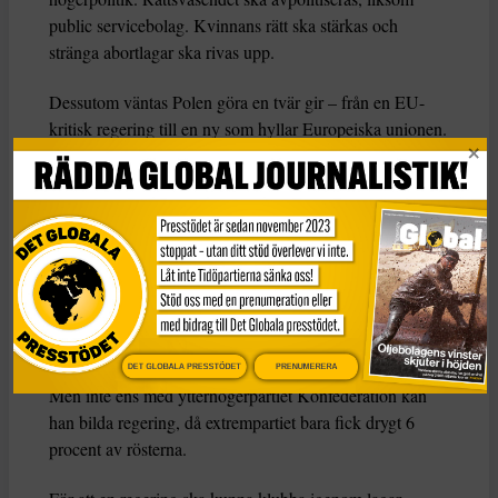
public servicebolag. Kvinnans rätt ska stärkas och
stränga abortlagar ska rivas upp.
Dessutom väntas Polen göra en tvär gir – från en EU-
kritisk regering till en ny som hyllar Europeiska unionen.
Rävspel kan fördröja
Men politiskt rävspel kan fördröja processen att bilda en
ny regering. I egenskap av ledare för det största enskilda
partiet kan Jaroslaw Kaczynski först få frågan att bilda
regering av president Andrzej Duda, som också tillhör
Lag och rättvisa. Kaczynski skulle i så fall få 30 dagar på
sig att sondera den politiska terrängen.
DET GLOBALA PRESSTÖDET
PRENUMERERA
Men inte ens med ytterhögerpartiet Konfederation kan
han bilda regering, då extrempartiet bara fick drygt 6
procent av rösterna.