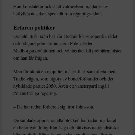
Han konstaterar också att valrörelsen präglades av
hatfyllda attacker, speciellt från regeringssidan.
Erfaren politiker
Donald Tusk, som har varit ledare för Europeiska rådet
och tidigare premiärminister i Polen, leder
Medborgarkoalitionen och väntas åter bli premiärminister
om han får frågan.
Men för att nå en majoritet måste Tusk samarbeta med
Tredje vägen, som utgörs av bondeförbundet och det
nybildade partiet 2050. Även ett vänsterparti ingå i
Polens troliga regering.
– De har redan förberett sig, tror Johnsson.
De samlade oppositionella blocken har redan markerat
en helomvändning från Lag och rättvisas nationalistiska
högerpolitik. Rättsväsendet ska avpolitiseras, liksom