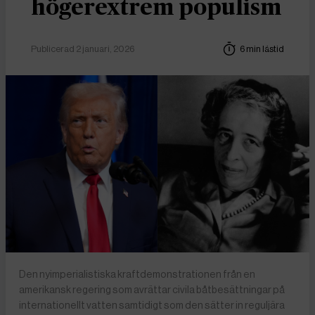
högerextrem populism
Publicerad 2 januari, 2026
6 min lästid
Den nyimperialistiska kraftdemonstrationen från en
amerikansk regering som avrättar civila båtbesättningar på
internationellt vatten samtidigt som den sätter in reguljära