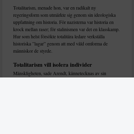
Totalitarism, menade hon, var en radikalt ny
regeringsform som utmärkte sig genom sin ideologiska
uppfattning om historia. För nazisterna var historia en
krock mellan raser; för stalinismen var det en klasskamp.
Hur som helst försökte totalitära ledare verkställa
historiska ”lagar” genom att med våld omforma de
människor de styrde.
Totalitarism vill isolera individer
Mänskligheten, sade Arendt, kännetecknas av sin
oändliga variation – ingen person kan någonsin helt
ersätta en annan. Totalitarism syftade till att förstöra
detta. Den isolerade individer, upplöste de band genom
vilka de förenar och stärker varandra, och försökte
utplåna den mänskliga personligheten.
Koncentrationslägrens totala dominans gjorde det genom
att reducera varje fånge till ”en bunt reaktioner som kan