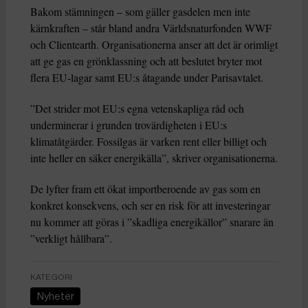
Bakom stämningen – som gäller gasdelen men inte
kärnkraften – står bland andra Världsnaturfonden WWF
och Clientearth. Organisationerna anser att det är orimligt
att ge gas en grönklassning och att beslutet bryter mot
flera EU-lagar samt EU:s åtagande under Parisavtalet.
”Det strider mot EU:s egna vetenskapliga råd och
underminerar i grunden trovärdigheten i EU:s
klimatåtgärder. Fossilgas är varken rent eller billigt och
inte heller en säker energikälla”, skriver organisationerna.
De lyfter fram ett ökat importberoende av gas som en
konkret konsekvens, och ser en risk för att investeringar
nu kommer att göras i ”skadliga energikällor” snarare än
”verkligt hållbara”.
KATEGORI
Nyheter