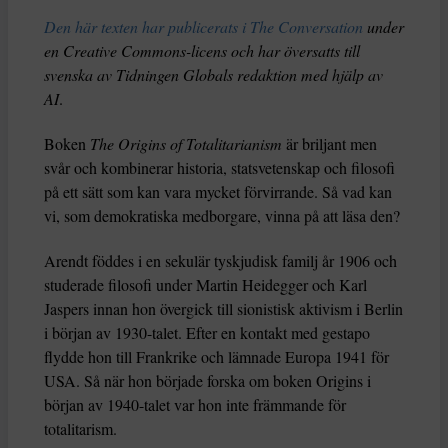
Den här texten har publicerats i The Conversation
under
en Creative Commons-licens och har översatts till
svenska av Tidningen Globals redaktion med hjälp av
AI
.
Boken
The Origins of Totalitarianism
är briljant men
svår och kombinerar historia, statsvetenskap och filosofi
på ett sätt som kan vara mycket förvirrande. Så vad kan
vi, som demokratiska medborgare, vinna på att läsa den?
Arendt föddes i en sekulär tyskjudisk familj år 1906 och
studerade filosofi under Martin Heidegger och Karl
Jaspers innan hon övergick till sionistisk aktivism i Berlin
i början av 1930-talet. Efter en kontakt med gestapo
flydde hon till Frankrike och lämnade Europa 1941 för
USA. Så när hon började forska om boken Origins i
början av 1940-talet var hon inte främmande för
totalitarism.