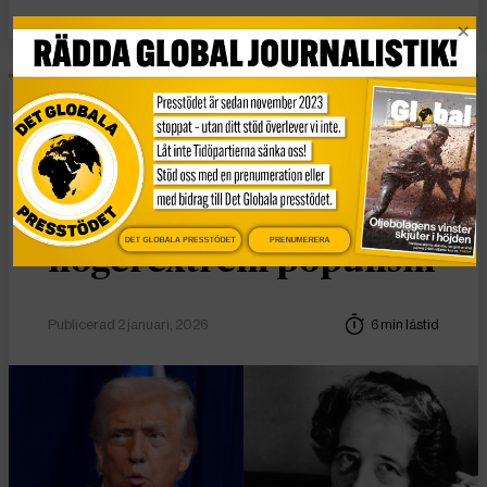
Essä
Vad Hanna Arendt kan
lära oss om
DET GLOBALA PRESSTÖDET
PRENUMERERA
högerextrem populism
Publicerad 2 januari, 2026
6 min lästid