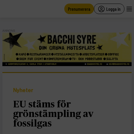
main
content
Prenumerera
Logga in
ANNONS
Nyheter
EU stäms för
grönstämpling av
fossilgas