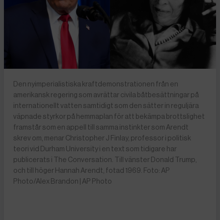
Den nyimperialistiska kraftdemonstrationen från en
amerikansk regering som avrättar civila båtbesättningar på
internationellt vatten samtidigt som den sätter in reguljära
väpnade styrkor på hemmaplan för att bekämpa brottslighet
framstår som en appell till samma instinkter som Arendt
skrev om, menar Christopher J Finlay, professor i politisk
teori vid Durham University i en text som tidigare har
publicerats i The Conversation. Till vänster Donald Trump,
och till höger Hannah Arendt, fotad 1969. Foto: AP
Photo/Alex Brandon | AP Photo