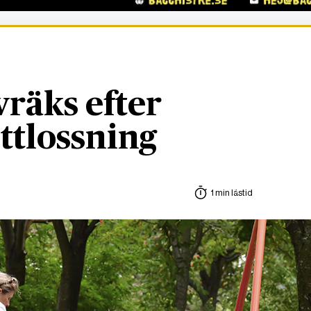
vräks efter
ttlossning
1 min lästid