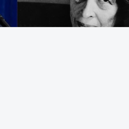
egering som avrättar civila båtbesättningar på internationellt vatten
t bekämpa brottslighet framstår som en appell till samma instinkter 
d Durham University i en text som tidigare har publicerats i The Convers