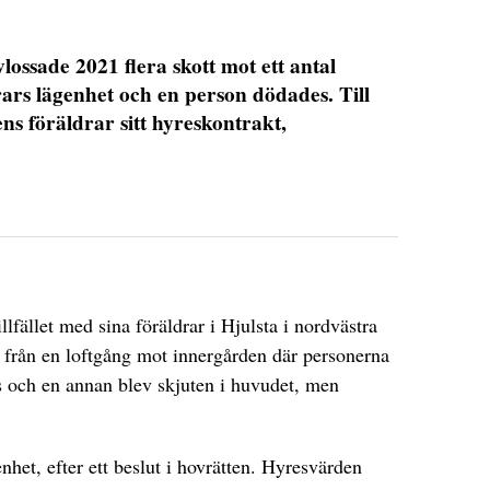
ossade 2021 flera skott mot ett antal
rars lägenhet och en person dödades. Till
ns föräldrar sitt hyreskontrakt,
DET GLOBALA PRESSTÖDET
PRENUMERERA
lfället med sina föräldrar i Hjulsta i nordvästra
 från en loftgång mot innergården där personerna
s och en annan blev skjuten i huvudet, men
nhet, efter ett beslut i hovrätten. Hyresvärden