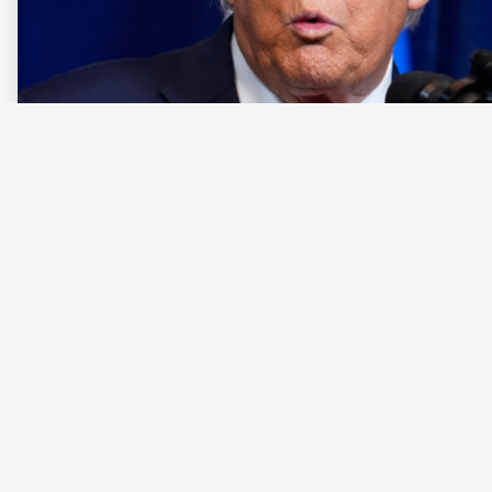
Den nyimperialistiska kraftdemonstrationen från en amerikansk r
som den sätter in reguljära väpnade styrkor på hemmaplan för at
skrev om, menar Christopher J Finlay, professor i politisk teori vi