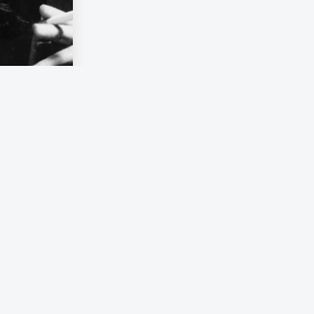
 samtidigt
som Arendt
ation. Till