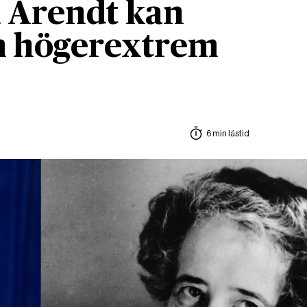
 Arendt kan
om högerextrem
6 min lästid