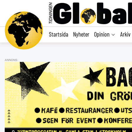
main
content
Startsida
Nyheter
Opinion
Arkiv
ANNONS