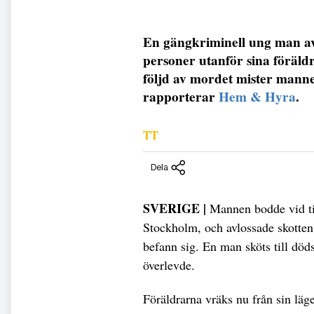
En gängkriminell ung man avl
personer utanför sina föräld
följd av mordet mister manne
rapporterar
Hem & Hyra
.
TT
Dela
SVERIGE |
Mannen bodde vid til
Stockholm, och avlossade skotten
befann sig. En man sköts till död
överlevde.
Föräldrarna vräks nu från sin läge