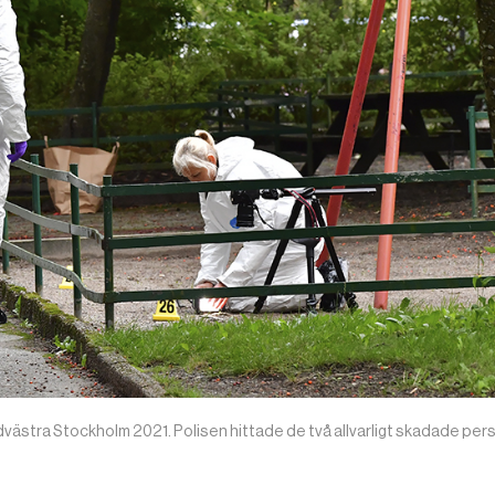
nordvästra Stockholm 2021. Polisen hittade de två allvarligt skadade pe