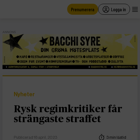
main
content
Prenumerera
Logga in
ANNONS
Nyheter
Rysk regimkritiker får
strängaste straffet
Publicerad 18 april, 2023
3 min lästid