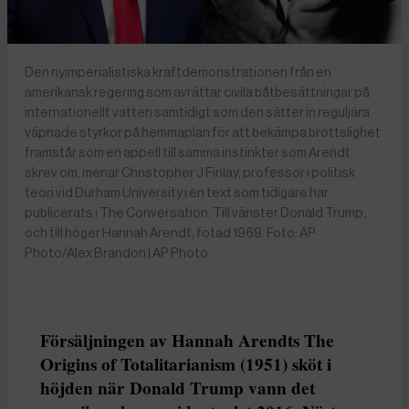
Den nyimperialistiska kraftdemonstrationen från en
amerikansk regering som avrättar civila båtbesättningar på
internationellt vatten samtidigt som den sätter in reguljära
väpnade styrkor på hemmaplan för att bekämpa brottslighet
framstår som en appell till samma instinkter som Arendt
skrev om, menar Christopher J Finlay, professor i politisk
teori vid Durham University i en text som tidigare har
publicerats i The Conversation. Till vänster Donald Trump,
och till höger Hannah Arendt, fotad 1969. Foto: AP
Photo/Alex Brandon | AP Photo
Försäljningen av Hannah Arendts The
Origins of Totalitarianism (1951) sköt i
höjden när Donald Trump vann det