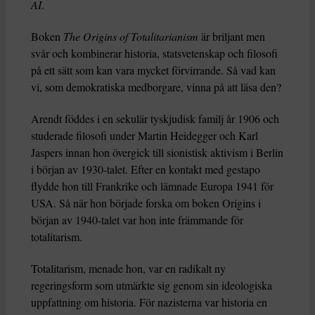
AI
.
Boken
The Origins of Totalitarianism
är briljant men
svår och kombinerar historia, statsvetenskap och filosofi
på ett sätt som kan vara mycket förvirrande. Så vad kan
vi, som demokratiska medborgare, vinna på att läsa den?
Arendt föddes i en sekulär tyskjudisk familj år 1906 och
studerade filosofi under Martin Heidegger och Karl
Jaspers innan hon övergick till sionistisk aktivism i Berlin
i början av 1930-talet. Efter en kontakt med gestapo
flydde hon till Frankrike och lämnade Europa 1941 för
USA. Så när hon började forska om boken Origins i
början av 1940-talet var hon inte främmande för
totalitarism.
Totalitarism, menade hon, var en radikalt ny
regeringsform som utmärkte sig genom sin ideologiska
uppfattning om historia. För nazisterna var historia en