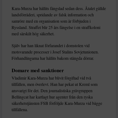
Kara-Murza har hållits fängslad sedan dess. Åtalet gällde
landsförräderi, spridande av falsk information och
samröre med en organisation som är förbjuden i
Ryssland. Straffet blir 25 års fängelse i en straffkoloni
med särskilt hög säkerhet.
Själv har han liknat förfarandet i domstolen vid
motsvarande processer i Josef Stalins Sovjetunionen.
Förhandlingarna har hållits bakom stängda dörrar.
Domare med sanktioner
Vladimir Kara-Murza har blivit förgiftad vid två
tillfällen, men överlevt. Han har pekat ut Kreml som
ansvarigt för det. Den journalistiska grävgruppen
Bellingcat har kartlagt hur agenter från den ryska
säkerhetstjänsten FSB förföljde Kara-Murza vid bägge
tillfällena.