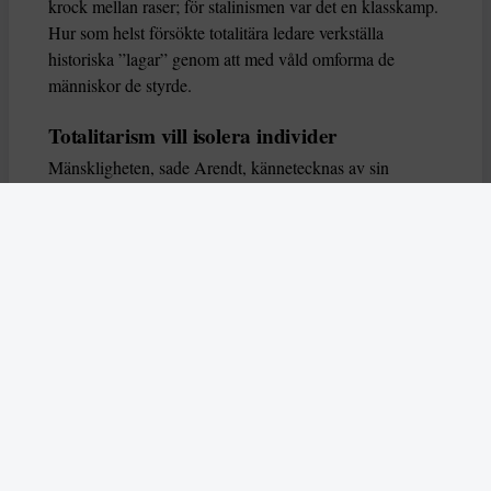
krock mellan raser; för stalinismen var det en klasskamp.
Hur som helst försökte totalitära ledare verkställa
historiska ”lagar” genom att med våld omforma de
människor de styrde.
Totalitarism vill isolera individer
Mänskligheten, sade Arendt, kännetecknas av sin
oändliga variation – ingen person kan någonsin helt
ersätta en annan. Totalitarism syftade till att förstöra
detta. Den isolerade individer, upplöste de band genom
vilka de förenar och stärker varandra, och försökte
utplåna den mänskliga personligheten.
Koncentrationslägrens totala dominans gjorde det genom
att reducera varje fånge till ”en bunt reaktioner som kan
likvideras och ersättas” innan de dödas. Med alla i
slutändan utsatta för detta hot, gjorde totalitarismen den
mänskliga personen som sådan överflödig.