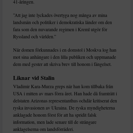
41-åringen.
”Att jag inte lyckades övertyga nog många av mina
landsmän och politiker i demokratiska länder om den
fara som den nuvarande regimen i Kreml utgör för
Ryssland och världen.”
När domen förkunnades i en domstol i Moskva log han
mot sina anhängare i den lilla publiken och uppmanade
dem med gester att skriva brev till honom i fängelset.
Liknar vid Stalin
Vladimir Kara-Murza greps när han kom tillbaka från
USA i mitten av mars förra året. Han hade då framträtt i
delstaten Arizonas representanthus ochdär kritiserat den
ryska invasionen av Ukraina. De ryska myndigheterna
anklagade honom först för att ha spridit falsk
information, men lade senare till de strängare
anklagelserna om landsförräderi.