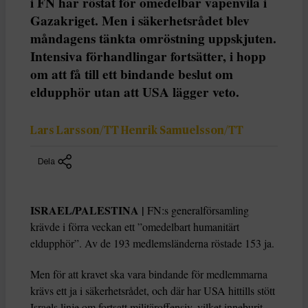
i FN har röstat för omedelbar vapenvila i
Gazakriget. Men i säkerhetsrådet blev
måndagens tänkta omröstning uppskjuten.
Intensiva förhandlingar fortsätter, i hopp
om att få till ett bindande beslut om
eldupphör utan att USA lägger veto.
Lars Larsson/TT Henrik Samuelsson/TT
Dela
ISRAEL/PALESTINA |
FN:s generalförsamling
krävde i förra veckan ett ”omedelbart humanitärt
eldupphör”. Av de 193 medlemsländerna röstade 153 ja.
Men för att kravet ska vara bindande för medlemmarna
krävs ett ja i säkerhetsrådet, och där har USA hittills stött
Israels linje om fortsatt militäroffensiv, vilket inneburit