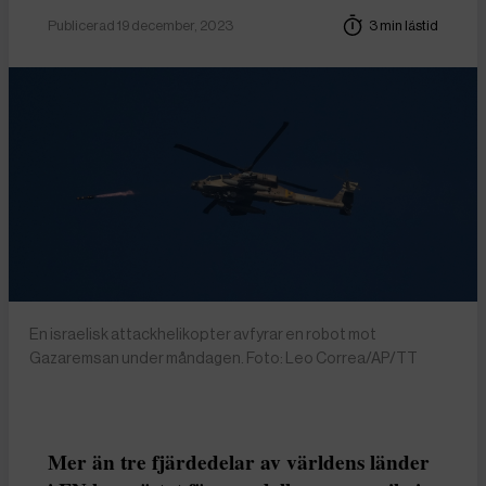
Publicerad 19 december, 2023
3 min lästid
En israelisk attackhelikopter avfyrar en robot mot
Gazaremsan under måndagen. Foto: Leo Correa/AP/TT
Mer än tre fjärdedelar av världens länder