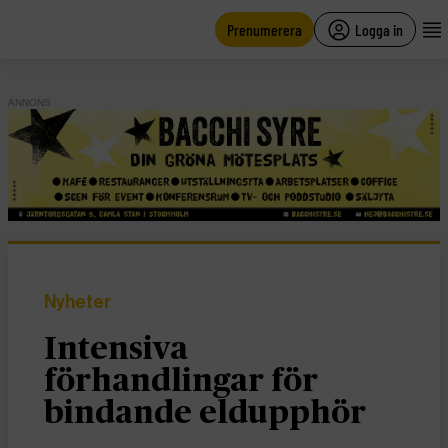
main
content
Prenumerera
Logga in
ANNONS
Nyheter
Intensiva
förhandlingar för
bindande eldupphör