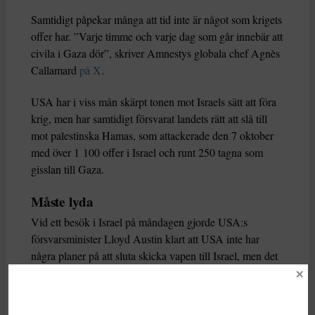
Samtidigt påpekar många att tid inte är något som krigets
offer har. ”Varje timme och varje dag som går innebär att
civila i Gaza dör”, skriver Amnestys globala chef Agnès
Callamard
på X
.
USA har i viss mån skärpt tonen mot Israels sätt att föra
krig, men har samtidigt försvarat landets rätt att slå till
mot palestinska Hamas, som attackerade den 7 oktober
med över 1 100 offer i Israel och runt 250 tagna som
gisslan till Gaza.
Måste lyda
Vid ett besök i Israel på måndagen gjorde USA:s
försvarsminister Lloyd Austin klart att USA inte har
några planer på att sluta skicka vapen till Israel, men det
framgick inte om FN-förhandlingarna diskuterats.
Den Hamasstyrda hälsomyndigheten i Gaza hävdar att