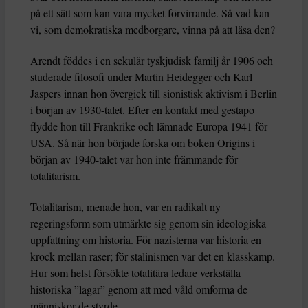
på ett sätt som kan vara mycket förvirrande. Så vad kan
vi, som demokratiska medborgare, vinna på att läsa den?
Arendt föddes i en sekulär tyskjudisk familj år 1906 och
studerade filosofi under Martin Heidegger och Karl
Jaspers innan hon övergick till sionistisk aktivism i Berlin
i början av 1930-talet. Efter en kontakt med gestapo
flydde hon till Frankrike och lämnade Europa 1941 för
USA. Så när hon började forska om boken Origins i
början av 1940-talet var hon inte främmande för
totalitarism.
Totalitarism, menade hon, var en radikalt ny
regeringsform som utmärkte sig genom sin ideologiska
uppfattning om historia. För nazisterna var historia en
krock mellan raser; för stalinismen var det en klasskamp.
Hur som helst försökte totalitära ledare verkställa
historiska ”lagar” genom att med våld omforma de
människor de styrde.