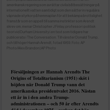
amerikansk regering som avrättar civila båtbesättningar på
internationellt vatten samtidigt som den sätter in reguljära
väpnade styrkor på hemmaplan för att bekämpa brottslighet
framstår som en appell till samma instinkter som Arendt
skrev om, menar Christopher J Finlay, professor i politisk
teori vid Durham University i en text som tidigare har
publicerats i The Conversation. Till vänster Donald Trump,
och till höger Hannah Arendt, fotad 1969. Foto: AP
Photo/Alex Brandon | AP Photo
Försäljningen av Hannah Arendts The
Origins of Totalitarianism (1951) sköt i
höjden när Donald Trump vann det
amerikanska presidentvalet 2016. Nästan
ett år in i den andra Trump-
administrationen – och 50 år efter Arendts
död i december 1975 – verkar det här