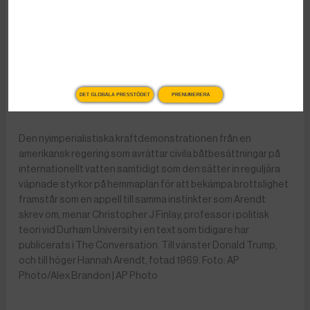
Vad Hanna Arendt kan
lära oss om
högerextrem populism
Publicerad 2 januari, 2026
6 min lästid
DET GLOBALA PRESSTÖDET
PRENUMERERA