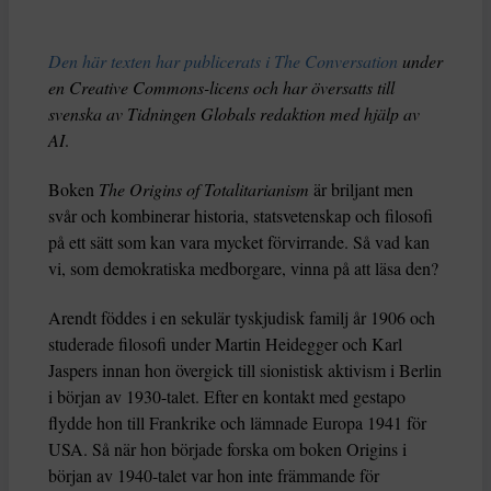
död i december 1975 – verkar det här
vara ett lämpligt tillfälle att återvända till
boken och se vilket ljus den kastar över
2025. Det skriver Christopher J Finlay,
professor i politisk teori vid Durham
University.
Christopher J Finlay
Dela
Den här texten har publicerats i The Conversation
under
en Creative Commons-licens och har översatts till
svenska av Tidningen Globals redaktion med hjälp av
AI
.
Boken
The Origins of Totalitarianism
är briljant men