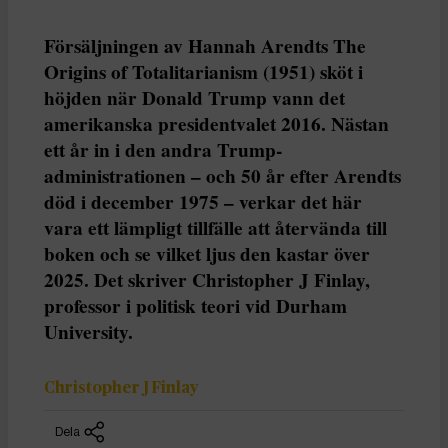
Den nyimperialistiska kraftdemonstrationen från en
amerikansk regering som avrättar civila båtbesättningar på
internationellt vatten samtidigt som den sätter in reguljära
väpnade styrkor på hemmaplan för att bekämpa brottslighet
framstår som en appell till samma instinkter som Arendt
skrev om, menar Christopher J Finlay, professor i politisk
teori vid Durham University i en text som tidigare har
publicerats i The Conversation. Till vänster Donald Trump,
och till höger Hannah Arendt, fotad 1969. Foto: AP
Photo/Alex Brandon | AP Photo
Försäljningen av Hannah Arendts The
Origins of Totalitarianism (1951) sköt i
höjden när Donald Trump vann det
amerikanska presidentvalet 2016. Nästan
ett år in i den andra Trump-
administrationen – och 50 år efter Arendts