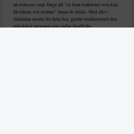
människor de styrde.
Totalitarism vill isolera individer
Mänskligheten, sade Arendt, kännetecknas av sin
oändliga variation – ingen person kan någonsin helt
ersätta en annan. Totalitarism syftade till att förstöra
detta. Den isolerade individer, upplöste de band genom
vilka de förenar och stärker varandra, och försökte
utplåna den mänskliga personligheten.
Koncentrationslägrens totala dominans gjorde det genom
att reducera varje fånge till ”en bunt reaktioner som kan
likvideras och ersättas” innan de dödas. Med alla i
slutändan utsatta för detta hot, gjorde totalitarismen den
mänskliga personen som sådan överflödig.
I stället för att sträva efter stabilitet var totalitarismen
alltid en rörelse som ständigt anstiftade förändring. När
dess propaganda kolliderade med fakta, brutaliserade den