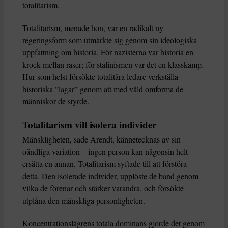
svår och kombinerar historia, statsvetenskap och filosofi
på ett sätt som kan vara mycket förvirrande. Så vad kan
vi, som demokratiska medborgare, vinna på att läsa den?
Arendt föddes i en sekulär tyskjudisk familj år 1906 och
studerade filosofi under Martin Heidegger och Karl
Jaspers innan hon övergick till sionistisk aktivism i Berlin
i början av 1930-talet. Efter en kontakt med gestapo
flydde hon till Frankrike och lämnade Europa 1941 för
USA. Så när hon började forska om boken Origins i
början av 1940-talet var hon inte främmande för
totalitarism.
Totalitarism, menade hon, var en radikalt ny
regeringsform som utmärkte sig genom sin ideologiska
uppfattning om historia. För nazisterna var historia en
krock mellan raser; för stalinismen var det en klasskamp.
Hur som helst försökte totalitära ledare verkställa
historiska ”lagar” genom att med våld omforma de