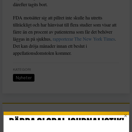
därefter tagits bort.
FDA motsätter sig att pillret inte skulle ha utretts
tillräckligt och har hänvisat till flera studier som visar att
färre än en procent av patienterna som får det behöver
läggas in på sjukhus,
rapporterar The New York Times
.
Det kan dröja månader innan ett beslut i
appellationsdomstolen kommer.
KATEGORI
Nyheter
Essä