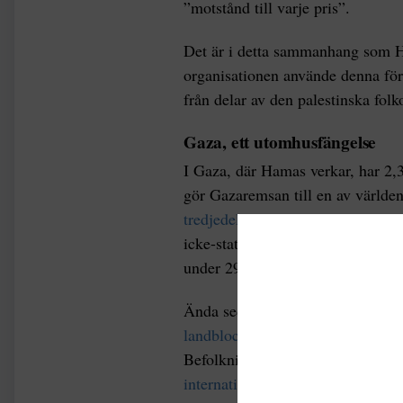
”motstånd till varje pris”.
Det är i detta sammanhang som Ha
organisationen använde denna förtv
från delar av den palestinska fol
Gaza, ett utomhusfängelse
I Gaza, där Hamas verkar, har 2,3
gör Gazaremsan till en av värld
tredjedelar av befolkningen
lever 
icke-statliga organisationen B’T
under 29 år.
Ända sedan 2007 har området var
landblockad,
som har hindrat näst
Befolkningen i Gaza är ofta utan v
internationellt bistånd
. För att ta