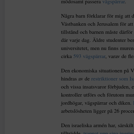
mödosamt passera
vägspärrar
.
Några barn förklarar för mig att
Västbanken och Jerusalem för att 
tillstånd och barnen måste därfö
där varje dag. Äldre studenter ber
universitetet, men nu finns muren
cirka
593 vägspärrar
, varav de fle
Den ekonomiska situationen på V
hindras av de
restriktioner som Is
och vissa insatsvaror förbjuden, et
kontroller utförs och förutom mur
jordhögar, vägspärrar och diken.
arbetslösheten ligger på 26 proce
Den israeliska armén har, särski
tillträdde,
trappat upp sina ingri