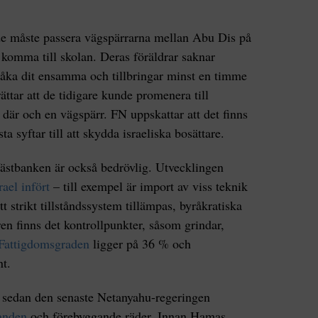
 de måste passera vägspärrarna mellan Abu Dis på
komma till skolan. Deras föräldrar saknar
r åka dit ensamma och tillbringar minst en timme
ättar att de tidigare kunde promenera till
 där och en vägspärr. FN uppskattar att det finns
sta syftar till att skydda israeliska bosättare.
ästbanken är också bedrövlig. Utvecklingen
rael infört
– till exempel är import av viss teknik
t strikt tillståndssystem tillämpas, byråkratiska
en finns det kontrollpunkter, såsom grindar,
Fattigdomsgraden
ligger på 36 % och
nt.
lt sedan den senaste Netanyahu-regeringen
panden
och förebyggande räder. Innan Hamas