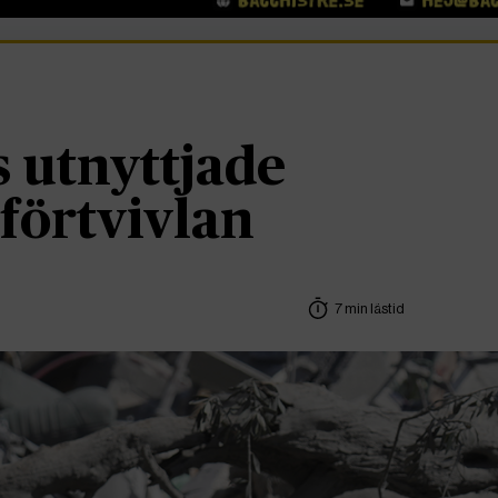
 utnyttjade
 förtvivlan
7 min lästid