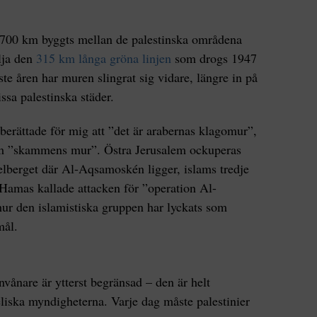
700 km byggts mellan de palestinska områdena
ölja den
315 km långa gröna linjen
som drogs 1947
te åren har muren slingrat sig vidare, längre in på
ssa palestinska städer.
berättade för mig att ”det är arabernas klagomur”,
som ”skammens mur”. Östra Jerusalem ockuperas
elberget där Al-Aqsamoskén ligger, islams tredje
 Hamas kallade attacken för ”operation Al-
ur den islamistiska gruppen har lyckats som
mål.
nvånare är ytterst begränsad – den är helt
aeliska myndigheterna. Varje dag måste palestinier