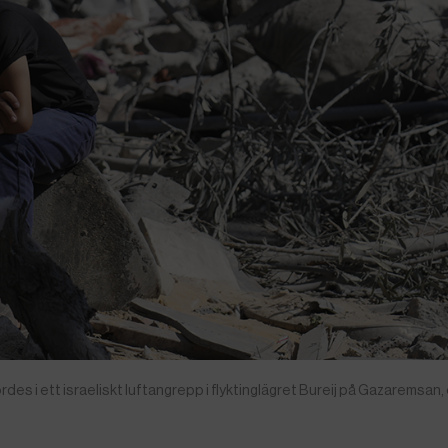
rdes i ett israeliskt luftangrepp i flyktinglägret Bureij på Gazaremsa