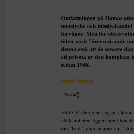
Omfattningen på Hamas attac
motstycke och misslyckandet 
förvånar. Men för observatör
tiden varit ”överraskande me
denna essä att de senaste da
ett prisma av den komplexa ko
sedan 1948.
Marie Durrieu
Dela
ESSÄ På den plats jag just lämna
våldsamheten ligger latent hos de
om ”fred”, utan snarare om ”slut