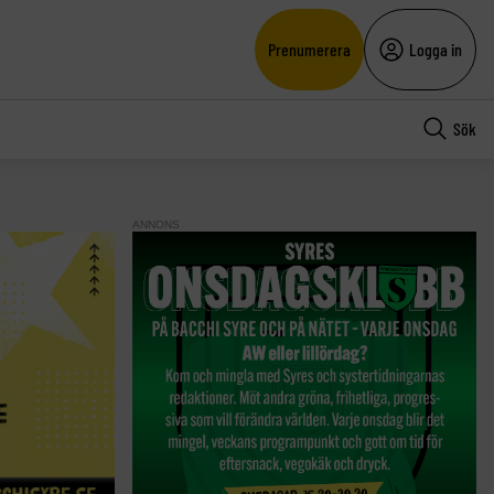
Prenumerera
Logga in
Sök
ANNONS