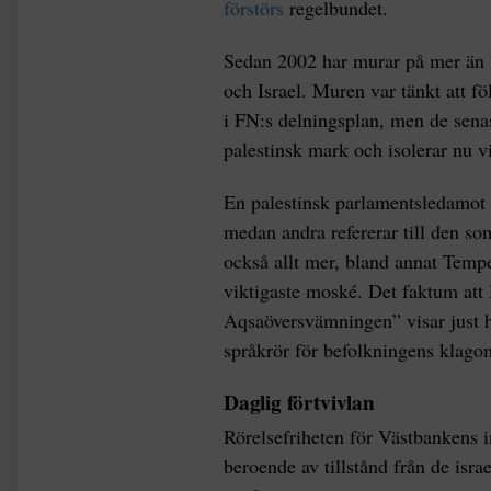
förstörs
regelbundet.
Sedan 2002 har murar på mer än 
och Israel. Muren var tänkt att f
i FN:s delningsplan, men de senas
palestinsk mark och isolerar nu vi
En palestinsk parlamentsledamot 
medan andra refererar till den 
också allt mer, bland annat Temp
viktigaste moské. Det faktum att
Aqsaöversvämningen” visar just h
språkrör för befolkningens klago
Daglig förtvivlan
Rörelsefriheten för Västbankens i
beroende av tillstånd från de isr