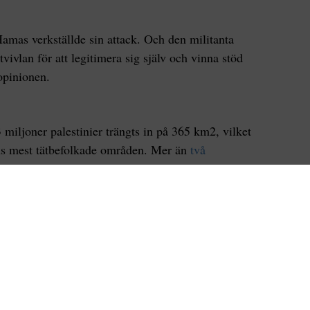
mas verkställde sin attack. Och den militanta
ivlan för att legitimera sig själv och vinna stöd
kopinionen.
 miljoner palestinier trängts in på 365 km2, vilket
ens mest tätbefolkade områden. Mer än
två
under existensminimum och enligt den israeliska
selem ligger
arbetslösheten på 75 %
bland personer
it föremål för en
israelisk sjö-, luft- och
an all kontakt med världen utanför.
atten och elektricitet och försörjs i huvudsak av
 sig in och ut ur Gaza krävs tillstånd från den