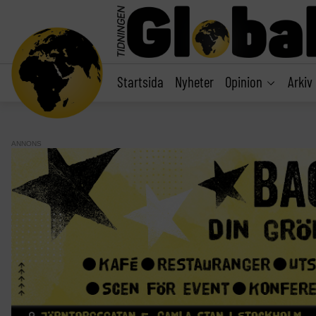
main
content
Startsida
Nyheter
Opinion
Arkiv
ANNONS