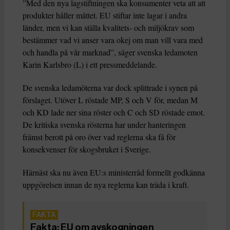
”Med den nya lagstiftningen ska konsumenter veta att att
produkter håller måttet. EU stiftar inte lagar i andra
länder, men vi kan ställa kvalitets- och miljökrav som
bestämmer vad vi anser vara okej om man vill vara med
och handla på vår marknad”, säger svenska ledamoten
Karin Karlsbro (L) i ett pressmeddelande.
De svenska ledamöterna var dock splittrade i synen på
förslaget. Utöver L röstade MP, S och V för, medan M
och KD lade ner sina röster och C och SD röstade emot.
De kritiska svenska rösterna har under hanteringen
främst berott på oro över vad reglerna ska få för
konsekvenser för skogsbruket i Sverige.
Härnäst ska nu även EU:s ministerråd formellt godkänna
uppgörelsen innan de nya reglerna kan träda i kraft.
Fakta: EU om avskogningen