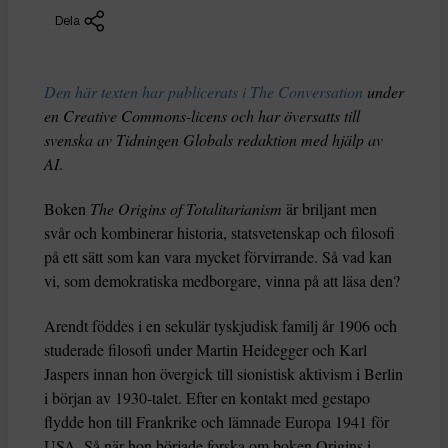
Dela
Den här texten har publicerats i The Conversation
under
en Creative Commons-licens och har översatts till
svenska av Tidningen Globals redaktion med hjälp av
AI
.
Boken
The Origins of Totalitarianism
är briljant men
svår och kombinerar historia, statsvetenskap och filosofi
på ett sätt som kan vara mycket förvirrande. Så vad kan
vi, som demokratiska medborgare, vinna på att läsa den?
Arendt föddes i en sekulär tyskjudisk familj år 1906 och
studerade filosofi under Martin Heidegger och Karl
Jaspers innan hon övergick till sionistisk aktivism i Berlin
i början av 1930-talet. Efter en kontakt med gestapo
flydde hon till Frankrike och lämnade Europa 1941 för
USA. Så när hon började forska om boken Origins i