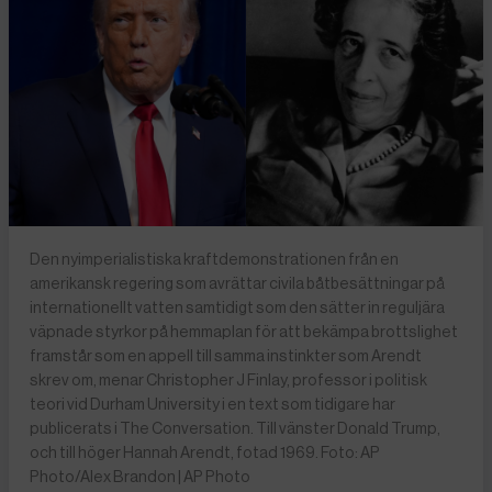
Den nyimperialistiska kraftdemonstrationen från en
amerikansk regering som avrättar civila båtbesättningar på
internationellt vatten samtidigt som den sätter in reguljära
väpnade styrkor på hemmaplan för att bekämpa brottslighet
framstår som en appell till samma instinkter som Arendt
skrev om, menar Christopher J Finlay, professor i politisk
teori vid Durham University i en text som tidigare har
publicerats i The Conversation. Till vänster Donald Trump,
och till höger Hannah Arendt, fotad 1969. Foto: AP
Photo/Alex Brandon | AP Photo