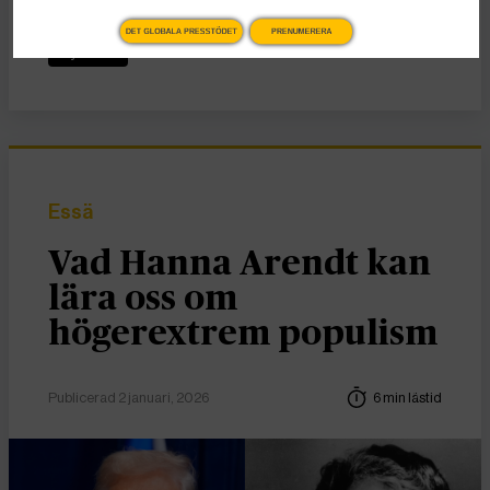
KATEGORI
DET GLOBALA PRESSTÖDET
PRENUMERERA
Nyheter
Essä
Vad Hanna Arendt kan
lära oss om
högerextrem populism
Publicerad 2 januari, 2026
6 min lästid