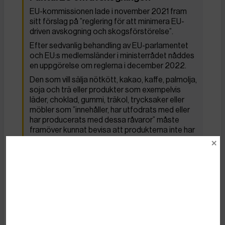
EU-kommissionen lade i november 2021 fram
sitt förslag på ”reglering för att minimera EU-
driven avskogning och skogsförstörelse”.
Efter sedvanlig behandling av EU-parlamentet
och EU:s medlemsländer i ministerrådet nåddes
en uppgörelse om reglerna i december 2022.
Den som vill sälja nötkött, kakao, kaffe, palmolja,
soja och trä eller produkter som exempelvis
läder, choklad, gummi, träkol, trycksaker eller
möbler som ”innehåller, har utfodrats med eller
har producerats med dessa råvaror” måste
framöver kunnat bevisa att produkterna inte har
orsakat skogsförstörelse efter den 31
december 2020.
För att underlätta görs samtidigt en
riskbedömning, där högre redovisningskrav
ställs på högriskländer.
Källor: EU-kommissionen, EU-parlamentet.