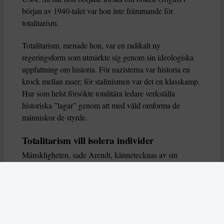
början av 1940-talet var hon inte främmande för
totalitarism.
Totalitarism, menade hon, var en radikalt ny
regeringsform som utmärkte sig genom sin ideologiska
uppfattning om historia. För nazisterna var historia en
krock mellan raser; för stalinismen var det en klasskamp.
Hur som helst försökte totalitära ledare verkställa
historiska ”lagar” genom att med våld omforma de
människor de styrde.
Totalitarism vill isolera individer
Mänskligheten, sade Arendt, kännetecknas av sin
oändliga variation – ingen person kan någonsin helt
ersätta en annan. Totalitarism syftade till att förstöra
detta. Den isolerade individer, upplöste de band genom
vilka de förenar och stärker varandra, och försökte
utplåna den mänskliga personligheten.