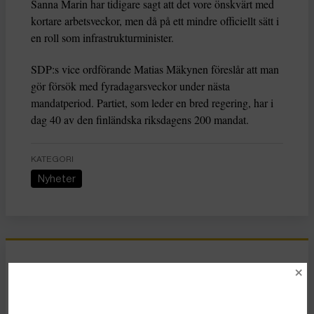
Sanna Marin har tidigare sagt att det vore önskvärt med
kortare arbetsveckor, men då på ett mindre officiellt sätt i
en roll som infrastrukturminister.
SDP:s vice ordförande Matias Mäkynen föreslår att man
gör försök med fyradagarsveckor under nästa
mandatperiod. Partiet, som leder en bred regering, har i
dag 40 av den finländska riksdagens 200 mandat.
KATEGORI
Nyheter
Essä
Vad Hanna Arendt kan