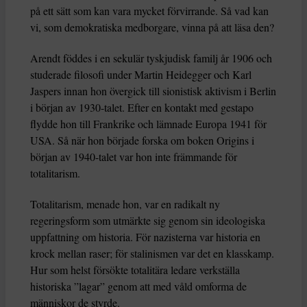
på ett sätt som kan vara mycket förvirrande. Så vad kan
vi, som demokratiska medborgare, vinna på att läsa den?
Arendt föddes i en sekulär tyskjudisk familj år 1906 och
studerade filosofi under Martin Heidegger och Karl
Jaspers innan hon övergick till sionistisk aktivism i Berlin
i början av 1930-talet. Efter en kontakt med gestapo
flydde hon till Frankrike och lämnade Europa 1941 för
USA. Så när hon började forska om boken Origins i
början av 1940-talet var hon inte främmande för
totalitarism.
Totalitarism, menade hon, var en radikalt ny
regeringsform som utmärkte sig genom sin ideologiska
uppfattning om historia. För nazisterna var historia en
krock mellan raser; för stalinismen var det en klasskamp.
Hur som helst försökte totalitära ledare verkställa
historiska ”lagar” genom att med våld omforma de
människor de styrde.