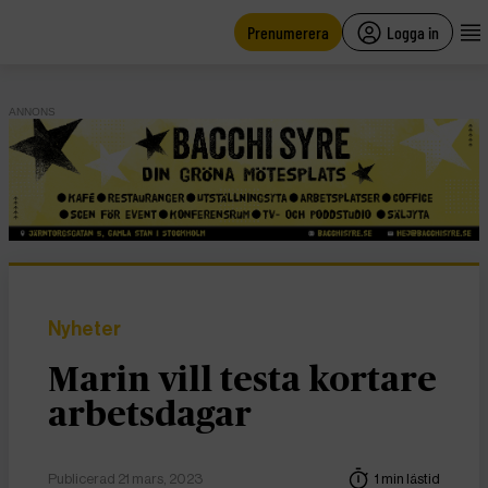
main
content
Prenumerera
Logga in
ANNONS
Nyheter
Marin vill testa kortare
arbetsdagar
Publicerad 21 mars, 2023
1 min lästid