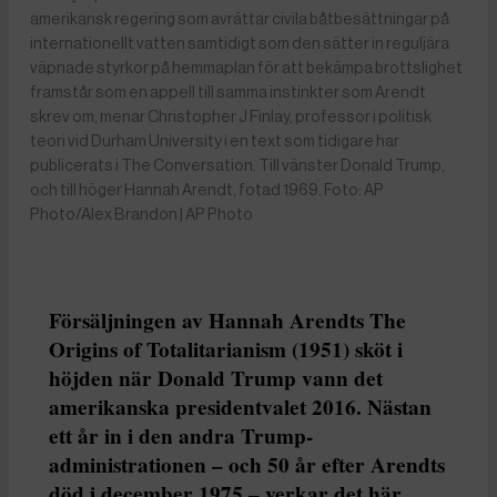
amerikansk regering som avrättar civila båtbesättningar på
internationellt vatten samtidigt som den sätter in reguljära
väpnade styrkor på hemmaplan för att bekämpa brottslighet
framstår som en appell till samma instinkter som Arendt
skrev om, menar Christopher J Finlay, professor i politisk
teori vid Durham University i en text som tidigare har
publicerats i The Conversation. Till vänster Donald Trump,
och till höger Hannah Arendt, fotad 1969. Foto: AP
Photo/Alex Brandon | AP Photo
Försäljningen av Hannah Arendts The
Origins of Totalitarianism (1951) sköt i
höjden när Donald Trump vann det
amerikanska presidentvalet 2016. Nästan
ett år in i den andra Trump-
administrationen – och 50 år efter Arendts
död i december 1975 – verkar det här