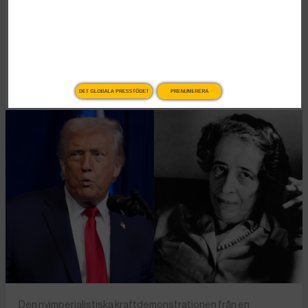
lära oss om
högerextrem populism
Publicerad 2 januari, 2026
6 min lästid
DET GLOBALA PRESSTÖDET
PRENUMERERA
Den nyimperialistiska kraftdemonstrationen från en