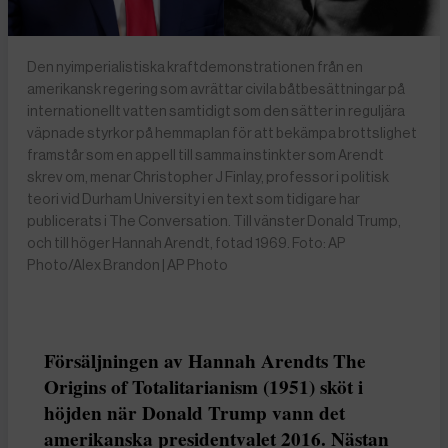
Den nyimperialistiska kraftdemonstrationen från en
amerikansk regering som avrättar civila båtbesättningar på
internationellt vatten samtidigt som den sätter in reguljära
väpnade styrkor på hemmaplan för att bekämpa brottslighet
framstår som en appell till samma instinkter som Arendt
skrev om, menar Christopher J Finlay, professor i politisk
teori vid Durham University i en text som tidigare har
publicerats i The Conversation. Till vänster Donald Trump,
och till höger Hannah Arendt, fotad 1969. Foto: AP
Photo/Alex Brandon | AP Photo
Försäljningen av Hannah Arendts The
Origins of Totalitarianism (1951) sköt i
höjden när Donald Trump vann det
amerikanska presidentvalet 2016. Nästan