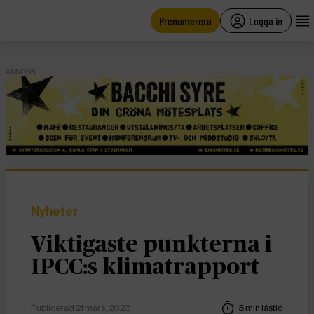
main
content
Prenumerera
Logga in
ANNONS
Nyheter
Viktigaste punkterna i
IPCC:s klimatrapport
Publicerad 21 mars, 2023
3 min lästid