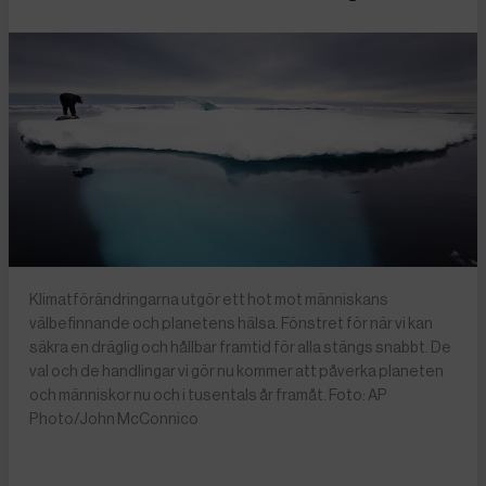
Klimatförändringarna utgör ett hot mot människans
välbefinnande och planetens hälsa. Fönstret för när vi kan
säkra en dräglig och hållbar framtid för alla stängs snabbt. De
val och de handlingar vi gör nu kommer att påverka planeten
och människor nu och i tusentals år framåt. Foto: AP
Photo/John McConnico