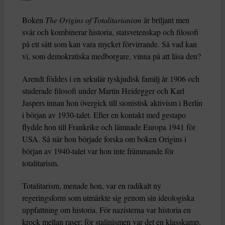
Boken
The Origins of Totalitarianism
är briljant men
svår och kombinerar historia, statsvetenskap och filosofi
på ett sätt som kan vara mycket förvirrande. Så vad kan
vi, som demokratiska medborgare, vinna på att läsa den?
Arendt föddes i en sekulär tyskjudisk familj år 1906 och
studerade filosofi under Martin Heidegger och Karl
Jaspers innan hon övergick till sionistisk aktivism i Berlin
i början av 1930-talet. Efter en kontakt med gestapo
flydde hon till Frankrike och lämnade Europa 1941 för
USA. Så när hon började forska om boken Origins i
början av 1940-talet var hon inte främmande för
totalitarism.
Totalitarism, menade hon, var en radikalt ny
regeringsform som utmärkte sig genom sin ideologiska
uppfattning om historia. För nazisterna var historia en
krock mellan raser; för stalinismen var det en klasskamp.