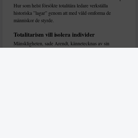
Hur som helst försökte totalitära ledare verkställa
historiska ”lagar” genom att med våld omforma de
människor de styrde.
Totalitarism vill isolera individer
Mänskligheten, sade Arendt, kännetecknas av sin
oändliga variation – ingen person kan någonsin helt
ersätta en annan. Totalitarism syftade till att förstöra
detta. Den isolerade individer, upplöste de band genom
vilka de förenar och stärker varandra, och försökte
utplåna den mänskliga personligheten.
Koncentrationslägrens totala dominans gjorde det genom
att reducera varje fånge till ”en bunt reaktioner som kan
likvideras och ersättas” innan de dödas. Med alla i
slutändan utsatta för detta hot, gjorde totalitarismen den
mänskliga personen som sådan överflödig.
I stället för att sträva efter stabilitet var totalitarismen