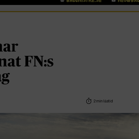
har
nat FN:s
ag
2 min lästid