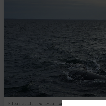
Ett par nordatlantiska rätvalar interagerar vid ytan av Cape Cod