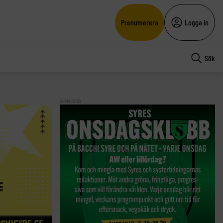
Prenumerera
Logga in
Sök
ANNONS