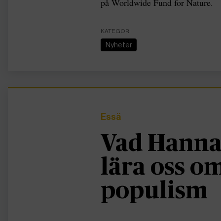
på Worldwide Fund for Nature.
KATEGORI
Nyheter
Essä
Vad Hanna
lära oss 
populism