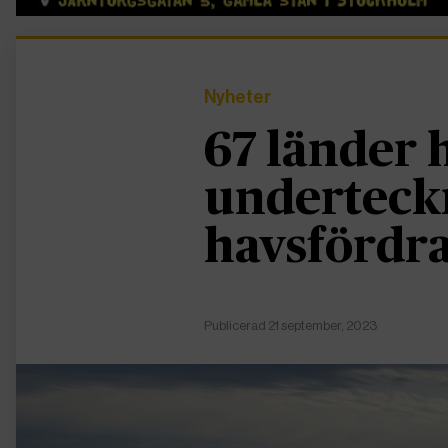
Nyheter
67 länder 
underteck
havsfördr
Publicerad 21 september, 2023