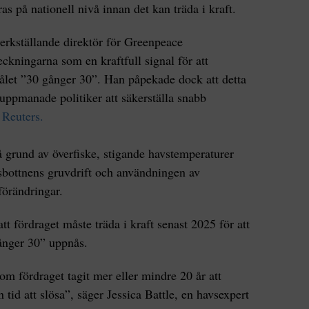
ras på nationell nivå innan det kan träda i kraft.
erkställande direktör för Greenpeace
ckningarna som en kraftfull signal för att
let ”30 gånger 30”. Han påpekade dock att detta
uppmanade politiker att säkerställa snabb
 Reuters.
 grund av överfiske, stigande havstemperaturer
sbottnens gruvdrift och användningen av
förändringar.
tt fördraget måste träda i kraft senast 2025 för att
gånger 30” uppnås.
om fördraget tagit mer eller mindre 20 år att
n tid att slösa”, säger Jessica Battle, en havsexpert