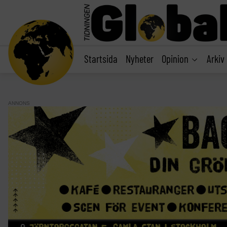
main
content
Startsida
Nyheter
Opinion
Arkiv
ANNONS