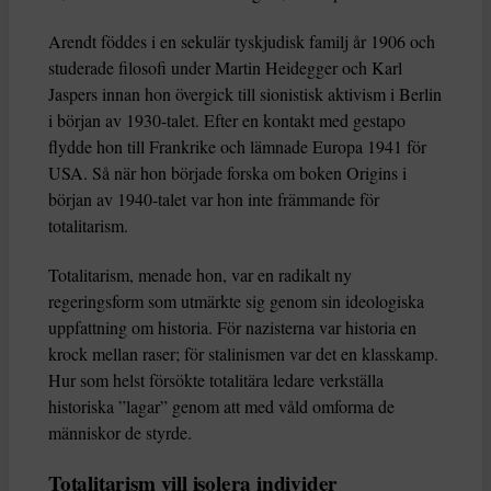
Arendt föddes i en sekulär tyskjudisk familj år 1906 och
studerade filosofi under Martin Heidegger och Karl
Jaspers innan hon övergick till sionistisk aktivism i Berlin
i början av 1930-talet. Efter en kontakt med gestapo
flydde hon till Frankrike och lämnade Europa 1941 för
USA. Så när hon började forska om boken Origins i
början av 1940-talet var hon inte främmande för
totalitarism.
Totalitarism, menade hon, var en radikalt ny
regeringsform som utmärkte sig genom sin ideologiska
uppfattning om historia. För nazisterna var historia en
krock mellan raser; för stalinismen var det en klasskamp.
Hur som helst försökte totalitära ledare verkställa
historiska ”lagar” genom att med våld omforma de
människor de styrde.
Totalitarism vill isolera individer