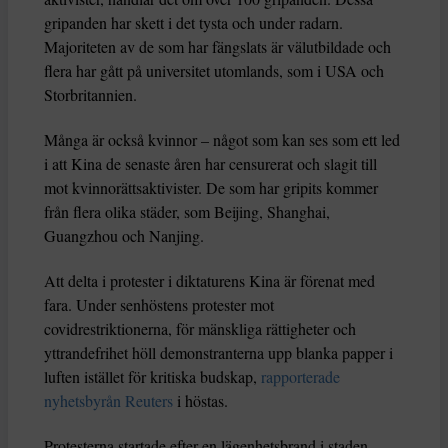
gripanden har skett i det tysta och under radarn.
Majoriteten av de som har fängslats är välutbildade och
flera har gått på universitet utomlands, som i USA och
Storbritannien.
Många är också kvinnor – något som kan ses som ett led
i att Kina de senaste åren har censurerat och slagit till
mot kvinnorättsaktivister. De som har gripits kommer
från flera olika städer, som Beijing, Shanghai,
Guangzhou och Nanjing.
Att delta i protester i diktaturens Kina är förenat med
fara. Under senhöstens protester mot
covidrestriktionerna, för mänskliga rättigheter och
yttrandefrihet höll demonstranterna upp blanka papper i
luften istället för kritiska budskap,
rapporterade
nyhetsbyrån Reuters
i höstas.
Protesterna startade efter en lägenhetsbrand i staden