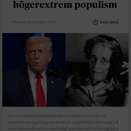
högerextrem populism
Publicerad 2 januari, 2026
6 min lästid
Den nyimperialistiska kraftdemonstrationen från en
amerikansk regering som avrättar civila båtbesättningar på
internationellt vatten samtidigt som den sätter in reguljära