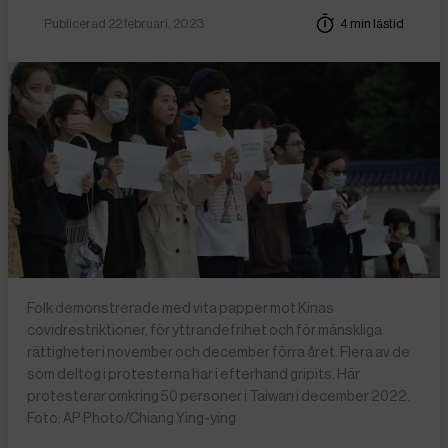
Publicerad 22 februari, 2023
4 min lästid
Folk demonstrerade med vita papper mot Kinas
covidrestriktioner, för yttrandefrihet och för mänskliga
rättigheter i november och december förra året. Flera av de
som deltog i protesterna har i efterhand gripits. Här
protesterar omkring 50 personer i Taiwan i december 2022.
Foto: AP Photo/Chiang Ying-ying