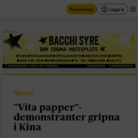
main
content
Prenumerera
Logga in
ANNONS
Nyheter
”Vita papper”-
demonstranter gripna
i Kina