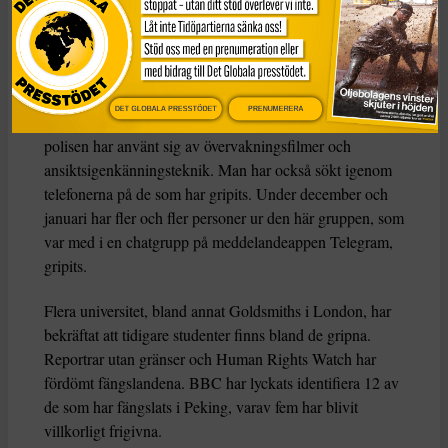
inte några radikala åsikter och trodde inte att det var så
allvarligt,
säger en person som kände flera av de
fängslade i Beijing till BBC.
Exakt hur myndigheterna har lyckats hitta just den här
DET GLOBALA PRESSTÖDET
PRENUMERERA
gruppen av vänner är oklart. Men vad som är känt är att
polisen har använt sig av övervakningsfilmer och
ansiktsigenkänningsteknik. Man har också sökt igenom
telefonerna på de som har gripits. Under december och
januari har fler och fler personer ur den här gruppen, som
var med i en chatgrupp på meddelandeappen Telegram,
gripits.
Flera universitet, bland annat Goldsmiths i London, har
bekräftat att tidigare studenter finns bland de gripna.
Reportrar utan gränser och Human Rights Watch har
fördömt fängslandena. BBC har lyckats identifiera 12 av
de som har fängslats i Peking, varav fem har blivit
villkorligt frigivna.