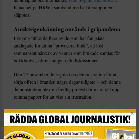
Kinachef på HRW i samband med att årsrapporten
släpptes.
Ansiktsigenkänning används i gripandena
I Peking tillhörde flera av de som har fängslats,
anklagade för att ha ”provocerat bråk”, ett löst
sammansatt nätverk av vänner som brukade samlas för
bokklubbar, filmvisningar och diskussioner.
Den 27 november deltog de i en demonstration för att
sörja offren i branden några dagar tidigare – och denna
demonstration blev en fredlig protest där man höll upp
tomma papper för att visa sin frustration.
– Klimatet har varit så förtryckande under en lång tid. De
[mina vänner] visste inte att de deltog i en specifik
protest. De trodde att det var ett sätt att få ventilera sina
känslor. De konfronterade inte polisen och de uttryckte