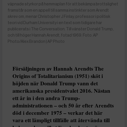
väpnade styrkor på hemmaplan för att bekämpa brottslighet
framstår som en appell till samma instinkter som Arendt
skrev om, menar Christopher J Finlay, professor i politisk
teori vid Durham University i en text som tidigare har
publicerats i The Conversation. Till vänster Donald Trump,
och till höger Hannah Arendt, fotad 1969. Foto: AP
Photo/Alex Brandon | AP Photo
Försäljningen av Hannah Arendts The
Origins of Totalitarianism (1951) sköt i
höjden när Donald Trump vann det
amerikanska presidentvalet 2016. Nästan
ett år in i den andra Trump-
administrationen – och 50 år efter Arendts
död i december 1975 – verkar det här
vara ett lämpligt tillfälle att återvända till