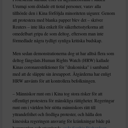
Urumqi som dödade ett tiotal personer, varav alla
tillhörde den i Kina förföljda minoriteten uigurer. Genom
att protestera med blanka papper blev det – skriver
Reuters – inte lika enkelt för säkerhetsstyrkorna att
omedelbart gripa de som deltog, eftersom man inte
förmedlade några tydligt synliga kritiska budskap.
Men sedan demonstrationerna dog ut har alltså flera som
deltog fängslats.Human Rights Watch (HRW) kallade
Kinas coronarestriktioner för ”drakoniska” i samband
med att de släppte sin årsrapport. Åtgärderna har enligt
HRW använts för att kontrollera befolkningen.
– Människor runt om i Kina tog stora risker för att
offentligt protestera för mänskliga rättigheter. Regeringar
runt om i världen bör stötta människors rätt till
yttrandefrihet och fredliga protester, och hålla den
kinesiska regeringen ansvarig för kränkningar både på
hemmaplan och utomlands,
sade Sophie Richardson
,