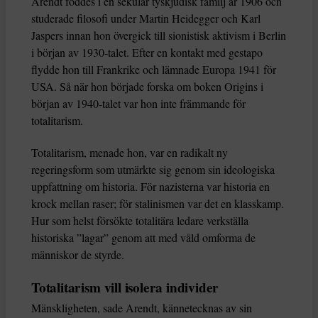
Arendt föddes i en sekulär tyskjudisk familj år 1906 och
studerade filosofi under Martin Heidegger och Karl
Jaspers innan hon övergick till sionistisk aktivism i Berlin
i början av 1930-talet. Efter en kontakt med gestapo
flydde hon till Frankrike och lämnade Europa 1941 för
USA. Så när hon började forska om boken Origins i
början av 1940-talet var hon inte främmande för
totalitarism.
Totalitarism, menade hon, var en radikalt ny
regeringsform som utmärkte sig genom sin ideologiska
uppfattning om historia. För nazisterna var historia en
krock mellan raser; för stalinismen var det en klasskamp.
Hur som helst försökte totalitära ledare verkställa
historiska ”lagar” genom att med våld omforma de
människor de styrde.
Totalitarism vill isolera individer
Mänskligheten, sade Arendt, kännetecknas av sin