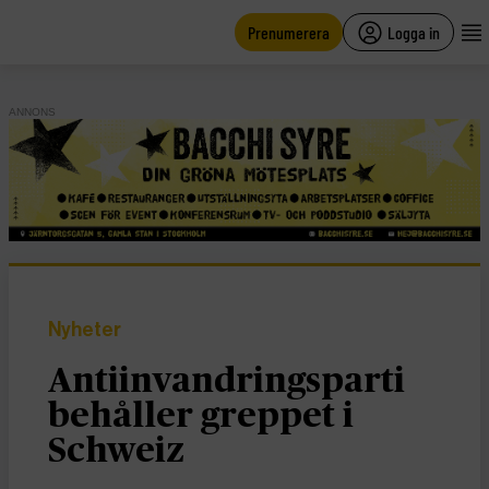
main
content
Prenumerera
Logga in
ANNONS
Nyheter
Antiinvandringsparti
behåller greppet i
Schweiz