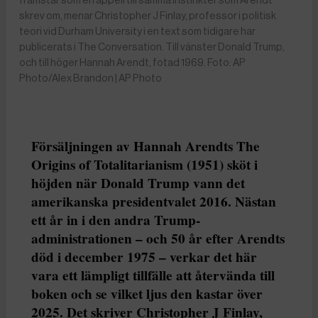
skrev om, menar Christopher J Finlay, professor i politisk
teori vid Durham University i en text som tidigare har
publicerats i The Conversation. Till vänster Donald Trump,
och till höger Hannah Arendt, fotad 1969. Foto: AP
Photo/Alex Brandon | AP Photo
Försäljningen av Hannah Arendts The
Origins of Totalitarianism (1951) sköt i
höjden när Donald Trump vann det
amerikanska presidentvalet 2016. Nästan
ett år in i den andra Trump-
administrationen – och 50 år efter Arendts
död i december 1975 – verkar det här
vara ett lämpligt tillfälle att återvända till
boken och se vilket ljus den kastar över
2025. Det skriver Christopher J Finlay,