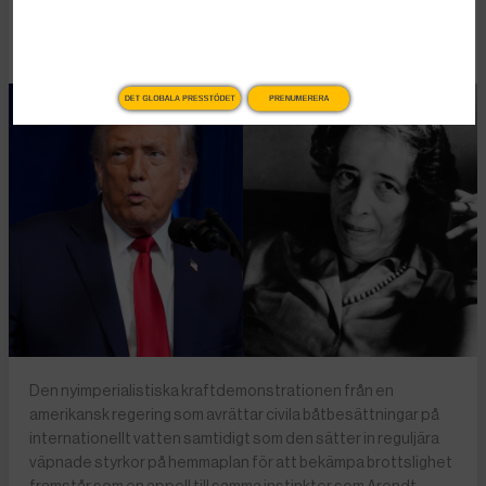
Publicerad 2 januari, 2026
6 min lästid
DET GLOBALA PRESSTÖDET
PRENUMERERA
Den nyimperialistiska kraftdemonstrationen från en
amerikansk regering som avrättar civila båtbesättningar på
internationellt vatten samtidigt som den sätter in reguljära
väpnade styrkor på hemmaplan för att bekämpa brottslighet
framstår som en appell till samma instinkter som Arendt