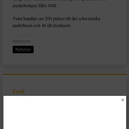
mediebolaget SRG SSR .
Valet handlar om 200 platser till det schweiziska
underhuset och 46 till överhuset.
KATEGORI
Nyheter
Essä
Vad Hanna Arendt kan
lära oss om
högerextrem populism