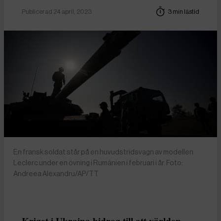
Publicerad 24 april, 2023
3 min lästid
En fransk soldat står på en huvudstridsvagn av modellen
Leclerc under en övning i Rumänien i februari i år. Foto:
Andreea Alexandru/AP/TT
Kriget i Ukraina bidrog till att världen