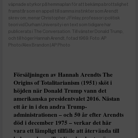
väpnade styrkor på hemmaplan för att bekämpa brottslighet
framstår som en appell till samma instinkter som Arendt
skrev om, menar Christopher J Finlay, professor i politisk
teori vid Durham University i en text som tidigare har
publicerats i The Conversation. Till vänster Donald Trump,
och till höger Hannah Arendt, fotad 1969. Foto: AP
Photo/Alex Brandon | AP Photo
Försäljningen av Hannah Arendts The
Origins of Totalitarianism (1951) sköt i
höjden när Donald Trump vann det
amerikanska presidentvalet 2016. Nästan
ett år in i den andra Trump-
administrationen – och 50 år efter Arendts
död i december 1975 – verkar det här
vara ett lämpligt tillfälle att återvända till