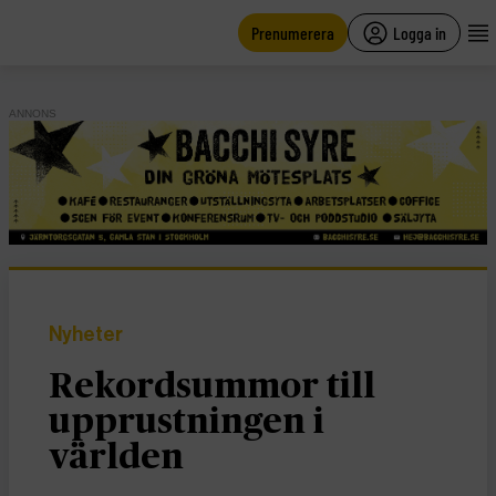
main
content
Prenumerera
Logga in
ANNONS
Nyheter
Rekordsummor till
upprustningen i
världen