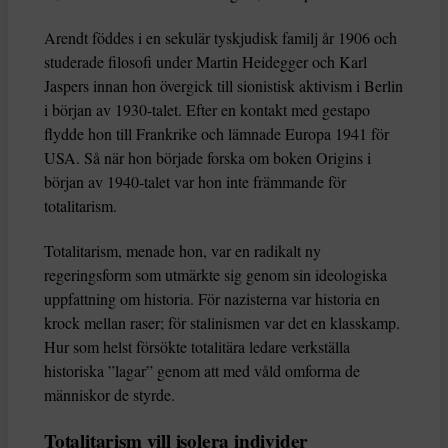
Arendt föddes i en sekulär tyskjudisk familj år 1906 och
studerade filosofi under Martin Heidegger och Karl
Jaspers innan hon övergick till sionistisk aktivism i Berlin
i början av 1930-talet. Efter en kontakt med gestapo
flydde hon till Frankrike och lämnade Europa 1941 för
USA. Så när hon började forska om boken Origins i
början av 1940-talet var hon inte främmande för
totalitarism.
Totalitarism, menade hon, var en radikalt ny
regeringsform som utmärkte sig genom sin ideologiska
uppfattning om historia. För nazisterna var historia en
krock mellan raser; för stalinismen var det en klasskamp.
Hur som helst försökte totalitära ledare verkställa
historiska ”lagar” genom att med våld omforma de
människor de styrde.
Totalitarism vill isolera individer