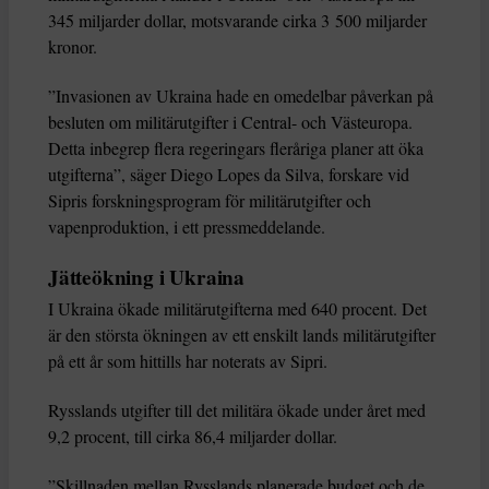
345 miljarder dollar, motsvarande cirka 3 500 miljarder
kronor.
”Invasionen av Ukraina hade en omedelbar påverkan på
besluten om militärutgifter i Central- och Västeuropa.
Detta inbegrep flera regeringars fleråriga planer att öka
utgifterna”, säger Diego Lopes da Silva, forskare vid
Sipris forskningsprogram för militärutgifter och
vapenproduktion, i ett pressmeddelande.
Jätteökning i Ukraina
I Ukraina ökade militärutgifterna med 640 procent. Det
är den största ökningen av ett enskilt lands militärutgifter
på ett år som hittills har noterats av Sipri.
Rysslands utgifter till det militära ökade under året med
9,2 procent, till cirka 86,4 miljarder dollar.
”Skillnaden mellan Rysslands planerade budget och de