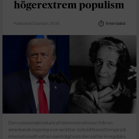
högerextrem populism
Publicerad 2 januari, 2026
6 min lästid
Den nyimperialistiska kraftdemonstrationen från en
amerikansk regering som avrättar civila båtbesättningar på
internationellt vatten samtidigt som den sätter in reguljära