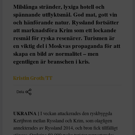
Milslånga stränder, lyxiga hotell och
spännande utflyktsmål. God mat, gott vin
och hänförande natur. Ryssland fortsätter
att marknadsföra Krim som ett lockande
resmål för ryska resenärer. Turismen är
en viktig del i Moskvas propaganda för att
skapa en bild av normalitet – men
egentligen är branschen i kris.
Kristin Groth/TT
Dela
UKRAINA |
I veckan attackerades den ryskbyggda
Kertjbron mellan Ryssland och Krim, som olagligen
annekterades av Ryssland 2014, och bron fick tillfälligt
stängas. Omkring 50 000 ryska turister rapporterades