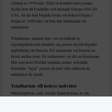
i början av 1930-talet. Efter en kontakt med gestapo
flydde hon till Frankrike och lämnade Europa 1941 för
USA. Så när hon började forska om boken Origins i
början av 1940-talet var hon inte främmande för
totalitarism.
Totalitarism, menade hon, var en radikalt ny
regeringsform som utmärkte sig genom sin ideologiska
uppfattning om historia. För nazisterna var historia en
krock mellan raser; för stalinismen var det en klasskamp.
Hur som helst försökte totalitära ledare verkställa
historiska ”lagar” genom att med våld omforma de
människor de styrde.
Totalitarism vill isolera individer
Mänskligheten, sade Arendt, kännetecknas av sin
oändliga variation – ingen person kan någonsin helt
ersätta en annan. Totalitarism syftade till att förstöra
detta. Den isolerade individer, upplöste de band genom