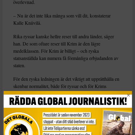
överlevnad.
– Nu är det inte lika många som vill dit, konstaterar
Kalle Kniivilä.
Rika ryssar kanske hellre reser till andra länder, säger
han. De som oftare reser till Krim är den lägre
medelklassen. För Krim är billigt – och ryska
statsanställda kan numera få förmånliga erbjudanden av
staten.
För den ryska ledningen är det viktigt att upprätthålla en
skenbar normalitet, både för ryssar och för Krims
invånare. En del i det är turismen på Krim, poängterar
Kalle Kniivilä.
– Dels vill man visa att man har kontroll över Krim,
vilket är symboliskt viktigt. Jag tror att det är symboliskt
viktigt på samma sätt som Kertjbron är viktig, säger han.