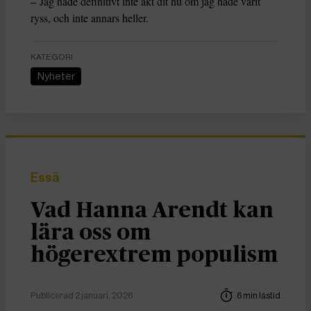
– Jag hade definitivt inte åkt dit nu om jag hade varit
ryss, och inte annars heller.
KATEGORI
Nyheter
Essä
Vad Hanna Arendt kan
lära oss om
högerextrem populism
Publicerad 2 januari, 2026
6 min lästid