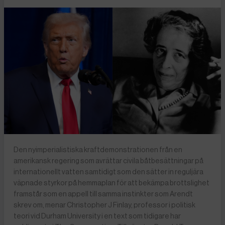
Den nyimperialistiska kraftdemonstrationen från en
amerikansk regering som avrättar civila båtbesättningar på
internationellt vatten samtidigt som den sätter in reguljära
väpnade styrkor på hemmaplan för att bekämpa brottslighet
framstår som en appell till samma instinkter som Arendt
skrev om, menar Christopher J Finlay, professor i politisk
teori vid Durham University i en text som tidigare har