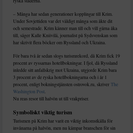
ryska städerna.
– Många har sedan generationer kopplingar till Krim.
Under Sovjettiden var det väldigt många som åkte dit
och semestrade. Krim känner man till och vill gärna åka
till, säger Kalle Kniivilä, journalist på Sydsvenskan som
har skrivit flera böcker om Ryssland och Ukraina.
För bara två år sedan slogs turismrekord, då Krim fick 19
procent av ryssarnas hotellbokningar. I fjol, då Ryssland
inledde sitt anfallskrig mot Ukraina, utgjorde Krim bara
3 procent av de ryska hotellbokningarna och i år 1
procent, enligt bokningstjänsten ostrovok.ru, skriver
The
Washington Post
.
Nu reas resor till halvön ut till vrakpriser.
Symboliskt viktig turism
Turismen på Krim har varit en viktig inkomstkälla för
invånarna på halvön, men nu kämpar branschen för sin