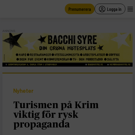
main
content
Prenumerera
Logga in
ANNONS
Nyheter
Turismen på Krim
viktig för rysk
propaganda