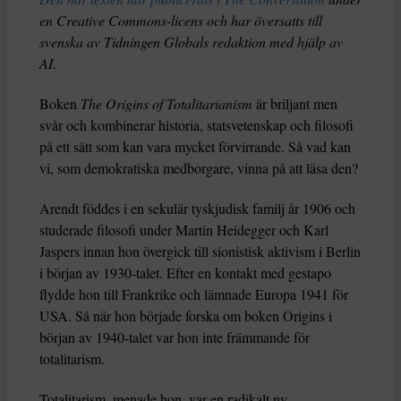
en Creative Commons-licens och har översatts till
svenska av Tidningen Globals redaktion med hjälp av
AI
.
Boken
The Origins of Totalitarianism
är briljant men
svår och kombinerar historia, statsvetenskap och filosofi
på ett sätt som kan vara mycket förvirrande. Så vad kan
vi, som demokratiska medborgare, vinna på att läsa den?
Arendt föddes i en sekulär tyskjudisk familj år 1906 och
studerade filosofi under Martin Heidegger och Karl
Jaspers innan hon övergick till sionistisk aktivism i Berlin
i början av 1930-talet. Efter en kontakt med gestapo
flydde hon till Frankrike och lämnade Europa 1941 för
USA. Så när hon började forska om boken Origins i
början av 1940-talet var hon inte främmande för
totalitarism.
Totalitarism, menade hon, var en radikalt ny