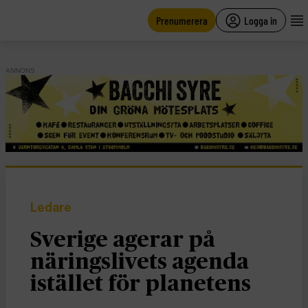
main
content
Prenumerera
Logga in
ANNONS
Ledare
Sverige agerar på
näringslivets agenda
istället för planetens