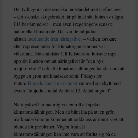
Det tydliggörs i det svenska motståndet mot lagförslaget
– det svenska skogsbruket får på intet sätt hotas av några
EU-bestämmelser – men även i regeringens senaste
nationella klimatmöte. Där var de inbjudna
nästan
uteslutande från näringslivet
– varken forskare
eller representanter för klimatorganisationer var
välkomna. Statsminister Ulf Kristersson fortsatte rapa
upp sin illusion om att näringslivet är ”den nya
miljörörelsen” och att klimatomställningen handlar om att
bygga en grön marknadsekonomi. Fridays for
Future
fångade känslan av mötet
väl med sin skylt med
texten “Inbjudna: antal Anders: 12. Antal unga: 0”.
Näringslivet har naturligtvis en roll att spela i
klimatomställningen. Men att blint lita på att en grön
marknadsekonomi kommer att rädda oss är minst sagt att
blunda för problemet. Vägen framåt i
klimatomställningen kan inte vara att förlita sig på de