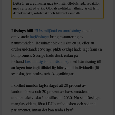
Detta är en argumenterande text från Globals ledarredaktion
med syfte att påverka. Globals politiska hållning är ett fritt,
demokratiskt, solidariskt och hållbart samhälle.
I tisdags höll
EU:s miljöråd en omröstning
om det
omtvistade
lagförslaget
kring restaurering av
naturområden. Resultatet blev till slut ett ja, efter att
ordförandelandet Sverige pliktskyldigt hade lagt fram en
kompromiss. Sverige hade dock redan på
förhand
beslutat sig för att rösta nej
, med hänvisning till
att lagen inte tagit tillräcklig hänsyn till individuella (läs
svenska) jordbruks- och skogsnäringar.
I korthet innebär lagförslaget att 20 procent av
landområdena och 20 procent av havsområdena i
unionen aktivt ska återställas till 2030. Nu ska förslaget
manglas vidare, först i EU:s miljöutskott och sedan i
parlamentet, innan det kan träda i kraft.