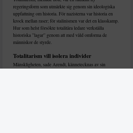
regeringsform som utmärkte sig genom sin ideologiska
uppfattning om historia. För nazisterna var historia en
krock mellan raser; för stalinismen var det en klasskamp.
Hur som helst försökte totalitära ledare verkställa
historiska ”lagar” genom att med våld omforma de
människor de styrde.
Totalitarism vill isolera individer
Mänskligheten, sade Arendt, kännetecknas av sin
oändliga variation – ingen person kan någonsin helt
ersätta en annan. Totalitarism syftade till att förstöra
detta. Den isolerade individer, upplöste de band genom
vilka de förenar och stärker varandra, och försökte
utplåna den mänskliga personligheten.
Koncentrationslägrens totala dominans gjorde det genom
att reducera varje fånge till ”en bunt reaktioner som kan
likvideras och ersättas” innan de dödas. Med alla i