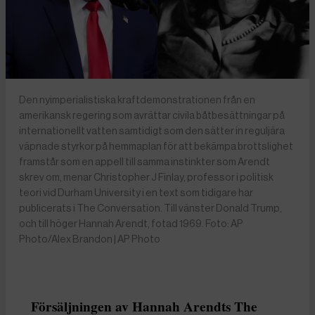
Den nyimperialistiska kraftdemonstrationen från en
amerikansk regering som avrättar civila båtbesättningar på
internationellt vatten samtidigt som den sätter in reguljära
väpnade styrkor på hemmaplan för att bekämpa brottslighet
framstår som en appell till samma instinkter som Arendt
skrev om, menar Christopher J Finlay, professor i politisk
teori vid Durham University i en text som tidigare har
publicerats i The Conversation. Till vänster Donald Trump,
och till höger Hannah Arendt, fotad 1969. Foto: AP
Photo/Alex Brandon | AP Photo
Försäljningen av Hannah Arendts The