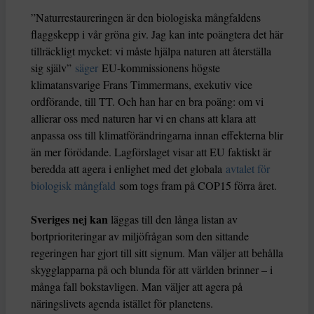
”Naturrestaureringen är den biologiska mångfaldens
flaggskepp i vår gröna giv. Jag kan inte poängtera det här
tillräckligt mycket: vi måste hjälpa naturen att återställa
sig själv”
säger
EU-kommissionens högste
klimatansvarige Frans Timmermans, exekutiv vice
ordförande, till TT. Och han har en bra poäng: om vi
allierar oss med naturen har vi en chans att klara att
anpassa oss till klimatförändringarna innan effekterna blir
än mer förödande. Lagförslaget visar att EU faktiskt är
beredda att agera i enlighet med det globala
avtalet för
biologisk mångfald
som togs fram på COP15 förra året.
Sveriges nej kan
läggas till den långa listan av
bortprioriteringar av miljöfrågan som den sittande
regeringen har gjort till sitt signum. Man väljer att behålla
skygglapparna på och blunda för att världen brinner – i
många fall bokstavligen. Man väljer att agera på
näringslivets agenda istället för planetens.