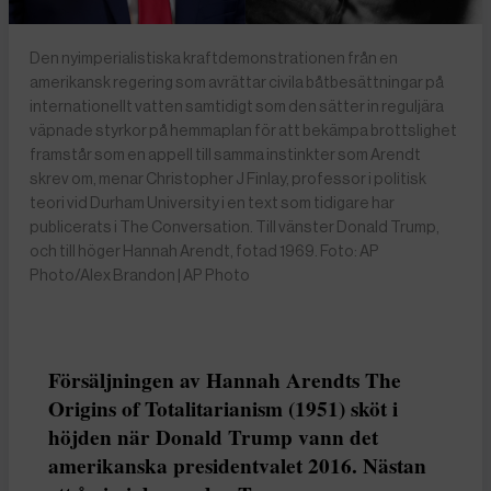
Den nyimperialistiska kraftdemonstrationen från en
amerikansk regering som avrättar civila båtbesättningar på
internationellt vatten samtidigt som den sätter in reguljära
väpnade styrkor på hemmaplan för att bekämpa brottslighet
framstår som en appell till samma instinkter som Arendt
skrev om, menar Christopher J Finlay, professor i politisk
teori vid Durham University i en text som tidigare har
publicerats i The Conversation. Till vänster Donald Trump,
och till höger Hannah Arendt, fotad 1969. Foto: AP
Photo/Alex Brandon | AP Photo
Försäljningen av Hannah Arendts The
Origins of Totalitarianism (1951) sköt i
höjden när Donald Trump vann det
amerikanska presidentvalet 2016. Nästan