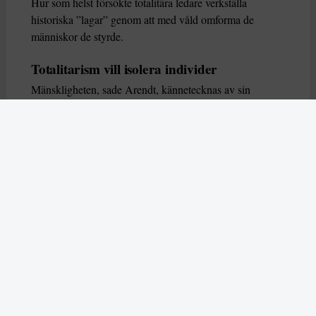
Hur som helst försökte totalitära ledare verkställa
historiska ”lagar” genom att med våld omforma de
människor de styrde.
Totalitarism vill isolera individer
Mänskligheten, sade Arendt, kännetecknas av sin
oändliga variation – ingen person kan någonsin helt
ersätta en annan. Totalitarism syftade till att förstöra
detta. Den isolerade individer, upplöste de band genom
vilka de förenar och stärker varandra, och försökte
utplåna den mänskliga personligheten.
Koncentrationslägrens totala dominans gjorde det genom
att reducera varje fånge till ”en bunt reaktioner som kan
likvideras och ersättas” innan de dödas. Med alla i
slutändan utsatta för detta hot, gjorde totalitarismen den
mänskliga personen som sådan överflödig.
I stället för att sträva efter stabilitet var totalitarismen