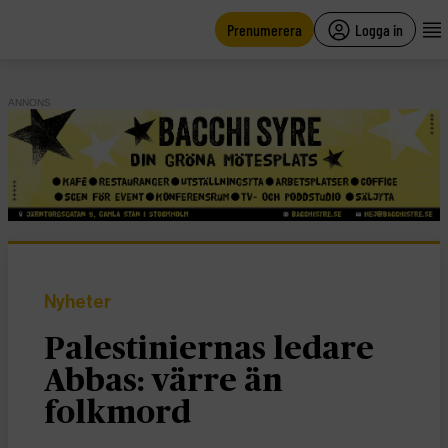
main
content
Prenumerera
Logga in
ANNONS
Nyheter
Palestiniernas ledare
Abbas: värre än
folkmord