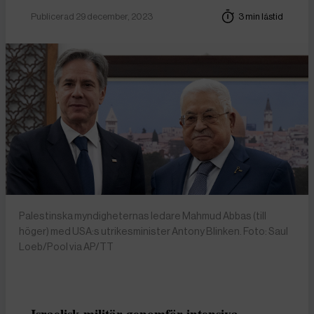
Publicerad 29 december, 2023
3 min lästid
Palestinska myndigheternas ledare Mahmud Abbas (till
höger) med USA:s utrikesminister Antony Blinken. Foto: Saul
Loeb/Pool via AP/TT
Israelisk militär genomför intensiva