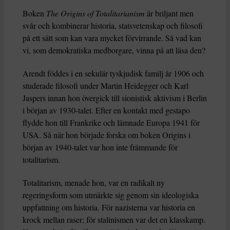
Boken
The Origins of Totalitarianism
är briljant men
svår och kombinerar historia, statsvetenskap och filosofi
på ett sätt som kan vara mycket förvirrande. Så vad kan
vi, som demokratiska medborgare, vinna på att läsa den?
Arendt föddes i en sekulär tyskjudisk familj år 1906 och
studerade filosofi under Martin Heidegger och Karl
Jaspers innan hon övergick till sionistisk aktivism i Berlin
i början av 1930-talet. Efter en kontakt med gestapo
flydde hon till Frankrike och lämnade Europa 1941 för
USA. Så när hon började forska om boken Origins i
början av 1940-talet var hon inte främmande för
totalitarism.
Totalitarism, menade hon, var en radikalt ny
regeringsform som utmärkte sig genom sin ideologiska
uppfattning om historia. För nazisterna var historia en
krock mellan raser; för stalinismen var det en klasskamp.