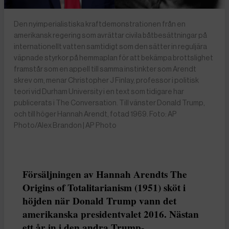
Den nyimperialistiska kraftdemonstrationen från en
amerikansk regering som avrättar civila båtbesättningar på
internationellt vatten samtidigt som den sätter in reguljära
väpnade styrkor på hemmaplan för att bekämpa brottslighet
framstår som en appell till samma instinkter som Arendt
skrev om, menar Christopher J Finlay, professor i politisk
teori vid Durham University i en text som tidigare har
publicerats i The Conversation. Till vänster Donald Trump,
och till höger Hannah Arendt, fotad 1969. Foto: AP
Photo/Alex Brandon | AP Photo
Försäljningen av Hannah Arendts The
Origins of Totalitarianism (1951) sköt i
höjden när Donald Trump vann det
amerikanska presidentvalet 2016. Nästan
ett år in i den andra Trump-