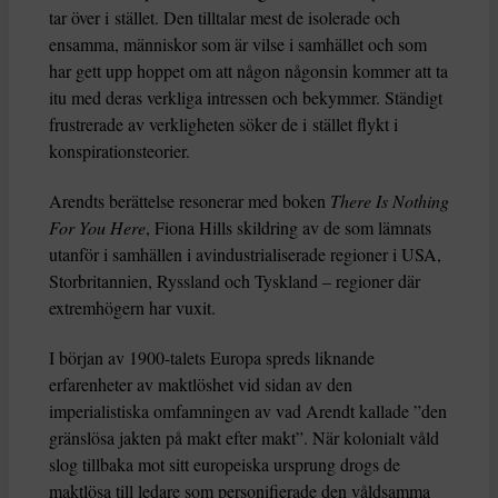
tar över i stället. Den tilltalar mest de isolerade och
ensamma, människor som är vilse i samhället och som
har gett upp hoppet om att någon någonsin kommer att ta
itu med deras verkliga intressen och bekymmer. Ständigt
frustrerade av verkligheten söker de i stället flykt i
konspirationsteorier.
Arendts berättelse resonerar med boken
There Is Nothing
For You Here
, Fiona Hills skildring av de som lämnats
utanför i samhällen i avindustrialiserade regioner i USA,
Storbritannien, Ryssland och Tyskland – regioner där
extremhögern har vuxit.
I början av 1900-talets Europa spreds liknande
erfarenheter av maktlöshet vid sidan av den
imperialistiska omfamningen av vad Arendt kallade ”den
gränslösa jakten på makt efter makt”. När kolonialt våld
slog tillbaka mot sitt europeiska ursprung drogs de
maktlösa till ledare som personifierade den våldsamma