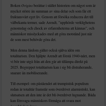
Boken
Origins
berättar i stället historien om något som är
mycket större än summan av sina delar och som får ett
fruktansvärt eget liv. Genom att försöka reducera det till
välbekanta termer, sade Arendt, ”upphörde verklighetens
genomslag och chock av erfarenheterna att kännas”, och
människor misslyckades med att göra motstånd just när
de som mest behövde göra det.
Men denna lärdom gäller också själva idén om
totalitarism. Den hjälpte Arendt att förstå 1940-talet, men
vi bör inte utgå från att den går att tillämpa direkt på
2025. Begreppet totalitarism kan i sig bli distraherande,
snarare än mobiliserande.
Till exempel: om påståendet att trumpistisk populism
redan är totalitär framstår som överdrivet alarmistiskt, kan
slutsatsen att den inte är det bli överdrivet lugnande. Båda
kan försvaga människors förmåga att svara mot