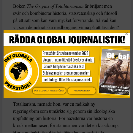
Boken
The Origins of Totalitarianism
är briljant men
svår och kombinerar historia, statsvetenskap och filosofi
på ett sätt som kan vara mycket förvirrande. Så vad kan
vi, som demokratiska medborgare, vinna på att läsa den?
Arendt föddes i en sekulär tyskjudisk familj år 1906 och
studerade filosofi under Martin Heidegger och Karl
Jaspers innan hon övergick till sionistisk aktivism i Berlin
i början av 1930-talet. Efter en kontakt med gestapo
flydde hon till Frankrike och lämnade Europa 1941 för
USA. Så när hon började forska om boken Origins i
början av 1940-talet var hon inte främmande för
totalitarism.
DET GLOBALA PRESSTÖDET
PRENUMERERA
Totalitarism, menade hon, var en radikalt ny
regeringsform som utmärkte sig genom sin ideologiska
uppfattning om historia. För nazisterna var historia en
krock mellan raser; för stalinismen var det en klasskamp.
Hur som helst försökte totalitära ledare verkställa