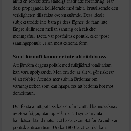
alltid en rörelse som ständigt anstiftade förändring. När
dess propaganda kolliderade med fakta, brutaliserade den
verkligheten tills fakta överensstämde. Dess ideala
subjekt trodde inte bara på dess lögner: de fann inte
längre skillnaden mellan sanning och falskhet
meningsfull. Detta var postfaktisk politik, eller ”post-
sanningspolitik”, i sin mest extrema form.
Sunt förnuft kommer inte att rädda oss
Att jämföra dagens politik med fullfjädrad totalitarism
kan vara upplysande. Men om det är allt vi gör riskerar
vi att förbise Arendts mer subtila lärdomar om
varningstecken som kan hjälpa oss att bedöma hot mot
demokratin.
Det första är att politisk katastrof inte alltid kännetecknas
av stora frågor, utan uppstår när till synes triviala
händelser ibland möts. Det bästa exemplet för Arendt var
politisk antisemitism. Under 1800-talet var det bara