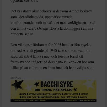
ögonblickets krav.
Det vi i stället akut behöver är det som Arendt beskrev
som ”det oförberedda, uppmärksammade
konfronterandet, och motståndet mot, verkligheten – vad
den än må vara”.
Origins
största lärdom ligger i att visa
hur detta ser ut.
Den viktigaste lärdomen för 2025 handlar lika mycket
om vad Arendt gjorde på 1940-talet som om vad hon
sade: att aktivt tänka i nuet och försöka förstå ett
framväxande ”något” på dess egna villkor – ett hot som
håller på att ta form men ännu inte helt har avslöjat sig.
ANNONS