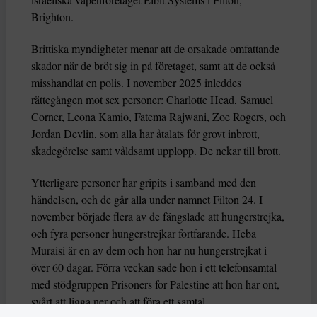
Brighton.
Brittiska myndigheter menar att de orsakade omfattande
skador när de bröt sig in på företaget, samt att de också
misshandlat en polis. I november 2025 inleddes
rättegången mot sex personer: Charlotte Head, Samuel
Corner, Leona Kamio, Fatema Rajwani, Zoe Rogers, och
Jordan Devlin, som alla har åtalats för grovt inbrott,
skadegörelse samt våldsamt upplopp. De nekar till brott.
Ytterligare personer har gripits i samband med den
händelsen, och de går alla under namnet Filton 24. I
november började flera av de fängslade att hungerstrejka,
och fyra personer hungerstrejkar fortfarande. Heba
Muraisi är en av dem och hon har nu hungerstrejkat i
över 60 dagar. Förra veckan sade hon i ett telefonsamtal
med stödgruppen Prisoners for Palestine att hon har ont,
svårt att ligga ner och att föra ett samtal.