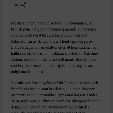
Dela
organisationen Palestine Action i Storbritannien, och
brittisk polis har genomfört massgripande av personer
som har protesterat till stöd för gruppen och mot
folkmord. En av dem är Greta Thunberg som greps i
London dagen innan julafton efter att hon suttit ner och
hållit i ett plakat där hon förklarar sitt stöd för Palestine
Action, och sitt motstånd mot folkmord. Hon släpptes
mot borgen men ska infinna sig för rättegång i mars
enligt medierapporter.
Inte alla som har uttryckt stöd för Palestine Action, och
framför allt inte de som har deltagit i direkta aktioner i
gruppens namn, har snabbt släppts mot borgen. Under
2024 greps över 20 aktivister som har anklagats för att ha
deltagit i en aktion mot en underleverantör till det
israeliska vapenföretaget Elbit Systems i Filton,