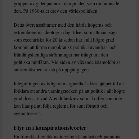
grupper av galenpannor i marginalen som omfamnade
den. På 1930-talet drev den världspolitiken.
Detta överensstämmer med den hårda högerns och
extremhögerns ideologi i dag. Idéer som allmänt sågs
som excentriska för 20 år sedan har i allt högre grad
kommit att forma demokratisk politik. Invandrar- och
främlingsfientliga strömningar har trängt in i den
politiska mittfåran. Vid sidan av växande islamofobi är
antisemitismen också på uppgång igen.
Integreringen av tidigare marginella åsikter hjälper till att
förklara ett andra varningstecken på att politik i allt högre
grad drivs av vad Arendt beskrev som ”krafter som inte
kan litas på att följa reglerna för sunt förnuft och
egenintresse”.
Flyr in i konspirationsteorier
En förenklad politik av ideologisk fantasi och paranoia