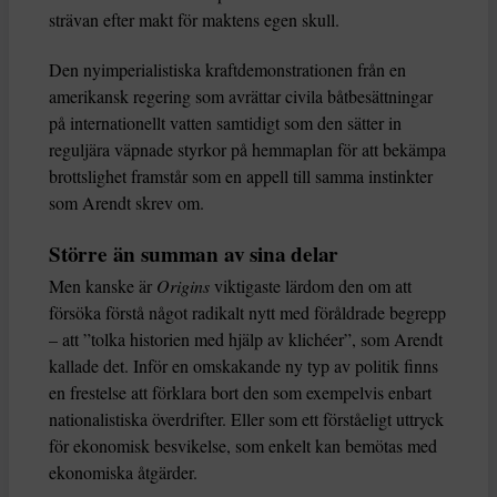
strävan efter makt för maktens egen skull.
Den nyimperialistiska kraftdemonstrationen från en
amerikansk regering som avrättar civila båtbesättningar
på internationellt vatten samtidigt som den sätter in
reguljära väpnade styrkor på hemmaplan för att bekämpa
brottslighet framstår som en appell till samma instinkter
som Arendt skrev om.
Större än summan av sina delar
Men kanske är
Origins
viktigaste lärdom den om att
försöka förstå något radikalt nytt med föråldrade begrepp
– att ”tolka historien med hjälp av klichéer”, som Arendt
kallade det. Inför en omskakande ny typ av politik finns
en frestelse att förklara bort den som exempelvis enbart
nationalistiska överdrifter. Eller som ett förståeligt uttryck
för ekonomisk besvikelse, som enkelt kan bemötas med
ekonomiska åtgärder.