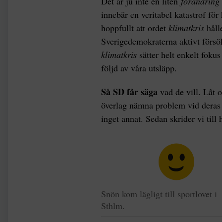
Det är ju inte en liten
förändring
innebär en veritabel katastrof för 
hoppfullt att ordet
klimatkris
hålle
Sverigedemokraterna aktivt försö
klimatkris
sätter helt enkelt foku
följd av våra utsläpp.
Så SD får säga
vad de vill. Låt o
överlag nämna problem vid deras r
inget annat. Sedan skrider vi till 
Snön kom lägligt till sportlovet i
Sthlm.