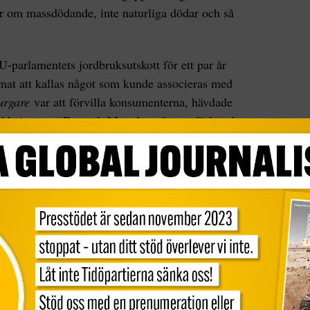
ar om massdödande, inte naturliga dödar och så
U-parlamentets jordbruksutskott för ett par år
 mat att kallas något som kunde associeras med
urgare
var att förvilla konsumenterna, hävdade
tlobbyisterna i Bryssel. Men den gången förlorade
 fortsätta att efterfråga vegokorv och sojaburgare.
n. Jag har tidigare ifrågasatt varför vi i Sverige
ändringar
i plural istället för
klimatförändringen
i
n låta som en petitess, men det är viktigt för hur
lobala uppvärmningen (som vi för övrigt talar om
amma i världen. Att tala om flera olika
r begreppet. Det blir diffusare och svårare att