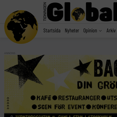
main
content
Startsida
Nyheter
Opinion
Arkiv
ANNONS