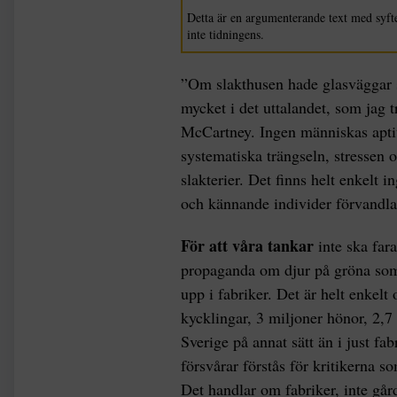
Detta är en argumenterande text med syfte
inte tidningens.
”Om slakthusen hade glasväggar sk
mycket i det uttalandet, som jag t
McCartney. Ingen människas aptit 
systematiska trängseln, stressen
slakterier. Det finns helt enkelt 
och kännande individer förvandlas 
För att våra tankar
inte ska fara
propaganda om djur på gröna somma
upp i fabriker. Det är helt enkelt
kycklingar, 3 miljoner hönor, 2,7 
Sverige på annat sätt än i just 
försvårar förstås för kritikerna 
Det handlar om fabriker, inte gå