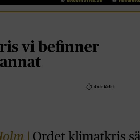
ris vi befinner
t annat
4 min lästid