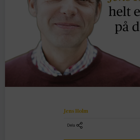
Jens Holm
Dela