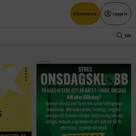
Prenumerera
Logga in
Sök
ANNONS