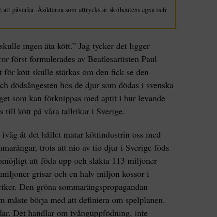
 att påverka. Åsikterna som uttrycks är skribentens egna och
ulle ingen äta kött.” Jag tycker det ligger
ror först formulerades av Beatlesartisten Paul
för kött skulle stärkas om den fick se den
 och dödsångesten hos de djur som dödas i svenska
inget som kan förknippas med aptit i hur levande
till kött på våra tallrikar i Sverige.
 iväg åt det hållet matar köttindustrin oss med
rängar, trots att nio av tio djur i Sverige föds
 omöjligt att föda upp och slakta 113 miljoner
miljoner grisar och en halv miljon kossor i
fabriker. Den gröna sommarängspropagandan
som måste börja med att definiera om spelplanen.
rdar. Det handlar om tvånguppfödning, inte