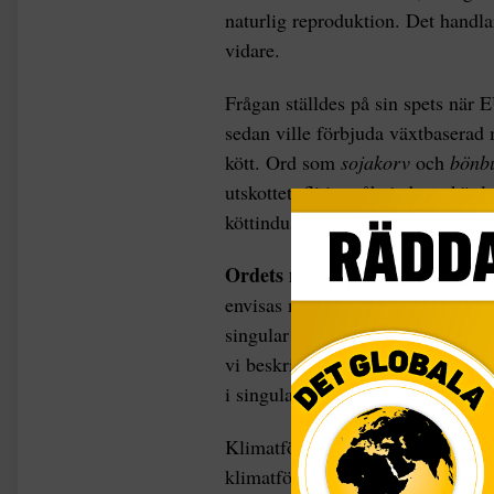
naturlig reproduktion. Det handl
vidare.
Frågan ställdes på sin spets när E
sedan ville förbjuda växtbaserad
kött. Ord som
sojakorv
och
bönb
utskottet, flitigt påhejade av köt
köttindustrin. Vi kan tack och lov
Ordets makt finns
på alla område
envisas med att tala om
klimatför
singular och bestämd form. Det ka
vi beskriver problemet med den g
i singular).
Klimatförändringen är ju en och s
klimatförändringar är att vattna u