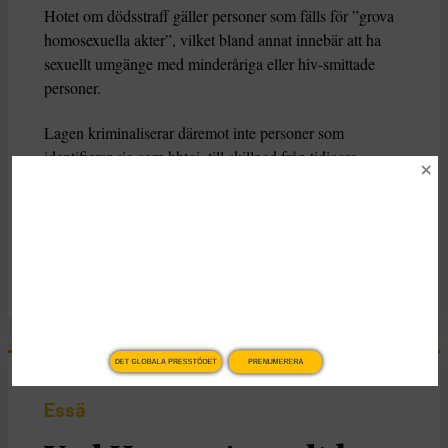
Hotet om dödsstraff gäller personer som fälls för ”grova
homosexuella akter”, vilket bland annat innebär att ha
sexuellt umgänge med minderåriga eller hiv-smittade
personer.
Lagen kriminaliserar däremot inte personer som
identifierar sig som hbtqi, till skillnad från tidigare
varianter av förslaget.
KATEGORI
Nyheter
DET GLOBALA PRESSTÖDET
PRENUMERERA
Essä