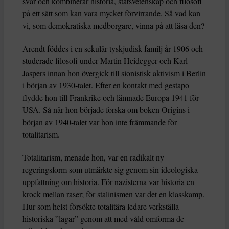
svår och kombinerar historia, statsvetenskap och filosofi
på ett sätt som kan vara mycket förvirrande. Så vad kan
vi, som demokratiska medborgare, vinna på att läsa den?
Arendt föddes i en sekulär tyskjudisk familj år 1906 och
studerade filosofi under Martin Heidegger och Karl
Jaspers innan hon övergick till sionistisk aktivism i Berlin
i början av 1930-talet. Efter en kontakt med gestapo
flydde hon till Frankrike och lämnade Europa 1941 för
USA. Så när hon började forska om boken Origins i
början av 1940-talet var hon inte främmande för
totalitarism.
Totalitarism, menade hon, var en radikalt ny
regeringsform som utmärkte sig genom sin ideologiska
uppfattning om historia. För nazisterna var historia en
krock mellan raser; för stalinismen var det en klasskamp.
Hur som helst försökte totalitära ledare verkställa
historiska ”lagar” genom att med våld omforma de