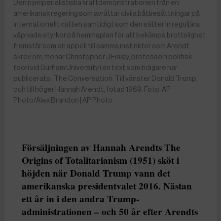
Den nyimperialistiska kraftdemonstrationen från en
amerikansk regering som avrättar civila båtbesättningar på
internationellt vatten samtidigt som den sätter in reguljära
väpnade styrkor på hemmaplan för att bekämpa brottslighet
framstår som en appell till samma instinkter som Arendt
skrev om, menar Christopher J Finlay, professor i politisk
teori vid Durham University i en text som tidigare har
publicerats i The Conversation. Till vänster Donald Trump,
och till höger Hannah Arendt, fotad 1969. Foto: AP
Photo/Alex Brandon | AP Photo
Försäljningen av Hannah Arendts The
Origins of Totalitarianism (1951) sköt i
höjden när Donald Trump vann det
amerikanska presidentvalet 2016. Nästan
ett år in i den andra Trump-
administrationen – och 50 år efter Arendts