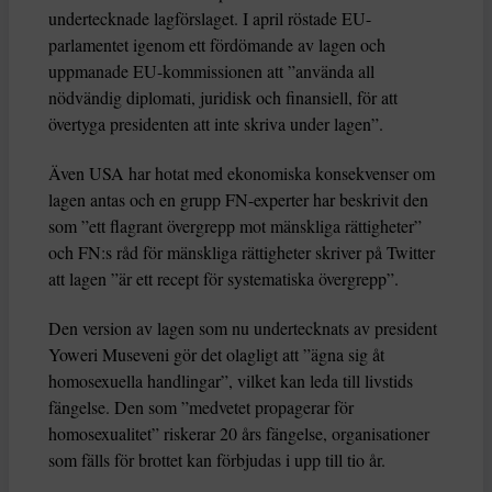
undertecknade lagförslaget. I april röstade EU-
parlamentet igenom ett fördömande av lagen och
uppmanade EU-kommissionen att ”använda all
nödvändig diplomati, juridisk och finansiell, för att
övertyga presidenten att inte skriva under lagen”.
Även USA har hotat med ekonomiska konsekvenser om
lagen antas och en grupp FN-experter har beskrivit den
som ”ett flagrant övergrepp mot mänskliga rättigheter”
och FN:s råd för mänskliga rättigheter skriver på Twitter
att lagen ”är ett recept för systematiska övergrepp”.
Den version av lagen som nu undertecknats av president
Yoweri Museveni gör det olagligt att ”ägna sig åt
homosexuella handlingar”, vilket kan leda till livstids
fängelse. Den som ”medvetet propagerar för
homosexualitet” riskerar 20 års fängelse, organisationer
som fälls för brottet kan förbjudas i upp till tio år.