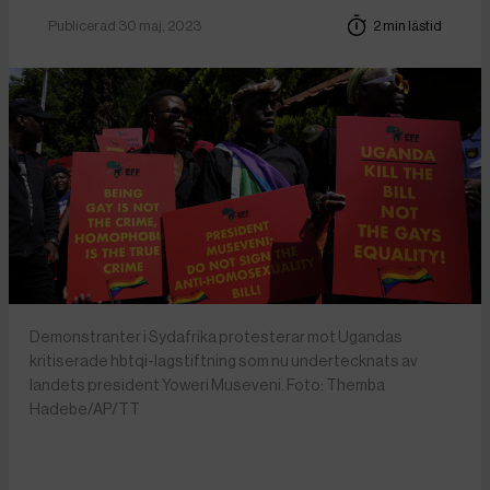
Publicerad 30 maj, 2023
2 min lästid
Demonstranter i Sydafrika protesterar mot Ugandas
kritiserade hbtqi-lagstiftning som nu undertecknats av
landets president Yoweri Museveni. Foto: Themba
Hadebe/AP/TT