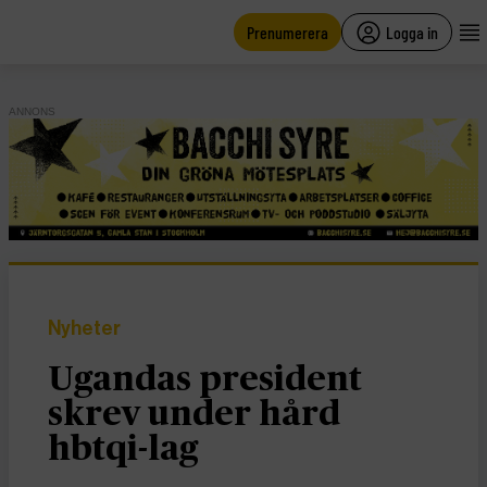
main
content
Prenumerera
Logga in
ANNONS
Nyheter
Ugandas president
skrev under hård
hbtqi-lag