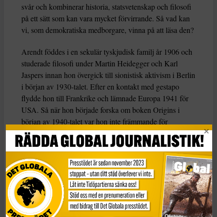
svår och kombinerar historia, statsvetenskap och filosofi
på ett sätt som kan vara mycket förvirrande. Så vad kan
vi, som demokratiska medborgare, vinna på att läsa den?
Arendt föddes i en sekulär tyskjudisk familj år 1906 och
studerade filosofi under Martin Heidegger och Karl
Jaspers innan hon övergick till sionistisk aktivism i Berlin
i början av 1930-talet. Efter en kontakt med gestapo
flydde hon till Frankrike och lämnade Europa 1941 för
USA. Så när hon började forska om boken Origins i
början av 1940-talet var hon inte främmande för
totalitarism.
Totalitarism, menade hon, var en radikalt ny
regeringsform som utmärkte sig genom sin ideologiska
uppfattning om historia. För nazisterna var historia en
krock mellan raser; för stalinismen var det en klasskamp.
Hur som helst försökte totalitära ledare verkställa
historiska ”lagar” genom att med våld omforma de