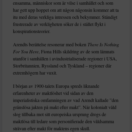
ensamma, människor som är vilse i samhället och som
har gett upp hoppet om att någon någonsin kommer att ta
itu med deras verkliga intressen och bekymmer. Ständigt
frustrerade av verkligheten söker de i stället flykt i
konspirationsteorier.
Arendts berättelse resonerar med boken
There Is Nothing
For You Here
, Fiona Hills skildring av de som lämnats
utanför i samhällen i avindustrialiserade regioner i USA,
Storbritannien, Ryssland och Tyskland – regioner där
extremhögern har vuxit.
I början av 1900-talets Europa spreds liknande
erfarenheter av maktlöshet vid sidan av den
imperialistiska omfamningen av vad Arendt kallade ”den
gränslösa jakten på makt efter makt”. När kolonialt våld
slog tillbaka mot sitt europeiska ursprung drogs de
maktlösa till ledare som personifierade den våldsamma
strävan efter makt för maktens egen skull.