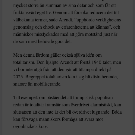
mycket större än summan av sina delar och som får ett
fruktansvärt eget liv. Genom att försöka reducera det till
välbekanta termer, sade Arendt, ”upphörde verklighetens
genomslag och chock av erfarenheterna att kännas”, och
människor misslyckades med att göra motstånd just när
de som mest behövde göra det.
Men denna lärdom gäller också själva idén om
totalitarism. Den hjälpte Arendt att förstå 1940-talet, men
vi bör inte utgå från att den går att tillämpa direkt på
2025. Begreppet totalitarism kan i sig bli distraherande,
snarare än mobiliserande.
Till exempel: om påståendet att trumpistisk populism
redan är totalitär framstår som överdrivet alarmistiskt, kan
slutsatsen att den inte är det bli överdrivet lugnande. Båda
kan försvaga människors förmåga att svara mot
ögonblickets krav.