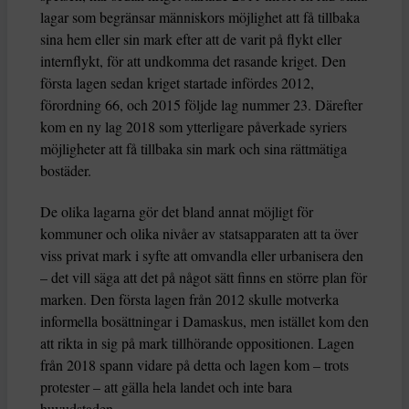
lagar som begränsar människors möjlighet att få tillbaka
sina hem eller sin mark efter att de varit på flykt eller
internflykt, för att undkomma det rasande kriget. Den
första lagen sedan kriget startade infördes 2012,
förordning 66, och 2015 följde lag nummer 23. Därefter
kom en ny lag 2018 som ytterligare påverkade syriers
möjligheter att få tillbaka sin mark och sina rättmätiga
bostäder.
De olika lagarna gör det bland annat möjligt för
kommuner och olika nivåer av statsapparaten att ta över
viss privat mark i syfte att omvandla eller urbanisera den
– det vill säga att det på något sätt finns en större plan för
marken. Den första lagen från 2012 skulle motverka
informella bosättningar i Damaskus, men istället kom den
att rikta in sig på mark tillhörande oppositionen. Lagen
från 2018 spann vidare på detta och lagen kom – trots
protester – att gälla hela landet och inte bara
huvudstaden.