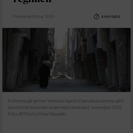
Publicerad 28 maj, 2023
4 min lästid
En kvinna går genom Yarmouk-lägret i Damaskus som har gått
igenom hårda strider under inbördeskriget, november 2022.
Foto: AP Photo/Omar Sanadiki