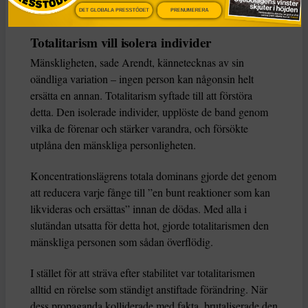
människor de styrde.
DET GLOBALA PRESSTÖDET
PRENUMERERA
Totalitarism vill isolera individer
Mänskligheten, sade Arendt, kännetecknas av sin
oändliga variation – ingen person kan någonsin helt
ersätta en annan. Totalitarism syftade till att förstöra
detta. Den isolerade individer, upplöste de band genom
vilka de förenar och stärker varandra, och försökte
utplåna den mänskliga personligheten.
Koncentrationslägrens totala dominans gjorde det genom
att reducera varje fånge till ”en bunt reaktioner som kan
likvideras och ersättas” innan de dödas. Med alla i
slutändan utsatta för detta hot, gjorde totalitarismen den
mänskliga personen som sådan överflödig.
I stället för att sträva efter stabilitet var totalitarismen
alltid en rörelse som ständigt anstiftade förändring. När
dess propaganda kolliderade med fakta, brutaliserade den