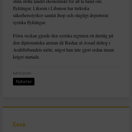
sluta stötta landet ekonomiskt för att ta hand om
flyktingar. Liksom i Libanon har turkiska
säkerhetsstyrkor samlat ihop och olagligt deporterat
syriska flyktingar.
Förra veckan gjorde den syriska regimen ett återtåg på
den diplomatiska arenan då Bashar al-Assad deltog i
Arabförbundets möte, något han inte gjort sedan innan
kriget startade.
KATEGORI
Nyheter
Essä