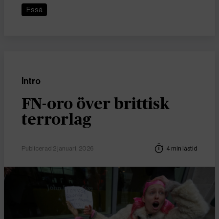
Essä
Intro
FN-oro över brittisk
terrorlag
Publicerad 2 januari, 2026
4 min lästid