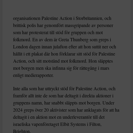
organisationen Palestine Action i Storbritannien, och
brittisk polis har genomfört massgripande av personer
som har protesterat till stöd för gruppen och mot
folkmord. En av dem är Greta Thunberg som greps i
London dagen innan julafton efter att hon suttit ner och
hållit i ett plakat där hon förklarar sitt stöd för Palestine
Action, och sitt motstånd mot folkmord. Hon släpptes
mot borgen men ska infinna sig för rättegång i mars
enligt medierapporter.
Inte alla som har uttryckt stöd för Palestine Action, och
framför allt inte de som har deltagit i direkta aktioner i
gruppens namn, har snabbt släppts mot borgen. Under
2024 greps över 20 aktivister som har anklagats för att ha
deltagit i en aktion mot en underleverantör till det
israeliska vapenföretaget Elbit Systems i Filton,
Brighton.