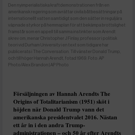
Den nyimperialistiska kraftdemonstrationen från en
amerikansk regering som avrättar civila båtbesättningar på
internationellt vatten samtidigt som den sätter in reguljära
väpnade styrkor på hemmaplan för att bekämpa brottslighet
framstår som en appell till samma instinkter som Arendt
skrev om, menar Christopher J Finlay, professor i politisk
teori vid Durham University i en text som tidigare har
publicerats i The Conversation. Till vänster Donald Trump,
och till höger Hannah Arendt, fotad 1969. Foto: AP
Photo/Alex Brandon | AP Photo
Försäljningen av Hannah Arendts The
Origins of Totalitarianism (1951) sköt i
höjden när Donald Trump vann det
amerikanska presidentvalet 2016. Nästan
ett år in i den andra Trump-
administrationen – och 50 år efter Arendts