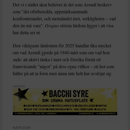
Det vi i stället akut behöver är det som Arendt beskrev
som ”det oförberedda, uppmärksammade
konfronterandet, och motståndet mot, verkligheten – vad
den än må vara”.
Origins
största lärdom ligger i att visa
hur detta ser ut.
Den viktigaste lärdomen för 2025 handlar lika mycket
om vad Arendt gjorde på 1940-talet som om vad hon
sade: att aktivt tänka i nuet och försöka förstå ett
framväxande ”något” på dess egna villkor – ett hot som
håller på att ta form men ännu inte helt har avslöjat sig.
ANNONS
KATEGORI