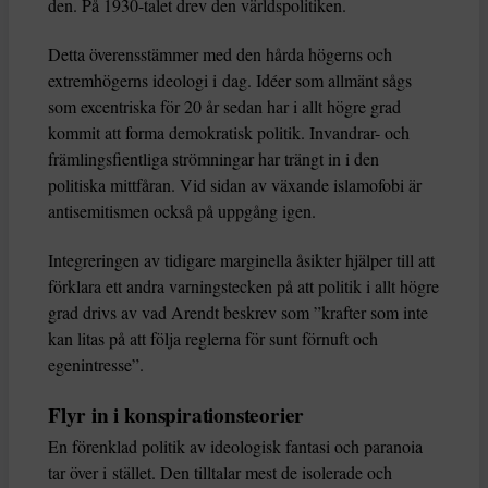
den. På 1930-talet drev den världspolitiken.
Detta överensstämmer med den hårda högerns och
extremhögerns ideologi i dag. Idéer som allmänt sågs
som excentriska för 20 år sedan har i allt högre grad
kommit att forma demokratisk politik. Invandrar- och
främlingsfientliga strömningar har trängt in i den
politiska mittfåran. Vid sidan av växande islamofobi är
antisemitismen också på uppgång igen.
Integreringen av tidigare marginella åsikter hjälper till att
förklara ett andra varningstecken på att politik i allt högre
grad drivs av vad Arendt beskrev som ”krafter som inte
kan litas på att följa reglerna för sunt förnuft och
egenintresse”.
Flyr in i konspirationsteorier
En förenklad politik av ideologisk fantasi och paranoia
tar över i stället. Den tilltalar mest de isolerade och