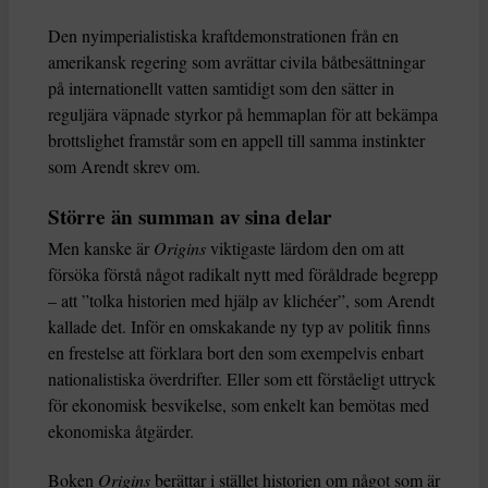
Den nyimperialistiska kraftdemonstrationen från en
amerikansk regering som avrättar civila båtbesättningar
på internationellt vatten samtidigt som den sätter in
reguljära väpnade styrkor på hemmaplan för att bekämpa
brottslighet framstår som en appell till samma instinkter
som Arendt skrev om.
Större än summan av sina delar
Men kanske är
Origins
viktigaste lärdom den om att
försöka förstå något radikalt nytt med föråldrade begrepp
– att ”tolka historien med hjälp av klichéer”, som Arendt
kallade det. Inför en omskakande ny typ av politik finns
en frestelse att förklara bort den som exempelvis enbart
nationalistiska överdrifter. Eller som ett förståeligt uttryck
för ekonomisk besvikelse, som enkelt kan bemötas med
ekonomiska åtgärder.
Boken
Origins
berättar i stället historien om något som är