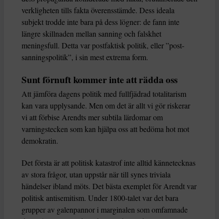
verkligheten tills fakta överensstämde. Dess ideala
subjekt trodde inte bara på dess lögner: de fann inte
längre skillnaden mellan sanning och falskhet
meningsfull. Detta var postfaktisk politik, eller ”post-
sanningspolitik”, i sin mest extrema form.
Sunt förnuft kommer inte att rädda oss
Att jämföra dagens politik med fullfjädrad totalitarism
kan vara upplysande. Men om det är allt vi gör riskerar
vi att förbise Arendts mer subtila lärdomar om
varningstecken som kan hjälpa oss att bedöma hot mot
demokratin.
Det första är att politisk katastrof inte alltid kännetecknas
av stora frågor, utan uppstår när till synes triviala
händelser ibland möts. Det bästa exemplet för Arendt var
politisk antisemitism. Under 1800-talet var det bara
grupper av galenpannor i marginalen som omfamnade