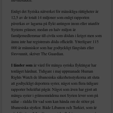
Enligt det Syriska nätverket för mänskliga rättigheter är
12,5 av de totalt 14 miljoner som enligt rapporten
påverkas av lagarna på flykt antingen inom eller utanför
Syriens gränser, medan en halv miljon är
familjemedlemmar till civila som dödats i kriget men som
ännu inte har registrerats döda officiellt. Ytterligare 115
000 är människor som har godtyckligt fängslats eller
försvunnit, skriver The Guardian.
I länder som
är värd för många syriska flyktingar har
tonläget hårdnat. Tidigare i maj uppmanade Human
Rights Watch de libanesiska säkerhetsstyrkorna att sluta
att godtyckligt deportera syrier, något som flera tidigare
rapporter bekräftat pågår. Något som även har gjort att
många syrier i gränsområdena mot Syrien lever som på
nålar – rädda för vad som kan hända om de stöter på
libanesiska styrkor. Både Libanon och Turkiet, som är