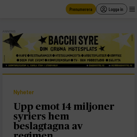
main
content
Prenumerera
Logga in
ANNONS
Nyheter
Upp emot 14 miljoner
syriers hem
beslagtagna av
regimen