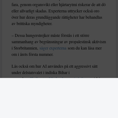
fara, genom organsvikt eller hjärtarytmi riskerar de att dö
eller allvarligt skadas. Experterna uttrycker också oro
över hur deras grundläggande rättigheter har behandlas
av brittiska myndigheter.
– Dessa hungerstrejker måste förstås i ett större
sammanhang av begränsningar av propalestinsk aktivism
i Storbritannien,
säger experterna
som du kan läsa mer
om i årets första nummer.
Läs också om hur AI användes på ett aggressivt sätt
under delstatsvalet i indiska Bihar i
november.
Skribenten Vladan Lausevic lyfter att
AI å
ena sidan kan bidra till att sprida viktig information och
öka politiskt deltagande, men å andra sidan också kan
orsaka problem om den missbrukas. Han skriver: ”Utan
tydliga regler, etiska riktlinjer och system för att granska
falskt innehåll kan AI i sin värsta form stärka just
diktaturer och auktoritära system istället för att förnya