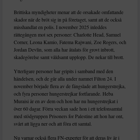
Brittiska myndigheter menar att de orsakade omfattande
skador när de bröt sig in på företaget, samt att de också
misshandlat en polis. I november 2025 inleddes
rättegången mot sex personer: Charlotte Head, Samuel
Corner, Leona Kamio, Fatema Rajwani, Zoe Rogers, och
Jordan Devlin, som alla har åtalats för grovt inbrott,
skadegörelse samt våldsamt upplopp. De nekar till brott.
Ytterligare personer har gripits i samband med den
händelsen, och de går alla under namnet Filton 24. I
november började flera av de fängslade att hungerstrejka,
och fyra personer hungerstrejkar fortfarande. Heba
Muraisi är en av dem och hon har nu hungerstrejkat i
över 60 dagar. Förra veckan sade hon i ett telefonsamtal
med stödgruppen Prisoners for Palestine att hon har ont,
svårt att ligga ner och att föra ett samtal.
Nu varnar också flera FN-experter för att deras liv är i