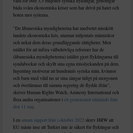
värd för över 3,5 miljoner syriska flyktingar, genomgår
båda svåra ekonomiska kriser som har drivit på hatet och
hoten mot syrierna.
”De libanesiska myndigheterna har medvetet misskött
landets ekonomiska kris, utarmat miljontals människor
och nekat dem deras grundläggande rättigheter. Men
istället för att införa välbehövliga reformer har de
(libanesiska myndigheterna) istället gjort flyktingarna till
syndabockar och skyllt sina egna misslyckanden på dem.
Ingenting motiverar att hundratals syriska män, kvinnor
och barn med våld tas ur sina sängar tidigt på morgonen
och överlämnas till samma regering de flydde ifrån”,
skriver Human Rights Watch, Amnesty International och
flera andra organisationer i
ett gemensamt uttalande från
den 11 maj.
I en
annan rapport från i oktober 2022
skrev HRW att
EU måste inse att Turkiet inte är säkert för flyktingar och